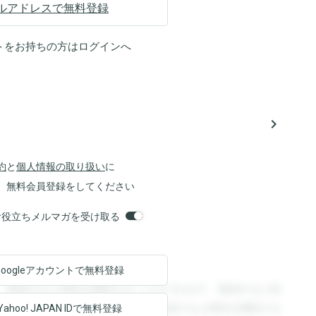
ルアドレスで無料登録
トをお持ちの方は
ログイン
へ
navigate_next
約
と
個人情報の取り扱い
に
、無料会員登録をしてください
orsお役立ちメルマガを受け取る
Googleアカウントで
無料登録
。登録すると回答を閲覧することができます。登録すると回
回答を閲覧することができます。登録すると回答を閲覧する
Yahoo! JAPAN ID
で無料登録