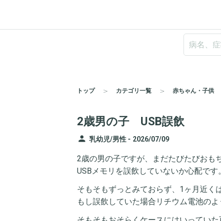
トップ
カテゴリ一覧
赤ちゃん・子供
2歳男の子 USB誤飲
person
乳幼児/男性 -
2026/07/09
2歳の男の子ですが、まだたびたびおも
USBメモリを誤飲していないか心配です
そもそもずっとみておらず、1ヶ月近く
もし誤飲していた場合リチウム電池のよ
そもそもおそらくケースにはいっていた