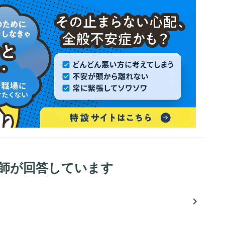
医師が回答しています
navigate_next