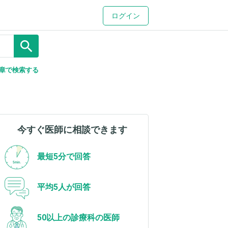
ログイン
search
章で検索する
今すぐ医師に相談できます
最短5分で回答
平均5人が回答
50以上の診療科の医師