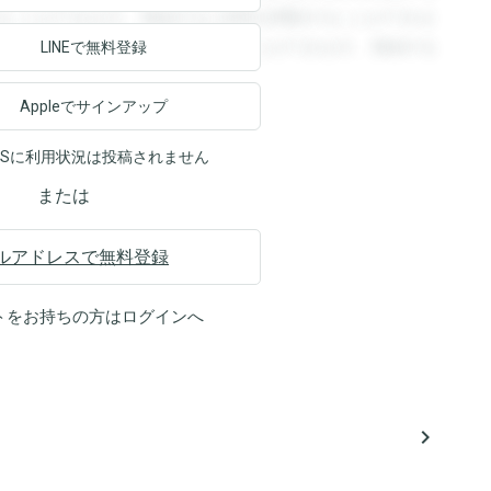
ることができます。登録すると回答を閲覧することができま
ます。登録すると回答を閲覧することができます。登録する
LINEで無料登録
Appleでサインアップ
NSに利用状況は投稿されません
または
ルアドレスで無料登録
トをお持ちの方は
ログイン
へ
navigate_next