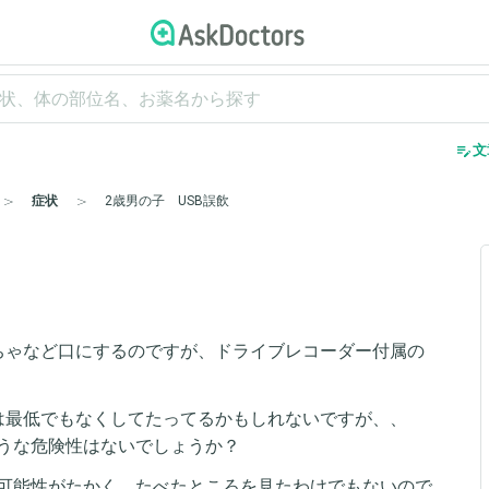
edit_note
文
症状
2歳男の子 USB誤飲
ちゃなど口にするのですが、ドライブレコーダー付属の
。
は最低でもなくしてたってるかもしれないですが、、
うな危険性はないでしょうか？
可能性がたかく、たべたところを見たわけでもないので