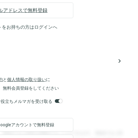
ルアドレスで無料登録
トをお持ちの方は
ログイン
へ
navigate_next
約
と
個人情報の取り扱い
に
、無料会員登録をしてください
orsお役立ちメルマガを受け取る
Googleアカウントで
無料登録
。登録すると回答を閲覧することができます。登録すると回