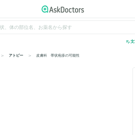
edit_note
文
アトピー
皮膚科 帯状疱疹の可能性