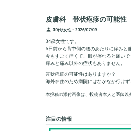
皮膚科 帯状疱疹の可能性
person
30代/女性 -
2026/07/09
34歳女性です。
5日前から背中側の腰のあたりに痒みと
今もすごく痒くて、服が擦れると痛いで
痒みと痛み以外の症状もありません。
帯状疱疹の可能性はありますか？
海外在住のため病院にはなかなか行けず
本投稿の添付画像は、投稿者本人と医師以
注目の情報