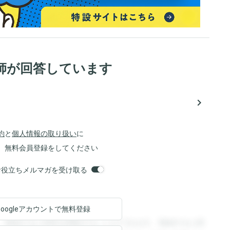
師が回答しています
navigate_next
約
と
個人情報の取り扱い
に
、無料会員登録をしてください
orsお役立ちメルマガを受け取る
Googleアカウントで
無料登録
。登録すると回答を閲覧することができます。登録すると回