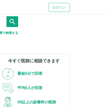
ログイン
search
章で検索する
今すぐ医師に相談できます
最短5分で回答
平均5人が回答
50以上の診療科の医師