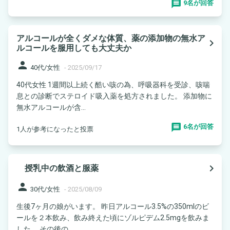
9名が回答
アルコールが全くダメな体質、薬の添加物の無水ア
navigate_next
ルコールを服用しても大丈夫か
person
40代/女性
-
2025/09/17
40代女性 1週間以上続く酷い咳の為、呼吸器科を受診、咳喘
息との診断でステロイド吸入薬を処方されました。 添加物に
無水アルコールが含...
6名が回答
1人が参考になったと投票
navigate_next
授乳中の飲酒と服薬
person
30代/女性
-
2025/08/09
生後7ヶ月の娘がいます。 昨日アルコール3.5%の350mlのビ
ールを２本飲み、飲み終えた頃にゾルピデム2.5mgを飲みま
した。 その後の...