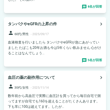
8名が回答
navigate_next
タンパクやeGFRの上昇の件
person
60代/男性
-
2025/09/17
血液検査を行いましたら タンパクやeGFRが急にあがってい
ました たばこも20年お酒も今は5年くらい飲みません 心がけ
ることはなんでしょう...
5名が回答
navigate_next
血圧の薬の副作用について
person
30代/女性
-
2025/11/14
数年前から高血圧で実際に血圧計を買ってから毎日自宅で測
ってますが自宅でも160を超えることがたくさんあります。
下も常に100は超えてます。したが...