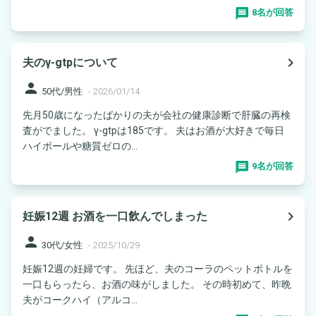
8名が回答
navigate_next
夫のγ-gtpについて
person
50代/男性
-
2026/01/14
先月50歳になったばかりの夫が会社の健康診断で肝臓の再検
査がでました。 γ-gtpは185です。 夫はお酒が大好きで毎日
ハイボールや糖質ゼロの...
9名が回答
navigate_next
妊娠12週 お酒を一口飲んでしまった
person
30代/女性
-
2025/10/29
妊娠12週の妊婦です。 先ほど、夫のコーラのペットボトルを
一口もらったら、お酒の味がしました。 その時初めて、昨晩
夫がコークハイ（アルコ...