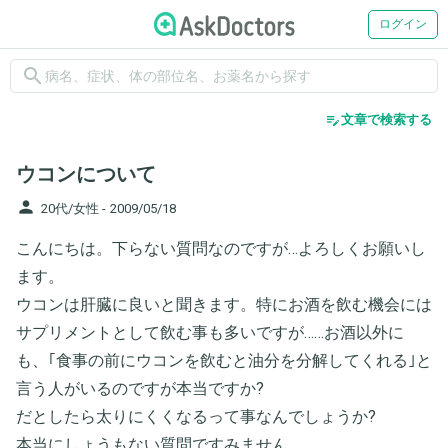
ログイン
search
edit_note
文章で検索する
ウコンについて
person
20代/女性 -
2009/05/18
こんにちは。下らない質問なのですが…よろしくお願いし
ます。
ウコンは肝臓に良いと聞きます。特にお酒を飲む機会には
サプリメントとして飲む事も多いですが……お酒以外に
も、｢食事の前にウコンを飲むと油分を分解してくれる｣と
言う人がいるのですが本当ですか?
だとしたら太りにくくなるって事なんでしょうか?
本当にしょうもない質問ですみません…。。