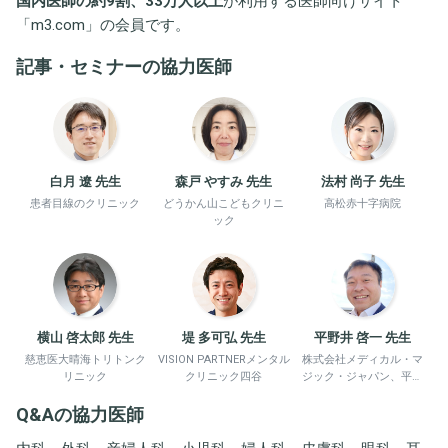
国内医師の約9割、33万人以上
が利用する医師向けサイト
「
m3.com
」の会員です。
記事・セミナーの協力医師
白月 遼 先生
森戸 やすみ 先生
法村 尚子 先生
患者目線のクリニック
どうかん山こどもクリニ
高松赤十字病院
ック
横山 啓太郎 先生
堤 多可弘 先生
平野井 啓一 先生
慈恵医大晴海トリトンク
VISION PARTNERメンタル
株式会社メディカル・マ
リニック
クリニック四谷
ジック・ジャパン、平野
井労働衛生コンサルタン
Q&Aの協力医師
ト事務所