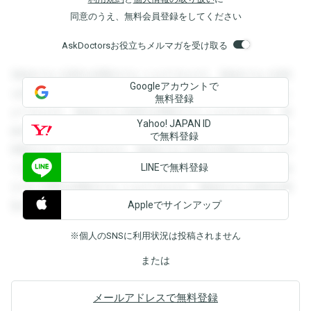
同意のうえ、無料会員登録をしてください
AskDoctorsお役立ちメルマガを受け取る
登録すると回答を閲覧することができます。登録すると回答
Googleアカウントで
を閲覧することができます。登録すると回答を閲覧すること
無料登録
ができます。登録すると回答を閲覧することができます。登
Yahoo! JAPAN ID
録すると回答を閲覧することができます。登録すると回答を
で無料登録
閲覧することができます。登録すると回答を閲覧することが
LINEで無料登録
できます。登録すると回答を閲覧することができます。登録
すると回答を閲覧することができます。登録すると回答を閲
Appleでサインアップ
覧することができます。
※個人のSNSに利用状況は投稿されません
または
メールアドレスで無料登録