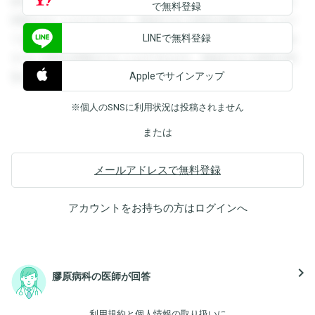
録すると回答を閲覧することができます。登録すると回答を
で無料登録
閲覧することができます。登録すると回答を閲覧することが
LINEで無料登録
できます。登録すると回答を閲覧することができます。登録
すると回答を閲覧することができます。登録すると回答を閲
Appleでサインアップ
覧することができます。
※個人のSNSに利用状況は投稿されません
または
メールアドレスで無料登録
アカウントをお持ちの方は
ログイン
へ
navigate_next
膠原病科の医師が回答
利用規約
と
個人情報の取り扱い
に