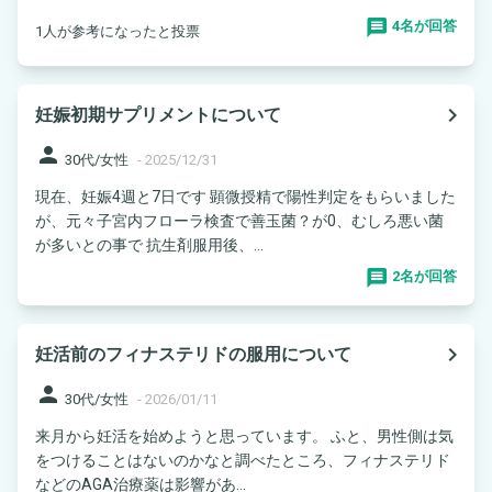
4名が回答
1人が参考になったと投票
navigate_next
妊娠初期サプリメントについて
person
30代/女性
-
2025/12/31
現在、妊娠4週と7日です 顕微授精で陽性判定をもらいました
が、元々子宮内フローラ検査で善玉菌？が0、むしろ悪い菌
が多いとの事で 抗生剤服用後、...
2名が回答
navigate_next
妊活前のフィナステリドの服用について
person
30代/女性
-
2026/01/11
来月から妊活を始めようと思っています。 ふと、男性側は気
をつけることはないのかなと調べたところ、フィナステリド
などのAGA治療薬は影響があ...