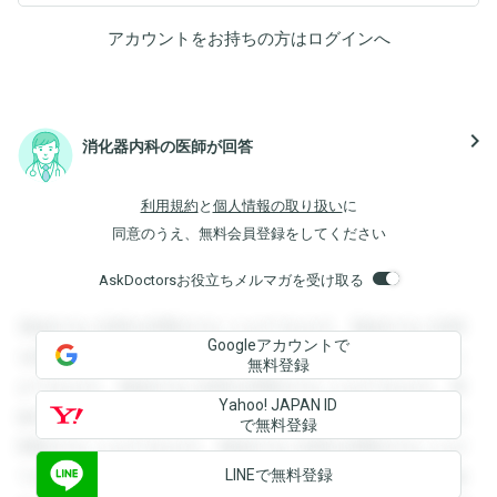
アカウントをお持ちの方は
ログイン
へ
navigate_next
消化器内科の医師が回答
利用規約
と
個人情報の取り扱い
に
同意のうえ、無料会員登録をしてください
AskDoctorsお役立ちメルマガを受け取る
登録すると回答を閲覧することができます。登録すると回答
Googleアカウントで
を閲覧することができます。登録すると回答を閲覧すること
無料登録
ができます。登録すると回答を閲覧することができます。登
Yahoo! JAPAN ID
録すると回答を閲覧することができます。登録すると回答を
で無料登録
閲覧することができます。登録すると回答を閲覧することが
LINEで無料登録
できます。登録すると回答を閲覧することができます。登録