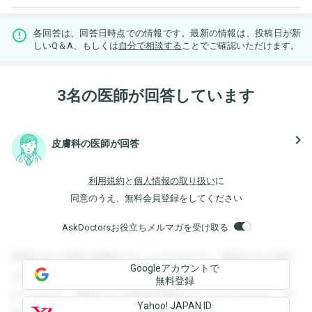
各回答は、回答日時点での情報です。最新の情報は、投稿日が新
しいQ＆A、もしくは
自分で相談する
ことでご確認いただけます。
3名の医師が回答しています
navigate_next
皮膚科の医師が回答
利用規約
と
個人情報の取り扱い
に
同意のうえ、無料会員登録をしてください
AskDoctorsお役立ちメルマガを受け取る
登録すると回答を閲覧することができます。登録すると回答
Googleアカウントで
を閲覧することができます。登録すると回答を閲覧すること
無料登録
ができます。登録すると回答を閲覧することができます。登
Yahoo! JAPAN ID