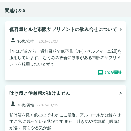
関連Q＆A
navigate_next
低容量ピルと市販サプリメントの飲み合せについて
person
30代/女性
-
2026/05/07
1年ほど前から、避妊目的で低容量ピル(ラベルフィーユ28)を
服用しています。 むくみの改善に効果がある市販のサプリメ
ントを服用したいと考え...
9名が回答
navigate_next
吐き気と倦怠感が抜けません
person
40代/男性
-
2026/01/05
私は酒を良く飲むのですが ここ最近、アルコールが分解をせ
ずに 常に残っている状況です また、吐き気や倦怠感（眠気）
が凄く 何もやる気が起...