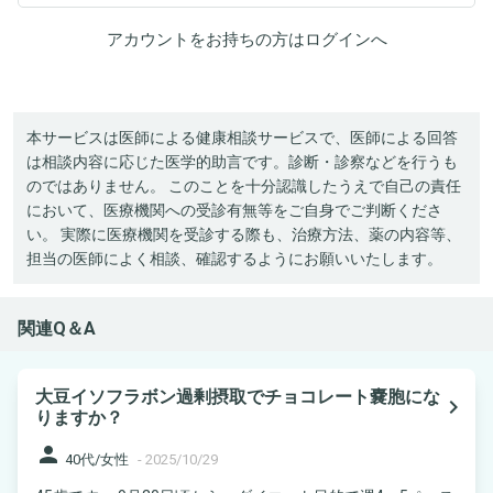
アカウントをお持ちの方は
ログイン
へ
本サービスは医師による健康相談サービスで、医師による回答
は相談内容に応じた医学的助言です。診断・診察などを行うも
のではありません。 このことを十分認識したうえで自己の責任
において、医療機関への受診有無等をご自身でご判断くださ
い。 実際に医療機関を受診する際も、治療方法、薬の内容等、
担当の医師によく相談、確認するようにお願いいたします。
関連Q＆A
大豆イソフラボン過剰摂取でチョコレート嚢胞にな
navigate_next
りますか？
person
40代/女性
-
2025/10/29