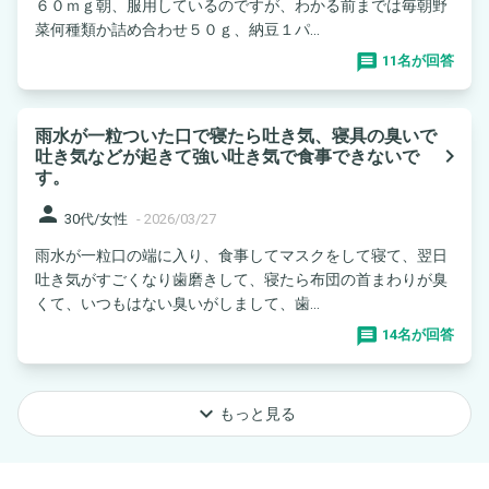
６０ｍｇ朝、服用しているのですが、わかる前までは毎朝野
菜何種類か詰め合わせ５０ｇ、納豆１パ...
11名が回答
雨水が一粒ついた口で寝たら吐き気、寝具の臭いで
navigate_next
吐き気などが起きて強い吐き気で食事できないで
す。
person
30代/女性
-
2026/03/27
雨水が一粒口の端に入り、食事してマスクをして寝て、翌日
吐き気がすごくなり歯磨きして、寝たら布団の首まわりが臭
くて、いつもはない臭いがしまして、歯...
14名が回答
keyboard_arrow_down
もっと見る