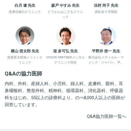
白月 遼 先生
森戸 やすみ 先生
法村 尚子 先生
患者目線のクリニック
どうかん山こどもクリニ
高松赤十字病院
ック
横山 啓太郎 先生
堤 多可弘 先生
平野井 啓一 先生
慈恵医大晴海トリトンク
VISION PARTNERメンタル
株式会社メディカル・マ
リニック
クリニック四谷
ジック・ジャパン、平野
井労働衛生コンサルタン
Q&Aの協力医師
ト事務所
内科、外科、産婦人科、小児科、婦人科、皮膚科、眼科、耳
鼻咽喉科、整形外科、精神科、循環器科、消化器科、呼吸器
科をはじめ、55以上の診療科より、のべ8,000人以上の医師が
回答しています。
Q&A協力医師一覧へ