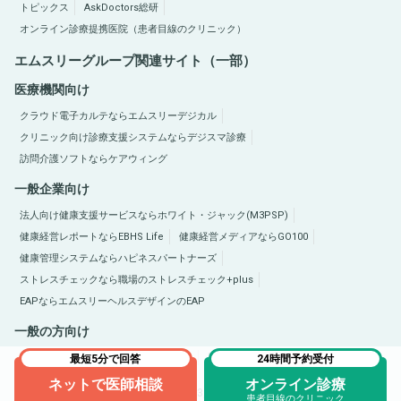
トピックス
AskDoctors総研
オンライン診療提携医院（患者目線のクリニック）
エムスリーグループ関連サイト（一部）
医療機関向け
クラウド電子カルテならエムスリーデジカル
クリニック向け診療支援システムならデジスマ診療
訪問介護ソフトならケアウィング
一般企業向け
法人向け健康支援サービスならホワイト・ジャック(M3PSP)
健康経営レポートならEBHS Life
健康経営メディアならGO100
健康管理システムならハピネスパートナーズ
ストレスチェックなら職場のストレスチェック+plus
EAPならエムスリーヘルスデザインのEAP
一般の方向け
医療総合サイトQLife（キューライフ）
肥満症総合サイトならひまんラボ
最短5分で回答
24時間予約受付
ネットで医師相談
オンライン診療
Copyright © 2005-2026 M3, Inc. All Rights Reserved.
患者目線のクリニック