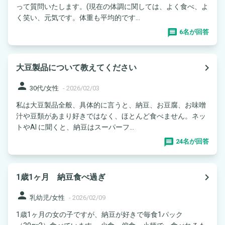
って質問いたします。(現在の体調に関しては、よく食べ、よ
く笑い、元気です。体重も平均的です...
6名が回答
navigate_next
大豆製品について教えてください
person
30代/女性
-
2026/02/03
私は大豆製品全般、具体的に言うと、納豆、お豆腐、お味噌
汁や豆類があまり好きではなく、ほとんど食べません。ネッ
トやAI に聞くと、納豆はスーパーフ...
24名が回答
navigate_next
1歳1ヶ月 納豆食べ過ぎ
person
乳幼児/女性
-
2026/02/09
1歳1ヶ月の女の子ですが、納豆が好きで毎食1パック