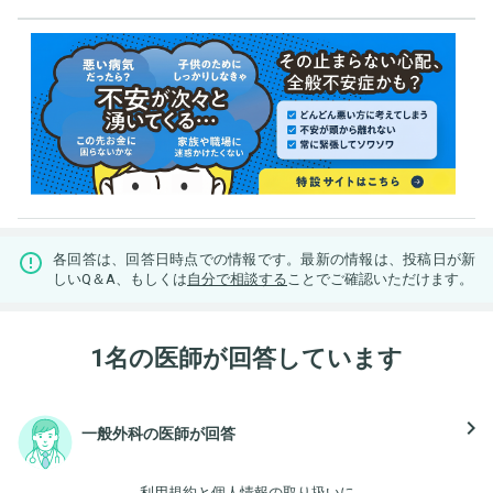
各回答は、回答日時点での情報です。最新の情報は、投稿日が新
しいQ＆A、もしくは
自分で相談する
ことでご確認いただけます。
1名の医師が回答しています
navigate_next
一般外科の医師が回答
利用規約
と
個人情報の取り扱い
に