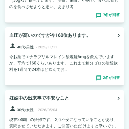
（30g×3）食べています。 少食、偏食、小柄で、食べれるも
のを食べさせようと思い、あまり考...
7名が回答
navigate_next
血圧が高いのですが今160位あります。
person
40代/男性
-
2025/11/11
今お薬でエナラプリルマレイン酸塩錠5mgを飲んでいます
が、平均で160くらいあります。 これまで糖分ゼロの炭酸飲
料を1週間で24本ほど飲んでお...
2名が回答
navigate_next
妊娠中の出来事で不安なこと
person
30代/女性
-
2026/05/04
現在28周目の妊婦です。 2点不安になっていることがあり、
質問させていただきます、ご回答いただ けますと幸いです。