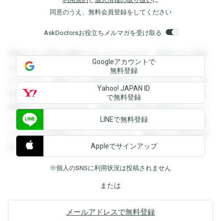
同意のうえ、無料会員登録をしてください
AskDoctorsお役立ちメルマガを受け取る
登録すると回答を閲覧することができます。登録すると回答
Googleアカウントで
を閲覧することができます。登録すると回答を閲覧すること
無料登録
ができます。登録すると回答を閲覧することができます。登
Yahoo! JAPAN ID
録すると回答を閲覧することができます。登録すると回答を
で無料登録
閲覧することができます。登録すると回答を閲覧することが
LINEで無料登録
できます。登録すると回答を閲覧することができます。登録
すると回答を閲覧することができます。登録すると回答を閲
Appleでサインアップ
覧することができます。
※個人のSNSに利用状況は投稿されません
または
メールアドレスで無料登録