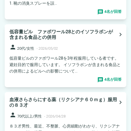
1. 靴の消臭スプレーを誤...
4名が回答
低容量ピル ファボワール28とのイソフラボンが
navigate_next
含まれる食品との併用
person
20代/女性
-
2026/05/02
低容量ピルのファボワール28を3年程服用している者です。
避妊目的で服用しています。 イソフラボンが含まれる食品と
の併用によるピルへの影響について...
4名が回答
血液さらさらにする薬（リクシアナ６０ｍｇ）服用
navigate_next
の８３才
person
70代以上/男性
-
2026/04/28
８３才男性、最近、不整脈、心房細動がわかり、リクシアナ