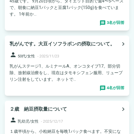
45歳です。 9月20日頃から、ダイエット目的で週4〜5ペース
で、朝食に納豆1パックと豆腐1パック(150g)を食べていま
す。 1年前か...
3名が回答
navigate_next
乳がんです。大豆イソフラボンの摂取について。
person
50代/女性
-
2025/11/23
乳がんステージ1、ルミナールA、オンコタイプ17。部分切
除、放射線治療をし、現在はタモキシフェン服用、リュープ
リン注射をしています。 ネットで...
4名が回答
navigate_next
２歳 納豆摂取量について
person
乳幼児/女性
-
2025/12/17
１歳半頃から、小粒納豆を毎晩1パック食べます。不安にな