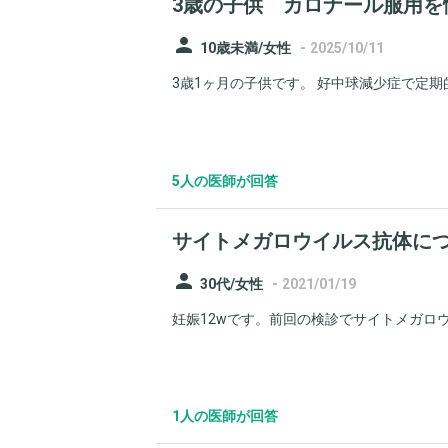
3歳の子供 カロナール服用を
person
-
10歳未満/女性
2025/10/11
3歳1ヶ月の子供です。 好中球減少症で定期
5人の医師が回答
サイトメガロウイルス抗体に
person
-
30代/女性
2021/01/19
妊娠12wです。前回の検診でサイトメガロウ
1人の医師が回答