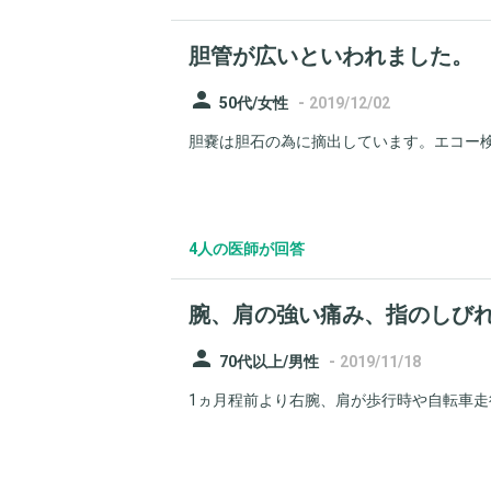
胆管が広いといわれました。
person
-
50代/女性
2019/12/02
胆嚢は胆石の為に摘出しています。エコー検査
4人の医師が回答
腕、肩の強い痛み、指のしび
person
-
70代以上/男性
2019/11/18
1ヵ月程前より右腕、肩が歩行時や自転車走行