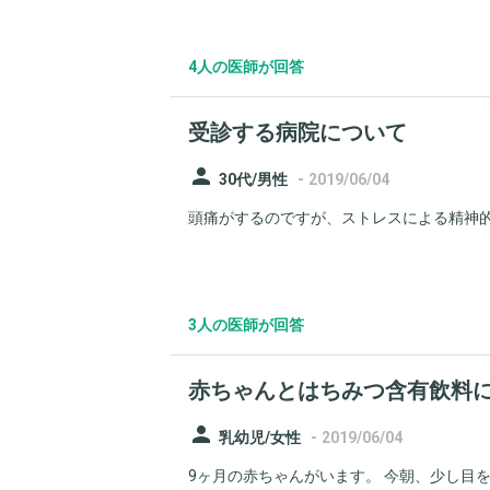
4人の医師が回答
受診する病院について
person
-
30代/男性
2019/06/04
頭痛がするのですが、ストレスによる精神的
3人の医師が回答
赤ちゃんとはちみつ含有飲料
person
-
乳幼児/女性
2019/06/04
9ヶ月の赤ちゃんがいます。 今朝、少し目を