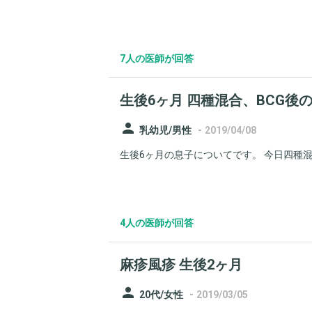
7人の医師が回答
生後6ヶ月 四種混合、BCG後
person
-
乳幼児/男性
2019/04/08
生後6ヶ月の息子についてです。 今日四種混合
4人の医師が回答
麻疹風疹 生後2ヶ月
person
-
20代/女性
2019/03/05