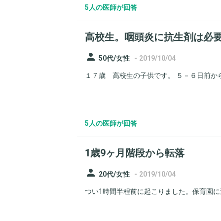
5人の医師が回答
高校生。咽頭炎に抗生剤は必
person
-
50代/女性
2019/10/04
１７歳 高校生の子供です。 ５－６日前から
5人の医師が回答
1歳9ヶ月階段から転落
person
-
20代/女性
2019/10/04
つい1時間半程前に起こりました。保育園に送