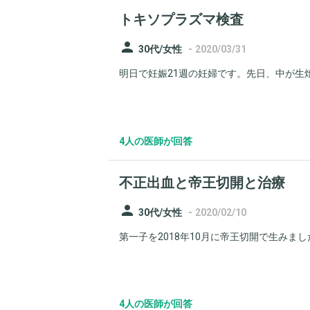
トキソプラズマ検査
person
-
30代/女性
2020/03/31
明日で妊娠21週の妊婦です。先日、中が生焼
4人の医師が回答
不正出血と帝王切開と治療
person
-
30代/女性
2020/02/10
第一子を2018年10月に帝王切開で生みました
4人の医師が回答