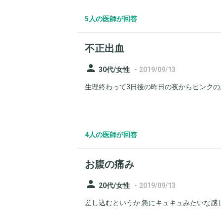
5人の医師が回答
不正出血
person
-
30代/女性
2019/09/13
生理終わって3日後の昨日の夜からピンクのお
4人の医師が回答
お腹の痛み
person
-
20代/女性
2019/09/13
差し込むというか 急にキュキュみたいな感じの