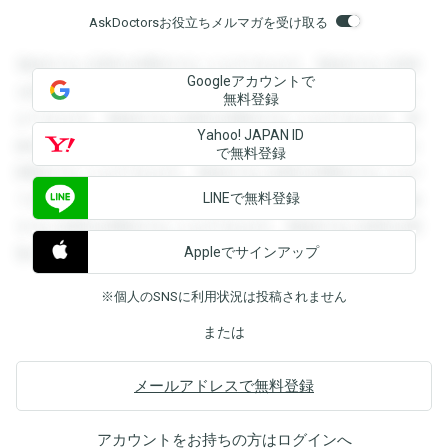
AskDoctorsお役立ちメルマガを受け取る
登録すると回答を閲覧することができます。登録すると回答
Googleアカウントで
を閲覧することができます。登録すると回答を閲覧すること
無料登録
ができます。登録すると回答を閲覧することができます。登
Yahoo! JAPAN ID
録すると回答を閲覧することができます。登録すると回答を
で無料登録
閲覧することができます。登録すると回答を閲覧することが
LINEで無料登録
できます。登録すると回答を閲覧することができます。登録
すると回答を閲覧することができます。登録すると回答を閲
Appleでサインアップ
覧することができます。
※個人のSNSに利用状況は投稿されません
または
メールアドレスで無料登録
アカウントをお持ちの方は
ログイン
へ