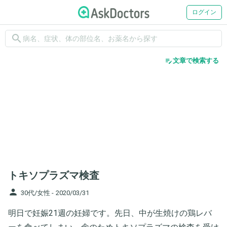
ログイン
search
edit_note
文章で検索する
トキソプラズマ検査
person
30代/女性 -
2020/03/31
明日で妊娠21週の妊婦です。先日、中が生焼けの鶏レバ