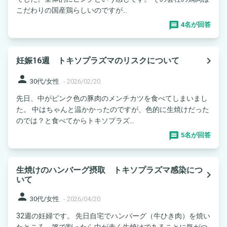
こだわりの国産鶏らしいのですが...
4名が回答
navigate_next
妊娠16週 トキソプラズマのリスクについて
person
30代/女性
-
2026/02/20
先日、中がピンク色の豚肉のメンチカツを食べてしまいまし
た。 中はちゃんと温かかったのですが、色的に生焼けだった
のでは？と食べてからトキソプラズ...
5名が回答
生焼けのハンバーグ摂取 トキソプラズマ感染につ
navigate_next
いて
person
30代/女性
-
2026/04/20
32週の妊婦です。 先日自宅でハンバーグ（牛ひき肉）を焼い
たところ、箸で割ったら中が赤く生焼けであることに気がつ