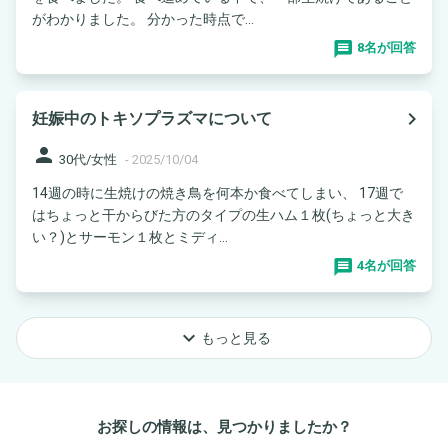
がわかりました。 分かった時点で...
8名が回答
navigate_next
妊娠中のトキソプラズマについて
person
30代/女性
-
2025/10/04
14週の時に生焼けの焼き鳥を何本か食べてしまい、 17週で
はちょっと干からびた方のタイプの生ハム１枚(ちょっと大き
い？)とサーモン１枚とミディ...
4名が回答
keyboard_arrow_down
もっと見る
お探しの情報は、見つかりましたか？