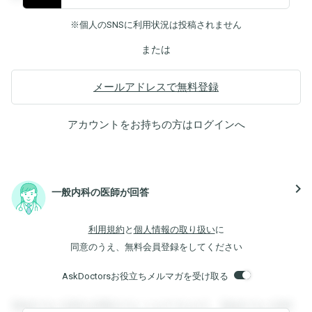
※個人のSNSに利用状況は投稿されません
または
メールアドレスで無料登録
アカウントをお持ちの方は
ログイン
へ
navigate_next
一般内科の医師が回答
利用規約
と
個人情報の取り扱い
に
同意のうえ、無料会員登録をしてください
AskDoctorsお役立ちメルマガを受け取る
登録すると回答を閲覧することができます。登録すると回答