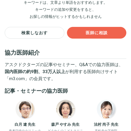
キーワードは、文章より単語をおすすめします。
キーワードの追加や変更をすると、
お探しの情報がヒットするかもしれません
検索しなおす
医師に相談
協力医師紹介
アスクドクターズの記事やセミナー、Q&Aでの協力医師は、
国内医師の約9割、33万人以上
が利用する医師向けサイト
「
m3.com
」の会員です。
記事・セミナーの協力医師
白月 遼 先生
森戸 やすみ 先生
法村 尚子 先生
患者目線のクリニック
どうかん山こどもクリニ
高松赤十字病院