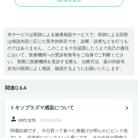
本サービスは医師による健康相談サービスで、医師による回答
は相談内容に応じた医学的助言です。診断・診察などを行うも
のではありません。 このことを十分認識したうえで自己の責任
において、医療機関への受診有無等をご自身でご判断くださ
い。 実際に医療機関を受診する際も、治療方法、薬の内容等、
担当の医師によく相談、確認するようにお願いいたします。
関連Q＆A
navigate_next
トキソプラズマ感染について
person
30代/女性
-
2026/03/06
34週妊婦です。 今日買って食べた唐揚げが明らかにピンク色
でした。全体的にピンクという感じです。 その会社の鶏肉は