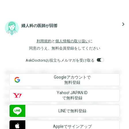
navigate_next
婦人科の医師が回答
利用規約
と
個人情報の取り扱い
に
同意のうえ、無料会員登録をしてください
AskDoctorsお役立ちメルマガを受け取る
登録すると回答を閲覧することができます。登録すると回答
Googleアカウントで
を閲覧することができます。登録すると回答を閲覧すること
無料登録
ができます。登録すると回答を閲覧することができます。登
Yahoo! JAPAN ID
録すると回答を閲覧することができます。登録すると回答を
で無料登録
閲覧することができます。登録すると回答を閲覧することが
LINEで無料登録
できます。登録すると回答を閲覧することができます。登録
すると回答を閲覧することができます。登録すると回答を閲
Appleでサインアップ
覧することができます。