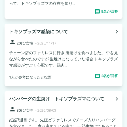
って、トキソプラズマの存在を知り...
5名が回答
navigate_next
トキソプラズマ感染について
person
20代/女性
-
2025/11/17
チェーン店のファミレスに行き 唐揚げを食べました。 中を見
ながら食べたのですが 生焼けになっていた場合 トキソプラズ
マ感染がすごく心配です。鶏肉...
2名が回答
1人が参考になったと投票
navigate_next
ハンバーグの生焼け トキソプラズマについて
person
30代/女性
-
2026/08/03
妊娠7週目です。 先ほどファミレスでチーズ入りハンバーグ
を食べました。 食べ進めている中で、一部生焼けであること