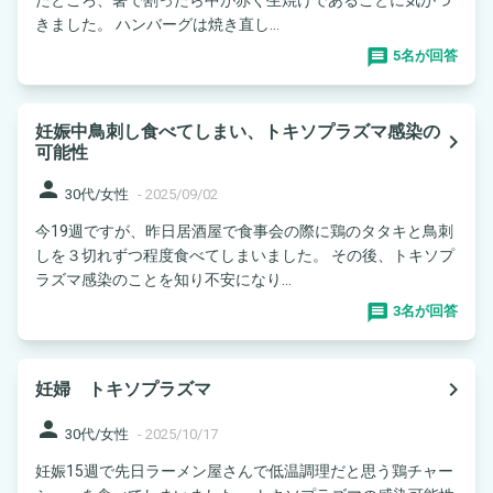
きました。 ハンバーグは焼き直し...
5名が回答
妊娠中鳥刺し食べてしまい、トキソプラズマ感染の
navigate_next
可能性
person
30代/女性
-
2025/09/02
今19週ですが、昨日居酒屋で食事会の際に鶏のタタキと鳥刺
しを３切れずつ程度食べてしまいました。 その後、トキソプ
ラズマ感染のことを知り不安になり...
3名が回答
navigate_next
妊婦 トキソプラズマ
person
30代/女性
-
2025/10/17
妊娠15週で先日ラーメン屋さんで低温調理だと思う鶏チャー