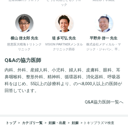
ック
横山 啓太郎 先生
堤 多可弘 先生
平野井 啓一 先生
慈恵医大晴海トリトンク
VISION PARTNERメンタル
株式会社メディカル・マ
リニック
クリニック四谷
ジック・ジャパン、平野
井労働衛生コンサルタン
Q&Aの協力医師
ト事務所
内科、外科、産婦人科、小児科、婦人科、皮膚科、眼科、耳
鼻咽喉科、整形外科、精神科、循環器科、消化器科、呼吸器
科をはじめ、55以上の診療科より、のべ8,000人以上の医師が
回答しています。
Q&A協力医師一覧へ
トップ
カテゴリ一覧
妊娠・出産
妊娠
トキソプラズマ検査