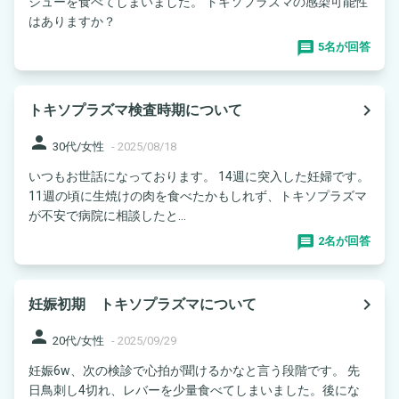
シューを食べてしまいました。 トキソプラズマの感染可能性
はありますか？
5名が回答
navigate_next
トキソプラズマ検査時期について
person
30代/女性
-
2025/08/18
いつもお世話になっております。 14週に突入した妊婦です。
11週の頃に生焼けの肉を食べたかもしれず、トキソプラズマ
が不安で病院に相談したと...
2名が回答
navigate_next
妊娠初期 トキソプラズマについて
person
20代/女性
-
2025/09/29
妊娠6w、次の検診で心拍が聞けるかなと言う段階です。 先
日鳥刺し4切れ、レバーを少量食べてしまいました。後にな