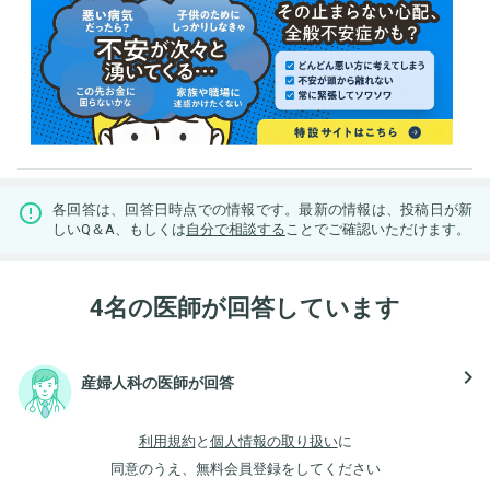
各回答は、回答日時点での情報です。最新の情報は、投稿日が新
しいQ＆A、もしくは
自分で相談する
ことでご確認いただけます。
4名の医師が回答しています
navigate_next
産婦人科の医師が回答
利用規約
と
個人情報の取り扱い
に
同意のうえ、無料会員登録をしてください