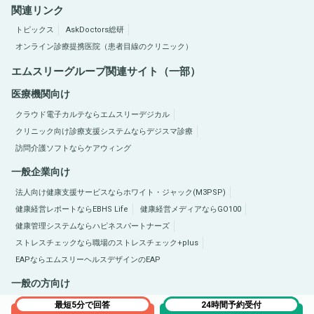
関連リンク
トピックス
AskDoctors総研
オンライン診療提携医院（患者目線のクリニック）
エムスリーグループ関連サイト（一部）
医療機関向け
クラウド電子カルテならエムスリーデジカル
クリニック向け診療支援システムならデジスマ診療
訪問介護ソフトならケアウィング
一般企業向け
法人向け健康支援サービスならホワイト・ジャック(M3PSP)
健康経営レポートならEBHS Life
健康経営メディアならGO100
健康管理システムならハピネスパートナーズ
ストレスチェックなら職場のストレスチェック+plus
EAPならエムスリーヘルスデザインのEAP
一般の方向け
医療総合サイトQLife（キューライフ）
肥満症総合サイトならひまんラボ
最短5分で回答
24時間予約受付