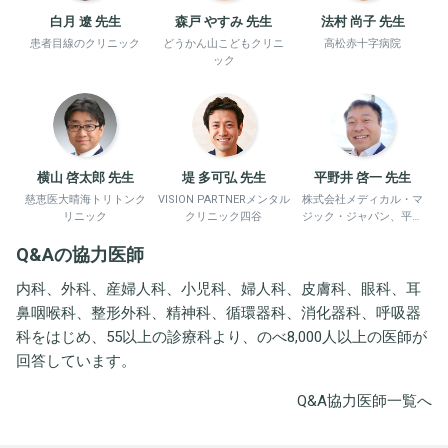
白月 遼 先生
森戸 やすみ 先生
法村 尚子 先生
患者目線のクリニック
どうかん山こどもクリニ
高松赤十字病院
ック
横山 啓太郎 先生
堤 多可弘 先生
平野井 啓一 先生
慈恵医大晴海トリトンク
VISION PARTNERメンタル
株式会社メディカル・マ
リニック
クリニック四谷
ジック・ジャパン、平野
井労働衛生コンサルタン
Q&Aの協力医師
ト事務所
内科、外科、産婦人科、小児科、婦人科、皮膚科、眼科、耳
鼻咽喉科、整形外科、精神科、循環器科、消化器科、呼吸器
科をはじめ、55以上の診療科より、のべ8,000人以上の医師が
回答しています。
Q&A協力医師一覧へ