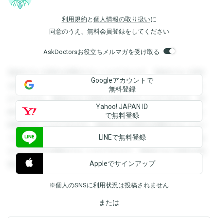
利用規約
と
個人情報の取り扱い
に
同意のうえ、無料会員登録をしてください
AskDoctorsお役立ちメルマガを受け取る
登録すると回答を閲覧することができます。登録すると回答
Googleアカウントで
を閲覧することができます。登録すると回答を閲覧すること
無料登録
ができます。登録すると回答を閲覧することができます。登
Yahoo! JAPAN ID
録すると回答を閲覧することができます。登録すると回答を
で無料登録
閲覧することができます。登録すると回答を閲覧することが
LINEで無料登録
できます。登録すると回答を閲覧することができます。登録
すると回答を閲覧することができます。登録すると回答を閲
Appleでサインアップ
覧することができます。
※個人のSNSに利用状況は投稿されません
または