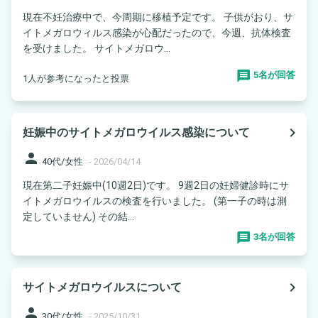
現在不妊治療中で、今周期に移植予定です。 子供がおり、サ
イトメガロウィルス感染が心配だったので、今週、抗体検査
を受けました。 サイトメガロウ...
5名が回答
1人が参考になったと投票
navigate_next
妊娠中のサイトメガロウイルス感染について
person
40代/女性
-
2026/04/14
現在第二子妊娠中(10週2日)です。 9週2日の妊婦健診時にサ
イトメガロウイルスの検査を行いました。 (第一子の時は測
定していません) その結...
3名が回答
navigate_next
サイトメガロウイルスについて
person
30代/女性
-
2025/10/31