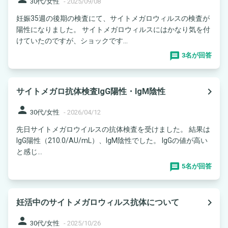
30代/女性
-
2025/09/08
妊娠35週の後期の検査にて、サイトメガロウィルスの検査が
陽性になりました。 サイトメガロウィルスにはかなり気を付
けていたのですが、ショックです...
3名が回答
navigate_next
サイトメガロ抗体検査IgG陽性・IgM陰性
person
30代/女性
-
2026/04/12
先日サイトメガロウイルスの抗体検査を受けました。 結果は
IgG陽性（210.0/AU/mL）、IgM陰性でした。 IgGの値が高い
と感じ...
5名が回答
navigate_next
妊活中のサイトメガロウィルス抗体について
person
30代/女性
-
2025/10/26