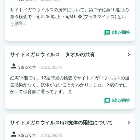
サイトメガロウイルスの抗体について、第二子妊娠10週目の
血液検査で ・igG 250以上 ・igM 0.88(プラスマイナス) とい
う結果...
3名が回答
navigate_next
サイトメガロウィルス タオルの共有
person
30代/女性
-
2026/05/15
妊娠15週です。12週時点の検査でサイトメガロウィルスの過
去感染がなく、抗体がないことがわかりました。 3歳の子供
がいて保育園に通ってます。 食...
5名が回答
navigate_next
サイトメガロウイルスIgG抗体の陽性について
person
30代/女性
-
2025/08/23