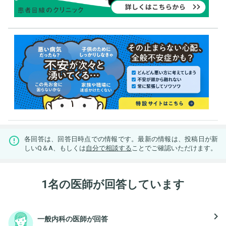
各回答は、回答日時点での情報です。最新の情報は、投稿日が新
しいQ＆A、もしくは
自分で相談する
ことでご確認いただけます。
1名の医師が回答しています
navigate_next
一般内科の医師が回答