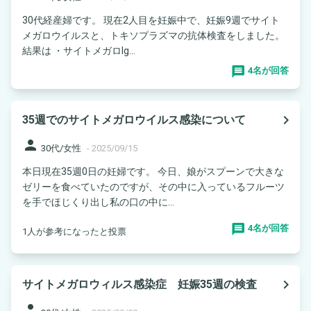
30代経産婦です。 現在2人目を妊娠中で、妊娠9週でサイト
メガロウイルスと、トキソプラズマの抗体検査をしました。
結果は ・サイトメガロIg...
4名が回答
navigate_next
35週でのサイトメガロウイルス感染について
person
30代/女性
-
2025/09/15
本日現在35週0日の妊婦です。 今日、娘がスプーンで大きな
ゼリーを食べていたのですが、その中に入っているフルーツ
を手でほじくり出し私の口の中に...
4名が回答
1人が参考になったと投票
navigate_next
サイトメガロウィルス感染症 妊娠35週の検査
person