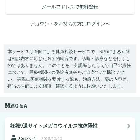
メールアドレスで無料登録
アカウントをお持ちの方は
ログイン
へ
本サービスは医師による健康相談サービスで、医師による回答
は相談内容に応じた医学的助言です。診断・診察などを行うも
のではありません。 このことを十分認識したうえで自己の責任
において、医療機関への受診有無等をご自身でご判断くださ
い。 実際に医療機関を受診する際も、治療方法、薬の内容等、
担当の医師によく相談、確認するようにお願いいたします。
関連Q＆A
navigate_next
妊娠9週サイトメガロウイルス抗体陽性
person
30代/女性
-
2025/10/10