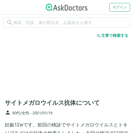
ログイン
search
edit_note
文章で検索する
サイトメガロウイルス抗体について
person
30代/女性 -
2021/01/19
妊娠12wです。前回の検診でサイトメガロウイルスとトキ