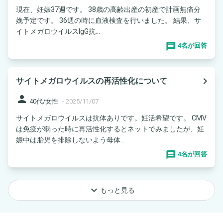
現在、妊娠37週です。 38歳の高齢出産の初産で計画無痛分
娩予定です。 36週の時に血液検査を行いました。 結果、サ
イトメガロウイルスIgG抗...
4名が回答
navigate_next
サイトメガロウイルスの再活性化について
person
40代/女性
-
2025/11/07
サイトメガロウイルスは抗体ありです。妊活希望です。 CMV
は免疫が弱った時に再活性化するとネットでみましたが、妊
娠中は胎児を排除しないよう母体...
4名が回答
keyboard_arrow_down
もっと見る