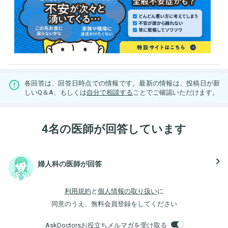
各回答は、回答日時点での情報です。最新の情報は、投稿日が新
しいQ＆A、もしくは
自分で相談する
ことでご確認いただけます。
4名の医師が回答しています
navigate_next
婦人科の医師が回答
利用規約
と
個人情報の取り扱い
に
同意のうえ、無料会員登録をしてください
AskDoctorsお役立ちメルマガを受け取る