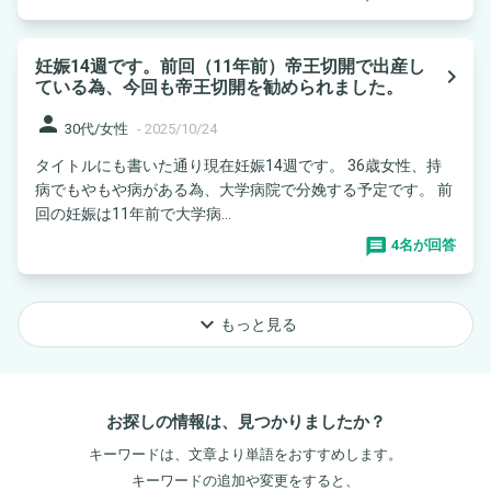
妊娠14週です。前回（11年前）帝王切開で出産し
navigate_next
ている為、今回も帝王切開を勧められました。
person
30代/女性
-
2025/10/24
タイトルにも書いた通り現在妊娠14週です。 36歳女性、持
病でもやもや病がある為、大学病院で分娩する予定です。 前
回の妊娠は11年前で大学病...
4名が回答
keyboard_arrow_down
もっと見る
お探しの情報は、見つかりましたか？
キーワードは、文章より単語をおすすめします。
キーワードの追加や変更をすると、