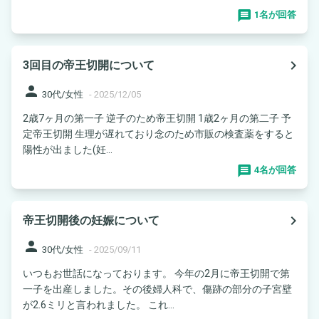
1名が回答
navigate_next
3回目の帝王切開について
person
30代/女性
-
2025/12/05
2歳7ヶ月の第一子 逆子のため帝王切開 1歳2ヶ月の第二子 予
定帝王切開 生理が遅れており念のため市販の検査薬をすると
陽性が出ました(妊...
4名が回答
navigate_next
帝王切開後の妊娠について
person
30代/女性
-
2025/09/11
いつもお世話になっております。 今年の2月に帝王切開で第
一子を出産しました。その後婦人科で、傷跡の部分の子宮壁
が2.6ミリと言われました。 これ...