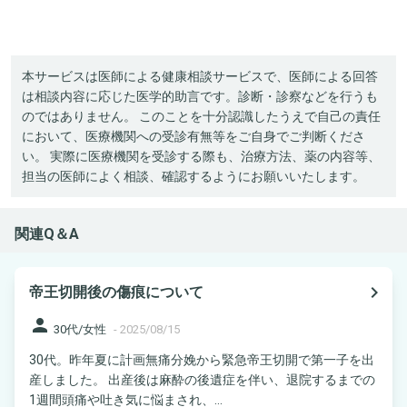
本サービスは医師による健康相談サービスで、医師による回答
は相談内容に応じた医学的助言です。診断・診察などを行うも
のではありません。 このことを十分認識したうえで自己の責任
において、医療機関への受診有無等をご自身でご判断くださ
い。 実際に医療機関を受診する際も、治療方法、薬の内容等、
担当の医師によく相談、確認するようにお願いいたします。
関連Q＆A
navigate_next
帝王切開後の傷痕について
person
30代/女性
-
2025/08/15
30代。昨年夏に計画無痛分娩から緊急帝王切開で第一子を出
産しました。 出産後は麻酔の後遺症を伴い、退院するまでの
1週間頭痛や吐き気に悩まされ、...