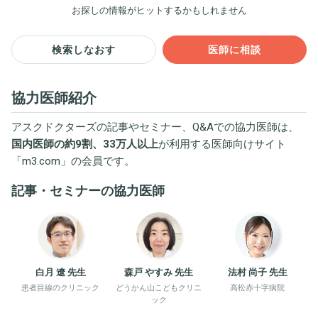
お探しの情報がヒットするかもしれません
検索しなおす
医師に相談
協力医師紹介
アスクドクターズの記事やセミナー、Q&Aでの協力医師は、
国内医師の約9割、33万人以上
が利用する医師向けサイト
「
m3.com
」の会員です。
記事・セミナーの協力医師
白月 遼 先生
森戸 やすみ 先生
法村 尚子 先生
患者目線のクリニック
どうかん山こどもクリニ
高松赤十字病院
ック