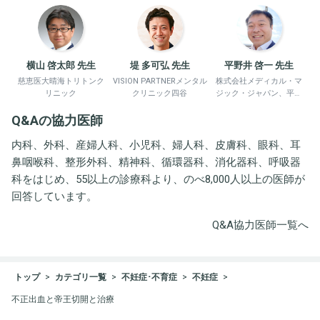
横山 啓太郎 先生
堤 多可弘 先生
平野井 啓一 先生
慈恵医大晴海トリトンク
VISION PARTNERメンタル
株式会社メディカル・マ
リニック
クリニック四谷
ジック・ジャパン、平野
井労働衛生コンサルタン
Q&Aの協力医師
ト事務所
内科、外科、産婦人科、小児科、婦人科、皮膚科、眼科、耳
鼻咽喉科、整形外科、精神科、循環器科、消化器科、呼吸器
科をはじめ、55以上の診療科より、のべ8,000人以上の医師が
回答しています。
Q&A協力医師一覧へ
トップ
カテゴリ一覧
不妊症･不育症
不妊症
不正出血と帝王切開と治療