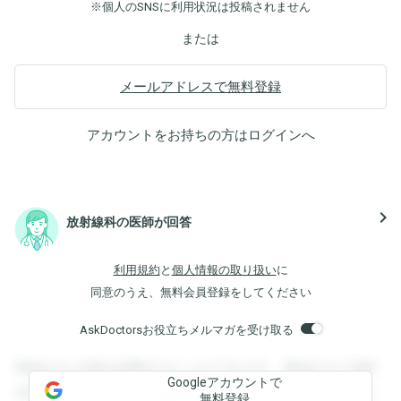
※個人のSNSに利用状況は投稿されません
または
メールアドレスで無料登録
アカウントをお持ちの方は
ログイン
へ
navigate_next
放射線科の医師が回答
利用規約
と
個人情報の取り扱い
に
同意のうえ、無料会員登録をしてください
AskDoctorsお役立ちメルマガを受け取る
登録すると回答を閲覧することができます。登録すると回答
Googleアカウントで
を閲覧することができます。登録すると回答を閲覧すること
無料登録