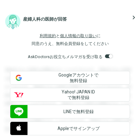
navigate_next
産婦人科の医師が回答
利用規約
と
個人情報の取り扱い
に
同意のうえ、無料会員登録をしてください
AskDoctorsお役立ちメルマガを受け取る
登録すると回答を閲覧することができます。登録すると回答
Googleアカウントで
を閲覧することができます。登録すると回答を閲覧すること
無料登録
ができます。登録すると回答を閲覧することができます。登
Yahoo! JAPAN ID
録すると回答を閲覧することができます。登録すると回答を
で無料登録
閲覧することができます。登録すると回答を閲覧することが
LINEで無料登録
できます。登録すると回答を閲覧することができます。登録
すると回答を閲覧することができます。登録すると回答を閲
Appleでサインアップ
覧することができます。