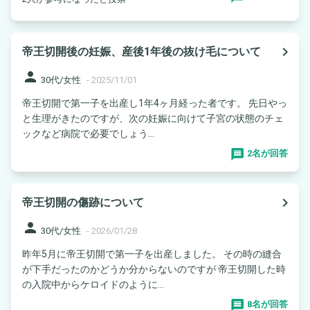
navigate_next
帝王切開後の妊娠、産後1年後の抜け毛について
person
30代/女性
-
2025/11/01
帝王切開で第一子を出産し1年4ヶ月経った者です。 先日やっ
と生理がきたのですが、次の妊娠に向けて子宮の状態のチェ
ックなど病院で必要でしょう...
2名が回答
navigate_next
帝王切開の傷跡について
person
30代/女性
-
2026/01/28
昨年5月に帝王切開で第一子を出産しました。 その時の縫合
が下手だったのかどうか分からないのですが 帝王切開した時
の入院中からケロイドのように...
8名が回答