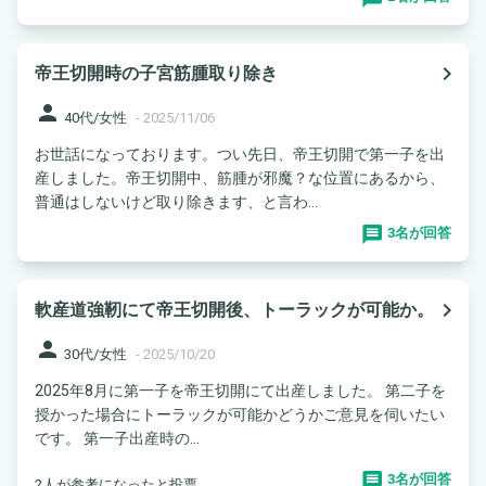
navigate_next
帝王切開時の子宮筋腫取り除き
person
40代/女性
-
2025/11/06
お世話になっております。つい先日、帝王切開で第一子を出
産しました。帝王切開中、筋腫が邪魔？な位置にあるから、
普通はしないけど取り除きます、と言わ...
3名が回答
navigate_next
軟産道強靭にて帝王切開後、トーラックが可能か。
person
30代/女性
-
2025/10/20
2025年8月に第一子を帝王切開にて出産しました。 第二子を
授かった場合にトーラックが可能かどうかご意見を伺いたい
です。 第一子出産時の...
3名が回答
2人が参考になったと投票