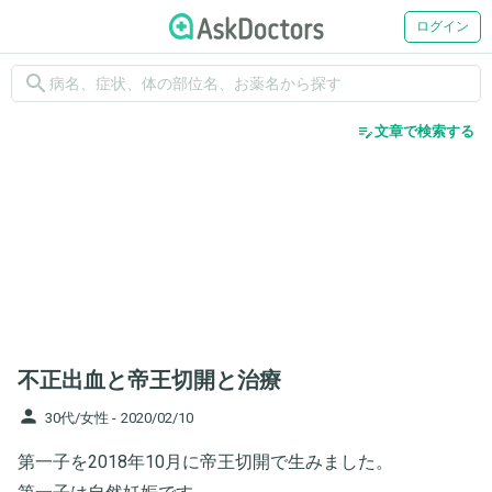
ログイン
search
edit_note
文章で検索する
不正出血と帝王切開と治療
person
30代/女性 -
2020/02/10
第一子を2018年10月に帝王切開で生みました。