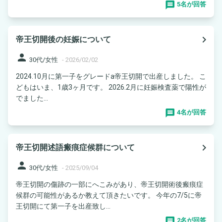
5名が回答
navigate_next
帝王切開後の妊娠について
person
30代/女性
-
2026/02/02
2024.10月に第一子をグレードa帝王切開で出産しました。 こ
どもはいま、1歳3ヶ月です。 2026.2月に妊娠検査薬で陽性が
でました...
4名が回答
navigate_next
帝王切開述語瘢痕症候群について
person
30代/女性
-
2025/09/04
帝王切開の傷跡の一部にへこみがあり、帝王切開術後瘢痕症
候群の可能性があるか教えて頂きたいです。 今年の7/5に帝
王切開にて第一子を出産致し...
2名が回答