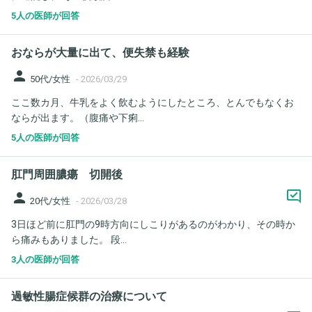
5人の医師が回答
おならが大量に出て、便失禁も経験
person
50代/女性
-
2026/03/29
ここ数カ月、牛乳をよく飲むようにしたところ、とんでもなくお
ならが出ます。（腹痛や下痢...
5人の医師が回答
肛門周囲膿瘍 切開後
person
20代/女性
-
2026/03/28
3日ほど前に肛門の9時方向にしこりがあるのがわかり、その時か
ら痛みもありました。 段...
3人の医師が回答
過敏性腸症候群の治療について