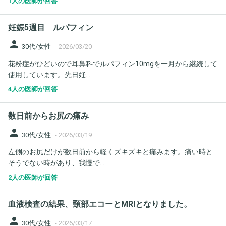
1人の医師が回答
妊娠5週目 ルパフィン
person
30代/女性
-
2026/03/20
花粉症がひどいので耳鼻科でルパフィン10mgを一月から継続して
使用しています。先日妊...
4人の医師が回答
数日前からお尻の痛み
person
30代/女性
-
2026/03/19
左側のお尻だけが数日前から軽くズキズキと痛みます。痛い時と
そうでない時があり、我慢で...
2人の医師が回答
血液検査の結果、頸部エコーとMRIとなりました。
person
30代/女性
-
2026/03/17