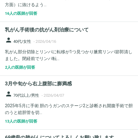
方面）に抜けるよう...
16人の医師が回答
乳がん手術後の抗がん剤治療について
person
40代/女性
-
2026/04/16
乳がん部分切除とリンパに転移が1つ見つかり腋窩リンパ節郭清し
ました。閉経前でリンパ転...
2人の医師が回答
3月中旬から右上腹部に膨満感
person
70代以上/男性
-
2026/04/07
2025年5月に手術 胆のうガンのステージ2と診断され開腹手術で胆
のうと総胆管を切...
13人の医師が回答
69歳母の肺がんについてよろしくお願い致します。