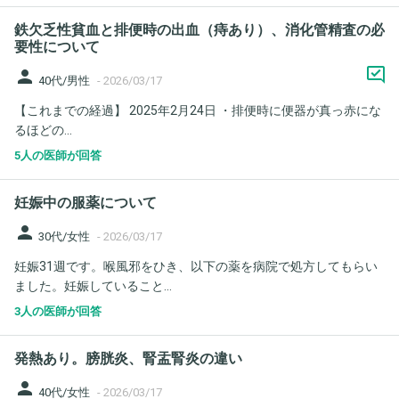
鉄欠乏性貧血と排便時の出血（痔あり）、消化管精査の必
要性について
person
40代/男性
-
2026/03/17
【これまでの経過】 2025年2月24日 ・排便時に便器が真っ赤にな
るほどの...
5人の医師が回答
妊娠中の服薬について
person
30代/女性
-
2026/03/17
妊娠31週です。喉風邪をひき、以下の薬を病院で処方してもらい
ました。妊娠していること...
3人の医師が回答
発熱あり。膀胱炎、腎盂腎炎の違い
person
40代/女性
-
2026/03/17