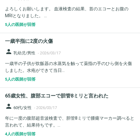
よろしくお願いします。 血液検査の結果、首のエコーとお腹の
MRIとなりました。 ...
5人の医師が回答
一歳半指に2度の火傷
person
乳幼児/男性
-
2026/03/17
一歳半の子供が炊飯器の水蒸気を触って薬指の手のひら側を火傷
しました。水疱ができて当日...
5人の医師が回答
65歳女性、腹部エコーで胆管8ミリと言われた
person
60代/女性
-
2026/03/17
年に一度の腹部超音波検査で、胆管8ミリで腫瘍マーカー調べると
言われて、結果待ちです。...
4人の医師が回答