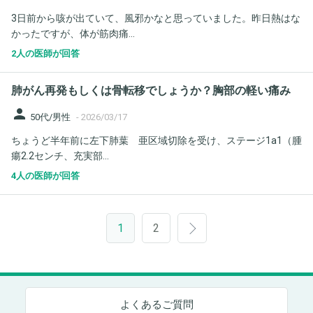
3日前から咳が出ていて、風邪かなと思っていました。昨日熱はな
かったですが、体が筋肉痛...
2人の医師が回答
肺がん再発もしくは骨転移でしょうか？胸部の軽い痛み
person
50代/男性
-
2026/03/17
ちょうど半年前に左下肺葉 亜区域切除を受け、ステージ1a1（腫
瘍2.2センチ、充実部...
4人の医師が回答
1
2
よくあるご質問