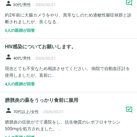
person
30代/男性
-
2026/03/21
約2年前に大腸カメラをやり、異常なしのため過敏性腸症候群と診
断されましたが、良くなる...
5人の医師が回答
HIV感染についてお願いします。
person
40代/男性
-
2026/03/21
現在とても不安なため相談させてください。 病院で自動血圧計を
使用しましたが、直前に...
4人の医師が回答
膀胱炎の薬をうっかり食前に服用
person
70代以上/女性
-
2026/03/21
膀胱炎の症状がでて通院をし、抗生物質のレボフロキサシン
500mgを処方されました。 ...