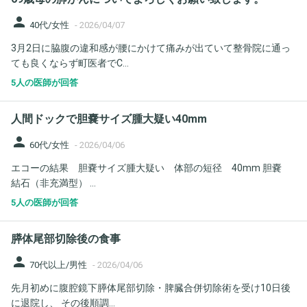
person
40代/女性
-
2026/04/07
3月2日に脇腹の違和感が腰にかけて痛みが出ていて整骨院に通っ
ても良くならず町医者でC...
5人の医師が回答
人間ドックで胆嚢サイズ腫大疑い40mm
person
60代/女性
-
2026/04/06
エコーの結果 胆嚢サイズ腫大疑い 体部の短径 40mm 胆嚢
結石（非充満型） ...
5人の医師が回答
膵体尾部切除後の食事
person
70代以上/男性
-
2026/04/06
先月初めに腹腔鏡下膵体尾部切除・脾臓合併切除術を受け10日後
に退院し、 その後順調...