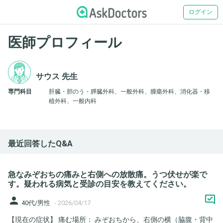
ログイン
医師プロフィール
サウス 先生
専門科目
肝臓・胆のう・膵臓外科、一般外科、腫瘍外科、消化器・移
植外科、一般内科
最近回答したQ&A
急なみぞおちの痛みと右側への放散痛。うつ伏せが楽で
す。疑われる病気と受診の目安を教えてください。
person
40代/男性
-
2026/04/17
​【現在の症状】 ​痛む場所： みぞおちから、右側の横（脇腹・背中