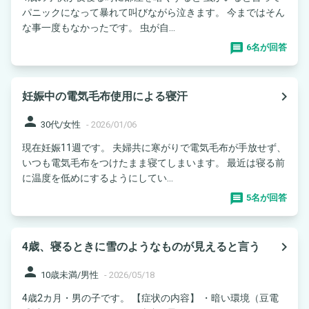
パニックになって暴れて叫びながら泣きます。 今まではそん
な事一度もなかったです。 虫が自...
6名が回答
navigate_next
妊娠中の電気毛布使用による寝汗
person
30代/女性
-
2026/01/06
現在妊娠11週です。 夫婦共に寒がりで電気毛布が手放せず、
いつも電気毛布をつけたまま寝てしまいます。 最近は寝る前
に温度を低めにするようにしてい...
5名が回答
navigate_next
4歳、寝るときに雪のようなものが見えると言う
person
10歳未満/男性
-
2026/05/18
4歳2カ月・男の子です。 【症状の内容】 ・暗い環境（豆電