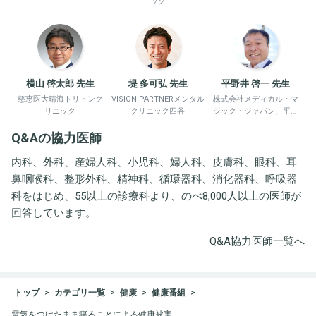
ック
横山 啓太郎 先生
堤 多可弘 先生
平野井 啓一 先生
慈恵医大晴海トリトンク
VISION PARTNERメンタル
株式会社メディカル・マ
リニック
クリニック四谷
ジック・ジャパン、平野
井労働衛生コンサルタン
Q&Aの協力医師
ト事務所
内科、外科、産婦人科、小児科、婦人科、皮膚科、眼科、耳
鼻咽喉科、整形外科、精神科、循環器科、消化器科、呼吸器
科をはじめ、55以上の診療科より、のべ8,000人以上の医師が
回答しています。
Q&A協力医師一覧へ
トップ
カテゴリ一覧
健康
健康番組
電気をつけたまま寝ることによる健康被害