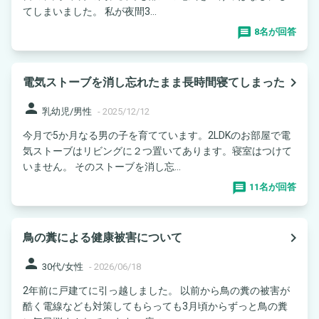
てしまいました。 私が夜間3...
8名が回答
navigate_next
電気ストーブを消し忘れたまま長時間寝てしまった
person
乳幼児/男性
-
2025/12/12
今月で5か月なる男の子を育てています。2LDKのお部屋で電
気ストーブはリビングに２つ置いてあります。寝室はつけて
いません。 そのストーブを消し忘...
11名が回答
navigate_next
鳥の糞による健康被害について
person
30代/女性
-
2026/06/18
2年前に戸建てに引っ越しました。 以前から鳥の糞の被害が
酷く電線なども対策してもらっても3月頃からずっと鳥の糞