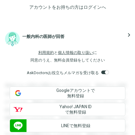
アカウントをお持ちの方は
ログイン
へ
navigate_next
一般内科の医師が回答
利用規約
と
個人情報の取り扱い
に
同意のうえ、無料会員登録をしてください
AskDoctorsお役立ちメルマガを受け取る
登録すると回答を閲覧することができます。登録すると回答
Googleアカウントで
を閲覧することができます。登録すると回答を閲覧すること
無料登録
ができます。登録すると回答を閲覧することができます。登
Yahoo! JAPAN ID
録すると回答を閲覧することができます。登録すると回答を
で無料登録
閲覧することができます。登録すると回答を閲覧することが
LINEで無料登録
できます。登録すると回答を閲覧することができます。登録
すると回答を閲覧することができます。登録すると回答を閲