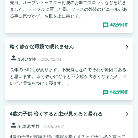
先日、オーブントースター付属のお皿でコロッケなどを焼き
ました。 テーブルに写した際、ソースの外装のビニールがあ
る事に気づかず、お皿を上に乗せて...
4名が回答
navigate_next
暗く静かな環境で眠れません
person
30代/女性
-
2026/02/04
長年の不眠症があります。不安持ちなのでそれが原因にある
と思います。 暗く静かになると不安感が大きくなるため、テ
レビと電気をつけて寝ます。 ...
5名が回答
navigate_next
4歳の子供 暗くすると虫が見えると暴れる
person
乳幼児/男性
-
2026/04/01
4歳の子供が夜寝る時に部屋を暗くすると 虫がいると言って