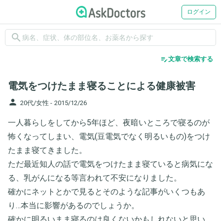
ログイン
search
edit_note
文章で検索する
電気をつけたまま寝ることによる健康被害
person
20代/女性 -
2015/12/26
一人暮らしをしてから5年ほど、夜暗いところで寝るのが
怖くなってしまい、電気(豆電気でなく明るいもの)をつけ
たまま寝てきました。
ただ最近知人の話で電気をつけたまま寝ていると病気にな
る、乳がんになる等言われて不安になりました。
確かにネットとかで見るとそのような記事がいくつもあ
り…本当に影響があるのでしょうか。
確かに明るいまま寝るのは良くないかもしれないと思い、