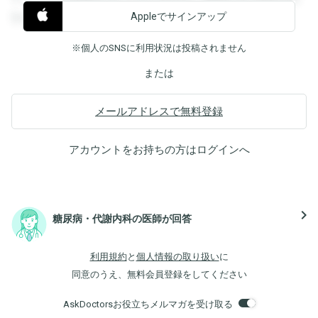
Appleでサインアップ
覧することができます。
※個人のSNSに利用状況は投稿されません
または
メールアドレスで無料登録
アカウントをお持ちの方は
ログイン
へ
navigate_next
糖尿病・代謝内科の医師が回答
利用規約
と
個人情報の取り扱い
に
同意のうえ、無料会員登録をしてください
AskDoctorsお役立ちメルマガを受け取る