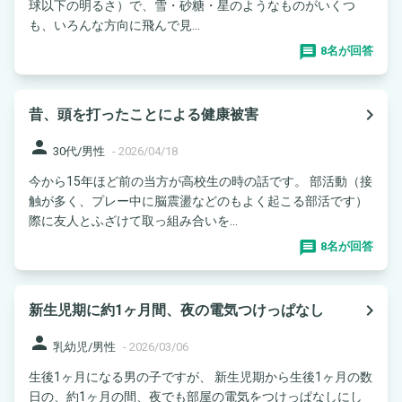
球以下の明るさ）で、雪・砂糖・星のようなものがいくつ
も、いろんな方向に飛んで見...
8名が回答
navigate_next
昔、頭を打ったことによる健康被害
person
30代/男性
-
2026/04/18
今から15年ほど前の当方が高校生の時の話です。 部活動（接
触が多く、プレー中に脳震盪などのもよく起こる部活です）
際に友人とふざけて取っ組み合いを...
8名が回答
navigate_next
新生児期に約1ヶ月間、夜の電気つけっぱなし
person
乳幼児/男性
-
2026/03/06
生後1ヶ月になる男の子ですが、 新生児期から生後1ヶ月の数
日の、約1ヶ月の間、夜でも部屋の電気をつけっぱなしにし