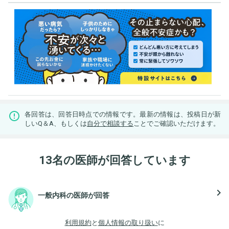
各回答は、回答日時点での情報です。最新の情報は、投稿日が新
しいQ＆A、もしくは
自分で相談する
ことでご確認いただけます。
13名の医師が回答しています
navigate_next
一般内科の医師が回答
利用規約
と
個人情報の取り扱い
に