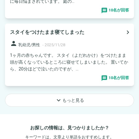
に毎日悩まされています。 庭の...
10名が回答
navigate_next
スタイをつけたまま寝てしまった
person
乳幼児/男性
-
2025/11/28
1ヶ月の赤ちゃんです。 スタイ（よだれかけ）をつけたまま
頭が高くなっているところに寝せてしまいました。 置いてか
ら、20分ほどで泣いたのですが、...
10名が回答
keyboard_arrow_down
もっと見る
お探しの情報は、見つかりましたか？
キーワードは、文章より単語をおすすめします。