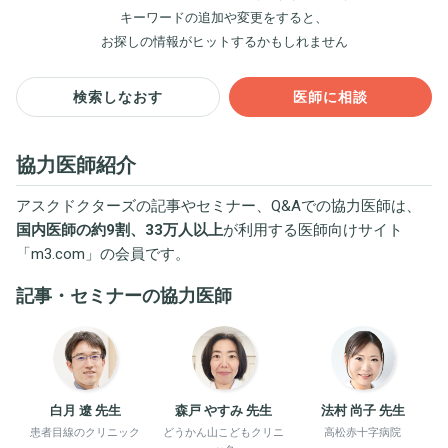
キーワードの追加や変更をすると、
お探しの情報がヒットするかもしれません
検索しなおす
医師に相談
協力医師紹介
アスクドクターズの記事やセミナー、Q&Aでの協力医師は、
国内医師の約9割、33万人以上
が利用する医師向けサイト
「
m3.com
」の会員です。
記事・セミナーの協力医師
白月 遼 先生
森戸 やすみ 先生
法村 尚子 先生
患者目線のクリニック
どうかん山こどもクリニ
高松赤十字病院