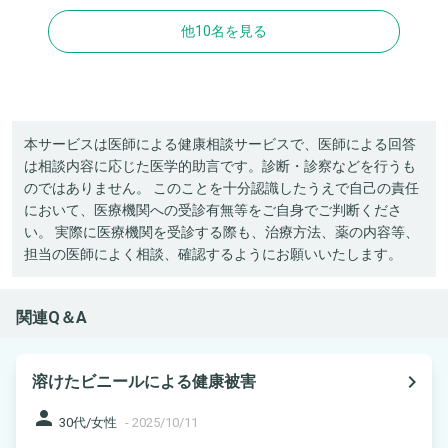
他10名を見る
本サービスは医師による健康相談サービスで、医師による回答
は相談内容に応じた医学的助言です。診断・診察などを行うも
のではありません。 このことを十分認識したうえで自己の責任
において、医療機関への受診有無等をご自身でご判断くださ
い。 実際に医療機関を受診する際も、治療方法、薬の内容等、
担当の医師によく相談、確認するようにお願いいたします。
関連Q＆A
navigate_next
溶けたビニールによる健康被害
person
30代/女性
-
2025/10/11