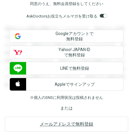
同意のうえ、無料会員登録をしてください
AskDoctorsお役立ちメルマガを受け取る
登録すると回答を閲覧することができます。登録すると回答
Googleアカウントで
を閲覧することができます。登録すると回答を閲覧すること
無料登録
ができます。登録すると回答を閲覧することができます。登
Yahoo! JAPAN ID
録すると回答を閲覧することができます。登録すると回答を
で無料登録
閲覧することができます。登録すると回答を閲覧することが
LINEで無料登録
できます。登録すると回答を閲覧することができます。登録
すると回答を閲覧することができます。登録すると回答を閲
Appleでサインアップ
覧することができます。
※個人のSNSに利用状況は投稿されません
または
メールアドレスで無料登録