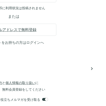
NSに利用状況は投稿されません
または
ルアドレスで無料登録
トをお持ちの方は
ログイン
へ
navigate_next
約
と
個人情報の取り扱い
に
、無料会員登録をしてください
orsお役立ちメルマガを受け取る