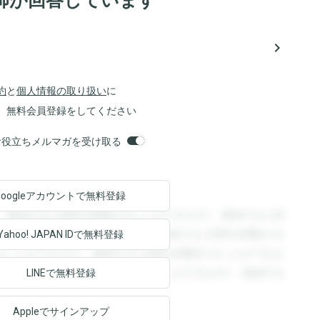
師が回答しています
navigate_next
約
と
個人情報の取り扱い
に
、無料会員登録をしてください
orsお役立ちメルマガを受け取る
Googleアカウントで
無料登録
。登録すると回答を閲覧することができます。登録すると回
回答を閲覧することができます。登録すると回答を閲覧する
Yahoo! JAPAN ID
で無料登録
ることができます。登録すると回答を閲覧することができま
ます。登録すると回答を閲覧することができます。登録する
LINEで無料登録
Appleでサインアップ