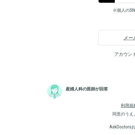
※個人のS
メー
アカウン
産婦人科の医師が回答
利用規
同意のうえ
AskDoct