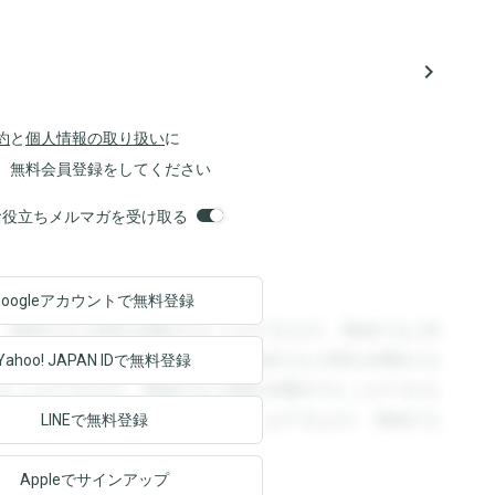
navigate_next
約
と
個人情報の取り扱い
に
、無料会員登録をしてください
orsお役立ちメルマガを受け取る
Googleアカウントで
無料登録
。登録すると回答を閲覧することができます。登録すると回
回答を閲覧することができます。登録すると回答を閲覧する
Yahoo! JAPAN ID
で無料登録
ることができます。登録すると回答を閲覧することができま
ます。登録すると回答を閲覧することができます。登録する
LINEで無料登録
Appleでサインアップ