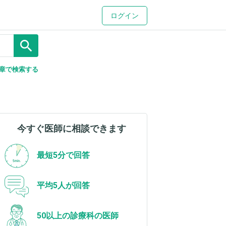
ログイン
search
章で検索する
今すぐ医師に相談できます
最短5分で回答
平均5人が回答
50以上の診療科の医師