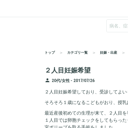
トップ
カテゴリ一覧
妊娠・出産
２人目妊娠希望
person
20代/女性 -
2017/07/26
２人目妊娠希望しており、受診してよい
そろそろ１歳になるこどもがおり、授乳
最近産後初めての生理が来て、２人目を
１人目では卵胞チェックをしてもらった
宮ポリープを取る手術をしました。