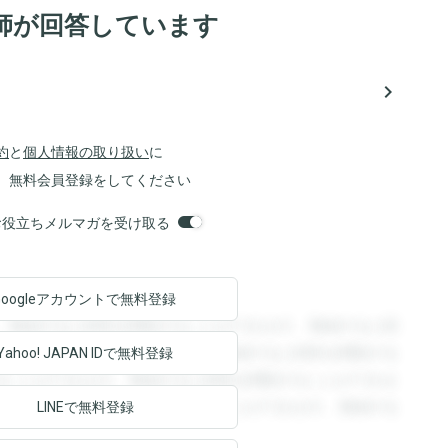
師が回答しています
navigate_next
約
と
個人情報の取り扱い
に
、無料会員登録をしてください
orsお役立ちメルマガを受け取る
Googleアカウントで
無料登録
。登録すると回答を閲覧することができます。登録すると回
回答を閲覧することができます。登録すると回答を閲覧する
Yahoo! JAPAN ID
で無料登録
ることができます。登録すると回答を閲覧することができま
ます。登録すると回答を閲覧することができます。登録する
LINEで無料登録