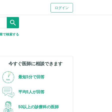
ログイン
search
章で検索する
今すぐ医師に相談できます
最短5分で回答
平均5人が回答
50以上の診療科の医師