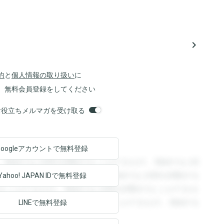
navigate_next
約
と
個人情報の取り扱い
に
、無料会員登録をしてください
orsお役立ちメルマガを受け取る
Googleアカウントで
無料登録
。登録すると回答を閲覧することができます。登録すると回
回答を閲覧することができます。登録すると回答を閲覧する
Yahoo! JAPAN ID
で無料登録
ることができます。登録すると回答を閲覧することができま
ます。登録すると回答を閲覧することができます。登録する
LINEで無料登録