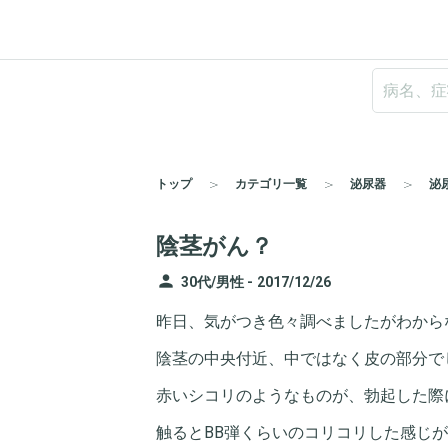
トップ
カテゴリ一覧
泌尿器
泌
陰茎がん？
person
30代/男性 -
2017/12/26
昨日、気がつき色々調べましたがわから
陰茎の中央付近、中ではなく皮の部分で
赤いシコリのようなものが、勃起した際
触るとBB弾くらいのコリコリした感じ