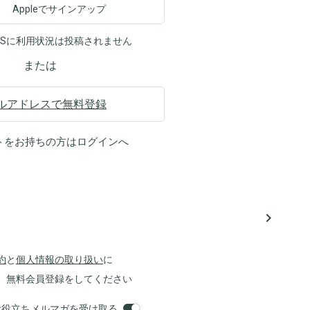
Appleでサインアップ
NSに利用状況は投稿されません
または
ルアドレスで無料登録
トをお持ちの方は
ログイン
へ
navigate_next
約
と
個人情報の取り扱い
に
、無料会員登録をしてください
orsお役立ちメルマガを受け取る