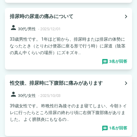
navigate_next
排尿時の尿道の痛みについて
person
30代/男性
-
2025/12/01
33歳男性です。 1年ほど前から、排尿時または排尿の体勢に
なったとき（とりわけ便器に座る形で行う時）に尿道（陰茎
の真ん中くらいの場所）にズキズキ...
3名が回答
navigate_next
性交後、排尿時に下腹部に痛みがあります
person
30代/女性
-
2025/10/03
39歳女性です。 昨晩性行為後そのまま寝てしまい、今朝トイ
レに行ったらところ排尿の終わり頃に右側下腹部痛がありま
した。 よく膀胱炎にもなるの...
1名が回答