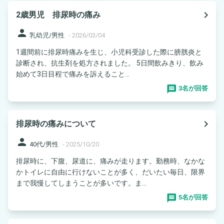
navigate_next
2歳男児 排尿時の痛み
person
乳幼児/男性
-
2026/03/04
1週間前に排尿時痛みを生じ、小児科受診した際に膀胱炎と
診断され、抗生剤を処方されました。 5日間飲みきり、飲み
始めて3日目程で痛みを訴えること...
3名が回答
navigate_next
排尿時の痛みについて
person
40代/男性
-
2025/10/20
排尿時に、下腹、尿道に、痛みが走ります。勤務時、なかな
かトイレに自由に行けないことが多く、だいたい毎日、限界
まで我慢してしまうことが多いです。ま...
5名が回答