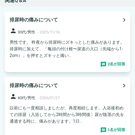
関連Q＆A
navigate_next
排尿時の痛みについて
person
30代/男性
-
2025/11/16
男性です。 昨夜から排尿時にズキっとした痛みがあります。
排尿時に加えて、「亀頭の付け根〜尿道の入口（先端から1-
2cm）」を押すとズキッと痛い...
2名が回答
navigate_next
排尿時の痛みについて
person
60代/男性
-
2026/01/27
以前にも一度相談しましたが、再度相続します。入浴後初め
ての排尿（入浴してから2時間から3時間後〕尿が陰茎の先を
通過する時に、痛みがあります。1日...
1名が回答