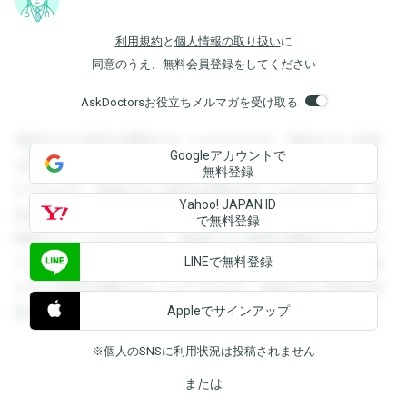
利用規約
と
個人情報の取り扱い
に
同意のうえ、無料会員登録をしてください
AskDoctorsお役立ちメルマガを受け取る
登録すると回答を閲覧することができます。登録すると回答
Googleアカウントで
を閲覧することができます。登録すると回答を閲覧すること
無料登録
ができます。登録すると回答を閲覧することができます。登
Yahoo! JAPAN ID
録すると回答を閲覧することができます。登録すると回答を
で無料登録
閲覧することができます。登録すると回答を閲覧することが
LINEで無料登録
できます。登録すると回答を閲覧することができます。登録
すると回答を閲覧することができます。登録すると回答を閲
Appleでサインアップ
覧することができます。
※個人のSNSに利用状況は投稿されません
または