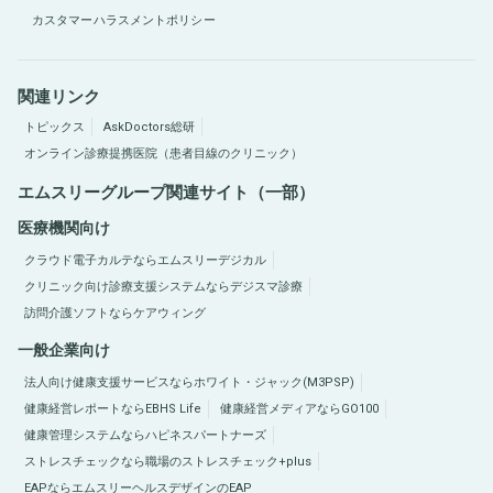
カスタマーハラスメントポリシー
関連リンク
トピックス
AskDoctors総研
オンライン診療提携医院（患者目線のクリニック）
エムスリーグループ関連サイト（一部）
医療機関向け
クラウド電子カルテならエムスリーデジカル
クリニック向け診療支援システムならデジスマ診療
訪問介護ソフトならケアウィング
一般企業向け
法人向け健康支援サービスならホワイト・ジャック(M3PSP)
健康経営レポートならEBHS Life
健康経営メディアならGO100
健康管理システムならハピネスパートナーズ
ストレスチェックなら職場のストレスチェック+plus
EAPならエムスリーヘルスデザインのEAP