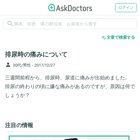
ログイン
search
edit_note
文章で検索する
排尿時の痛みについて
person
30代/男性 -
2017/12/27
三週間前程から、排尿時、尿道に痛みが出始めました。
排尿の終わりの頃に嫌な痛みがあるのですが、原因は何で
しょうか？
注目の情報