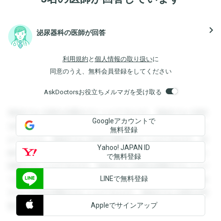
navigate_next
泌尿器科の医師が回答
利用規約
と
個人情報の取り扱い
に
同意のうえ、無料会員登録をしてください
AskDoctorsお役立ちメルマガを受け取る
登録すると回答を閲覧することができます。登録すると回答
Googleアカウントで
を閲覧することができます。登録すると回答を閲覧すること
無料登録
ができます。登録すると回答を閲覧することができます。登
Yahoo! JAPAN ID
録すると回答を閲覧することができます。登録すると回答を
で無料登録
閲覧することができます。登録すると回答を閲覧することが
LINEで無料登録
できます。登録すると回答を閲覧することができます。登録
すると回答を閲覧することができます。登録すると回答を閲
Appleでサインアップ
覧することができます。