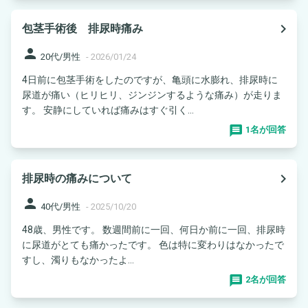
navigate_next
包茎手術後 排尿時痛み
person
20代/男性
-
2026/01/24
4日前に包茎手術をしたのですが、亀頭に水膨れ、排尿時に
尿道が痛い（ヒリヒリ、ジンジンするような痛み）が走りま
す。 安静にしていれば痛みはすぐ引く...
1名が回答
navigate_next
排尿時の痛みについて
person
40代/男性
-
2025/10/20
48歳、男性です。 数週間前に一回、何日か前に一回、排尿時
に尿道がとても痛かったです。 色は特に変わりはなかったで
すし、濁りもなかったよ...
2名が回答