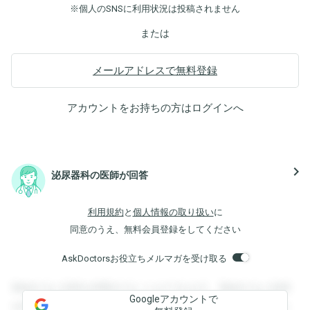
※個人のSNSに利用状況は投稿されません
または
メールアドレスで無料登録
アカウントをお持ちの方は
ログイン
へ
navigate_next
泌尿器科の医師が回答
利用規約
と
個人情報の取り扱い
に
同意のうえ、無料会員登録をしてください
AskDoctorsお役立ちメルマガを受け取る
登録すると回答を閲覧することができます。登録すると回答
Googleアカウントで
を閲覧することができます。登録すると回答を閲覧すること