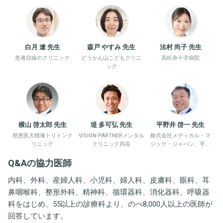
白月 遼 先生
森戸 やすみ 先生
法村 尚子 先生
患者目線のクリニック
どうかん山こどもクリニ
高松赤十字病院
ック
横山 啓太郎 先生
堤 多可弘 先生
平野井 啓一 先生
慈恵医大晴海トリトンク
VISION PARTNERメンタル
株式会社メディカル・マ
リニック
クリニック四谷
ジック・ジャパン、平野
井労働衛生コンサルタン
Q&Aの協力医師
ト事務所
内科、外科、産婦人科、小児科、婦人科、皮膚科、眼科、耳
鼻咽喉科、整形外科、精神科、循環器科、消化器科、呼吸器
科をはじめ、55以上の診療科より、のべ8,000人以上の医師が
回答しています。