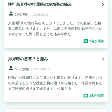
navigate_next
性行為直後や排尿時の左精巣の痛み
person
20代/男性
-
2026/02/01
人生3回目の性行為を久しぶりにしました。その直後、左精
巣に痛みがあります。また、以前に冬排尿時や勤務中ストレ
スがかかった際に同じような痛みが出た...
1名が回答
navigate_next
排尿時の悪寒？と痛み
person
50代/女性
-
2025/08/18
昨晩から排尿時に上半身に少し痛みが走ります。悪寒という
のか震えるような感覚が胸の辺りから始まり、排尿が終わる
まで膀胱の辺りまで続きます。心臓も少...
2名が回答