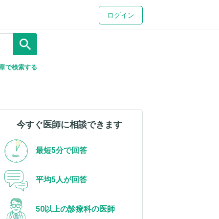
ログイン
search
章で検索する
今すぐ医師に相談できます
最短5分で回答
平均5人が回答
50以上の診療科の医師