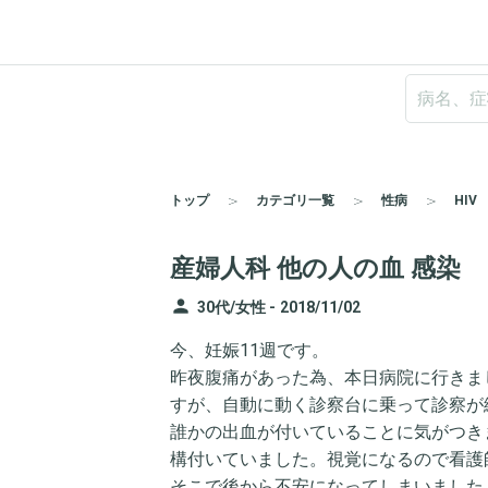
トップ
カテゴリ一覧
性病
HIV
産婦人科 他の人の血 感染
person
30代/女性 -
2018/11/02
今、妊娠11週です。
昨夜腹痛があった為、本日病院に行きま
すが、自動に動く診察台に乗って診察が
誰かの出血が付いていることに気がつき
構付いていました。視覚になるので看護
そこで後から不安になってしまいました