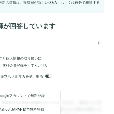
最新の情報は、投稿日が新しいQ＆A、もしくは
自分で相談する
師が回答しています
navigate_next
約
と
個人情報の取り扱い
に
、無料会員登録をしてください
orsお役立ちメルマガを受け取る
Googleアカウントで
無料登録
。登録すると回答を閲覧することができます。登録すると回
回答を閲覧することができます。登録すると回答を閲覧する
Yahoo! JAPAN ID
で無料登録