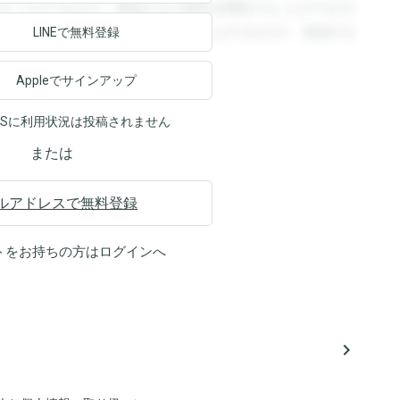
ることができます。登録すると回答を閲覧することができま
ます。登録すると回答を閲覧することができます。登録する
LINEで無料登録
Appleでサインアップ
NSに利用状況は投稿されません
または
ルアドレスで無料登録
トをお持ちの方は
ログイン
へ
navigate_next