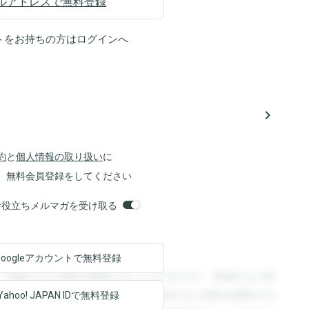
ルアドレスで無料登録
トをお持ちの方は
ログイン
へ
navigate_next
約
と
個人情報の取り扱い
に
、無料会員登録をしてください
orsお役立ちメルマガを受け取る
Googleアカウントで
無料登録
。登録すると回答を閲覧することができます。登録すると回
回答を閲覧することができます。登録すると回答を閲覧する
Yahoo! JAPAN ID
で無料登録