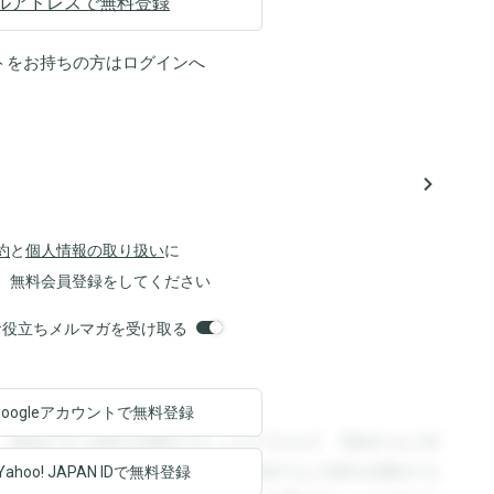
ルアドレスで無料登録
トをお持ちの方は
ログイン
へ
navigate_next
約
と
個人情報の取り扱い
に
、無料会員登録をしてください
orsお役立ちメルマガを受け取る
Googleアカウントで
無料登録
。登録すると回答を閲覧することができます。登録すると回
回答を閲覧することができます。登録すると回答を閲覧する
Yahoo! JAPAN ID
で無料登録