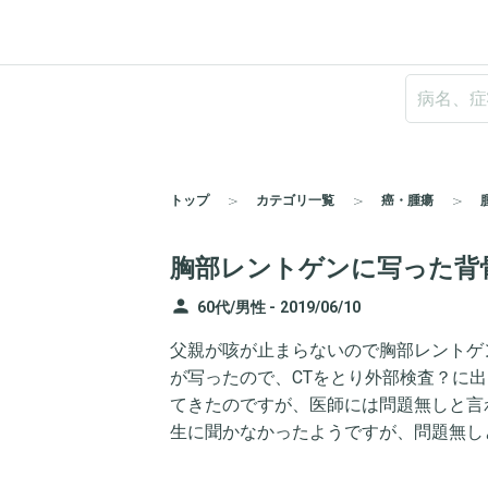
トップ
カテゴリ一覧
癌・腫瘍
胸部レントゲンに写った背
person
60代/男性 -
2019/06/10
父親が咳が止まらないので胸部レントゲ
が写ったので、CTをとり外部検査？に
てきたのですが、医師には問題無しと言
生に聞かなかったようですが、問題無し