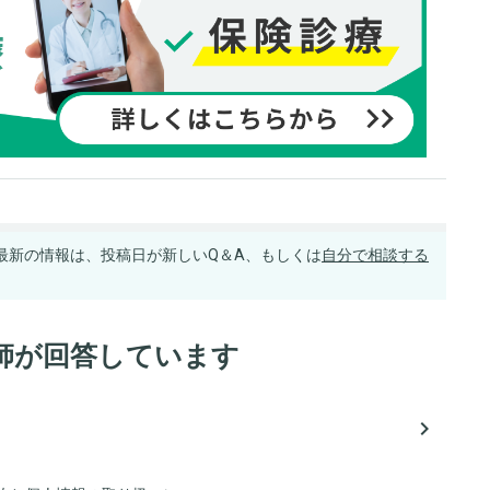
最新の情報は、投稿日が新しいQ＆A、もしくは
自分で相談する
師が回答しています
navigate_next