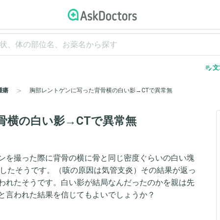
edit_note
文
腫瘍
胸部レントゲンに写った背骨横の白い影→CTで異常無
骨横の白い影→CTで異常無
ンを撮った際に背骨の横に骨と同じ密度ぐらいの白い塊
出したそうです。（咳の原因は気管支炎）その結果が返っ
われたそうです。白い影が結局なんだったのかを親は先
と言われた結果を信じてもよいでしょうか？