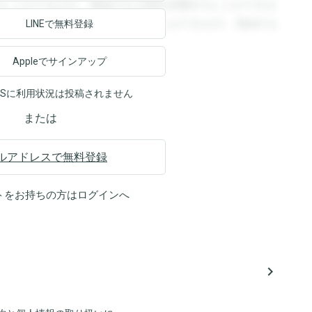
ることができます。登録すると回答を閲覧することができま
ます。登録すると回答を閲覧することができます。登録する
LINEで無料登録
Appleでサインアップ
NSに利用状況は投稿されません
または
ルアドレスで無料登録
トをお持ちの方は
ログイン
へ
navigate_next