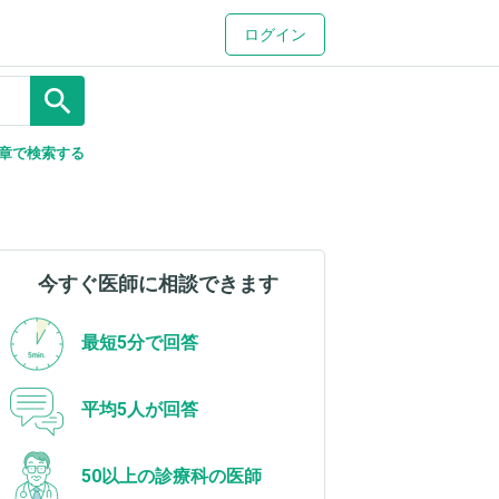
ログイン
search
章で検索する
今すぐ医師に相談できます
最短5分で回答
平均5人が回答
50以上の診療科の医師