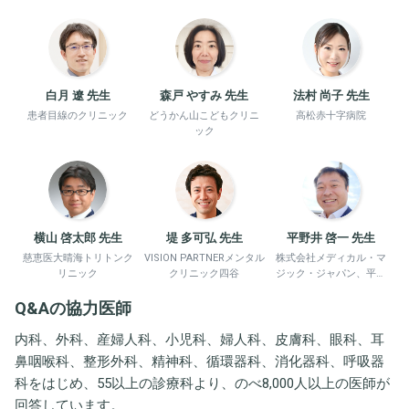
白月 遼 先生
森戸 やすみ 先生
法村 尚子 先生
患者目線のクリニック
どうかん山こどもクリニ
高松赤十字病院
ック
横山 啓太郎 先生
堤 多可弘 先生
平野井 啓一 先生
慈恵医大晴海トリトンク
VISION PARTNERメンタル
株式会社メディカル・マ
リニック
クリニック四谷
ジック・ジャパン、平野
井労働衛生コンサルタン
Q&Aの協力医師
ト事務所
内科、外科、産婦人科、小児科、婦人科、皮膚科、眼科、耳
鼻咽喉科、整形外科、精神科、循環器科、消化器科、呼吸器
科をはじめ、55以上の診療科より、のべ8,000人以上の医師が
回答しています。