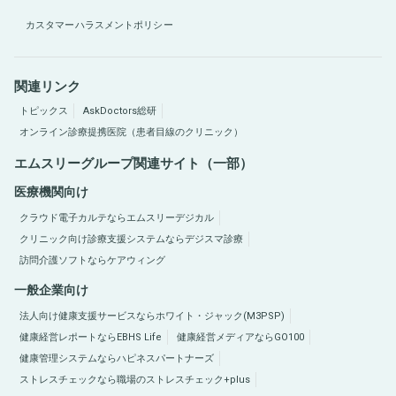
カスタマーハラスメントポリシー
関連リンク
トピックス
AskDoctors総研
オンライン診療提携医院（患者目線のクリニック）
エムスリーグループ関連サイト（一部）
医療機関向け
クラウド電子カルテならエムスリーデジカル
クリニック向け診療支援システムならデジスマ診療
訪問介護ソフトならケアウィング
一般企業向け
法人向け健康支援サービスならホワイト・ジャック(M3PSP)
健康経営レポートならEBHS Life
健康経営メディアならGO100
健康管理システムならハピネスパートナーズ
ストレスチェックなら職場のストレスチェック+plus