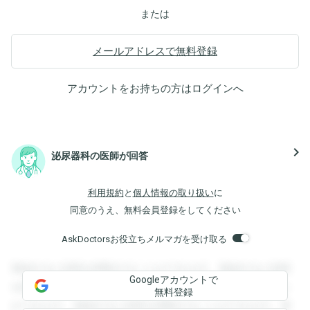
または
メールアドレスで無料登録
アカウントをお持ちの方は
ログイン
へ
navigate_next
泌尿器科の医師が回答
利用規約
と
個人情報の取り扱い
に
同意のうえ、無料会員登録をしてください
AskDoctorsお役立ちメルマガを受け取る
登録すると回答を閲覧することができます。登録すると回答
Googleアカウントで
を閲覧することができます。登録すると回答を閲覧すること
無料登録
ができます。登録すると回答を閲覧することができます。登