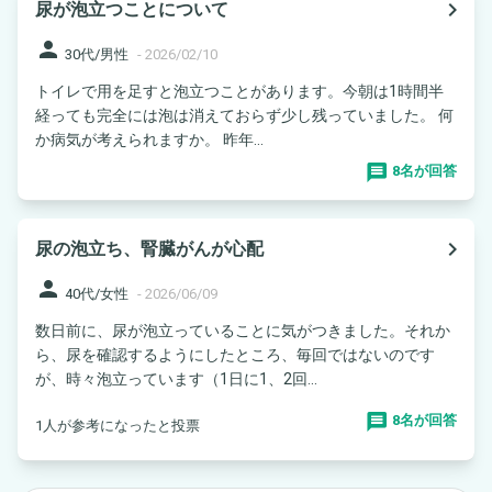
navigate_next
尿が泡立つことについて
person
30代/男性
-
2026/02/10
トイレで用を足すと泡立つことがあります。今朝は1時間半
経っても完全には泡は消えておらず少し残っていました。 何
か病気が考えられますか。 昨年...
8名が回答
navigate_next
尿の泡立ち、腎臓がんが心配
person
40代/女性
-
2026/06/09
数日前に、尿が泡立っていることに気がつきました。それか
ら、尿を確認するようにしたところ、毎回ではないのです
が、時々泡立っています（1日に1、2回...
8名が回答
1人が参考になったと投票