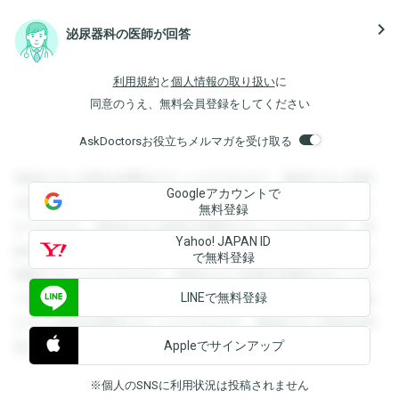
navigate_next
泌尿器科の医師が回答
利用規約
と
個人情報の取り扱い
に
同意のうえ、無料会員登録をしてください
AskDoctorsお役立ちメルマガを受け取る
登録すると回答を閲覧することができます。登録すると回答
Googleアカウントで
を閲覧することができます。登録すると回答を閲覧すること
無料登録
ができます。登録すると回答を閲覧することができます。登
Yahoo! JAPAN ID
録すると回答を閲覧することができます。登録すると回答を
で無料登録
閲覧することができます。登録すると回答を閲覧することが
LINEで無料登録
できます。登録すると回答を閲覧することができます。登録
すると回答を閲覧することができます。登録すると回答を閲
Appleでサインアップ
覧することができます。
※個人のSNSに利用状況は投稿されません