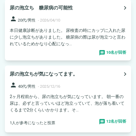
navigate_next
尿の泡立ち 糖尿病の可能性
person
20代/男性
-
2026/04/10
本日健康診断がありました。 尿検査の時にカップに入れた尿
に少し泡立ちがありました。 糖尿病の際は尿が泡立つと言わ
れているためかなり心配になっ...
10名が回答
navigate_next
尿の泡立ちが気になってます。
person
40代/男性
-
2025/12/16
2ヶ月程前から、尿の泡立ちが気になっています。 朝一番の
尿は、必ずと言っていいほど泡立っていて、泡が落ち着いて
くるまで2分くらいかかります。そ...
12名が回答
1人が参考になったと投票