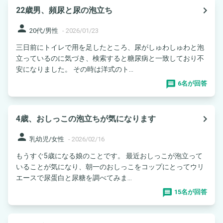
navigate_next
22歳男、頻尿と尿の泡立ち
person
20代/男性
-
2026/01/23
三日前にトイレで用を足したところ、尿がしゅわしゅわと泡
立っているのに気づき、検索すると糖尿病と一致しており不
安になりました。 その時は洋式のト...
6名が回答
navigate_next
4歳、おしっこの泡立ちが気になります
person
乳幼児/女性
-
2026/02/16
もうすぐ5歳になる娘のことです。 最近おしっこが泡立って
いることが気になり、朝一のおしっこをコップにとってウリ
エースで尿蛋白と尿糖を調べてみま...
15名が回答