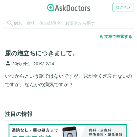
ログイン
search
edit_note
文章で検索する
尿の泡立ちにつきまして。
person
30代/男性 -
2019/12/14
いつからという訳ではないですが、尿が全く泡立たないの
ですが、なんかの病気ですか？
注目の情報