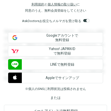
利用規約
と
個人情報の取り扱い
に
同意のうえ、無料会員登録をしてください
AskDoctorsお役立ちメルマガを受け取る
登録すると回答を閲覧することができます。登録すると回答
Googleアカウントで
を閲覧することができます。登録すると回答を閲覧すること
無料登録
ができます。登録すると回答を閲覧することができます。登
Yahoo! JAPAN ID
録すると回答を閲覧することができます。登録すると回答を
で無料登録
閲覧することができます。登録すると回答を閲覧することが
LINEで無料登録
できます。登録すると回答を閲覧することができます。登録
すると回答を閲覧することができます。登録すると回答を閲
Appleでサインアップ
覧することができます。
※個人のSNSに利用状況は投稿されません
または
メールアドレスで無料登録