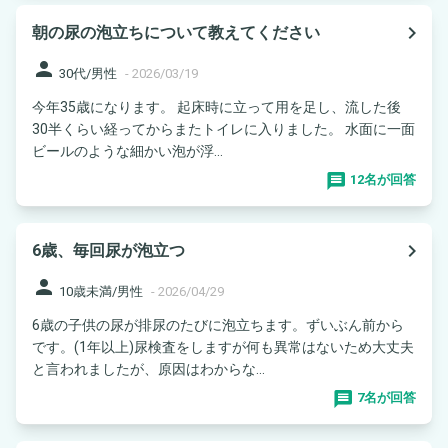
navigate_next
朝の尿の泡立ちについて教えてください
person
30代/男性
-
2026/03/19
今年35歳になります。 起床時に立って用を足し、流した後
30半くらい経ってからまたトイレに入りました。 水面に一面
ビールのような細かい泡が浮...
12名が回答
navigate_next
6歳、毎回尿が泡立つ
person
10歳未満/男性
-
2026/04/29
6歳の子供の尿が排尿のたびに泡立ちます。ずいぶん前から
です。(1年以上)尿検査をしますが何も異常はないため大丈夫
と言われましたが、原因はわからな...
7名が回答