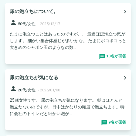
navigate_next
尿の泡立ちについて。
person
50代/女性
-
2025/12/17
たまに泡立つことはあったのですが、、 最近ほぼ泡立つ気が
します。 細かい集合体感じが多いかな。 たまにポコポコっと
大きめのシャボン玉のようなの数...
10名が回答
navigate_next
尿の泡立ちが気になる
person
20代/女性
-
2026/01/08
25歳女性です。 尿の泡立ちが気になります。 朝はほとんど
泡立たないのですが、日中はかなりの頻度で泡立ちます。特
に会社のトイレだと細かい泡が...
9名が回答