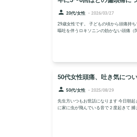
年に5〜6回ほどの偏頭痛に
person
-
20代/女性
2026/03/27
29歳女性です。 子どもの頃から頭痛持
嘔吐を伴うロキソニンの効かない頭痛（閃輝
50代女性頭痛、吐き気につ
person
-
50代/女性
2025/08/29
先生方いつもお世話になります 今日朝起
に家に虫が飛んでいる音で２度起きて 捕まえ