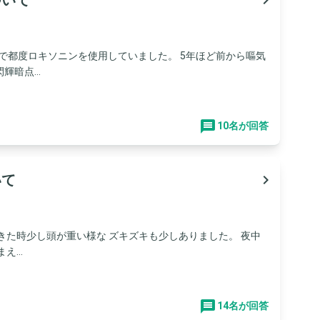
ついて
navigate_next
ちで都度ロキソニンを使用していました。 5年ほど前から嘔気
暗点...
10名が回答
いて
navigate_next
きた時少し頭が重い様な ズキズキも少しありました。 夜中
...
14名が回答