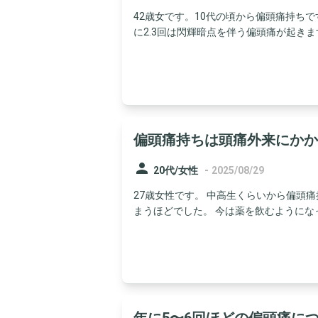
42歳女です。10代の頃から偏頭痛持ち
に2.3回は閃輝暗点を伴う偏頭痛が起きます
偏頭痛持ちは頭痛外来にかか
person
-
20代/女性
2025/08/29
27歳女性です。 中高生くらいから偏頭
まうほどでした。 今は薬を飲むようになった