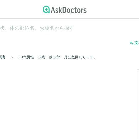
edit_note
文
頭痛
30代男性 頭痛 前頭部 月に数回なります。