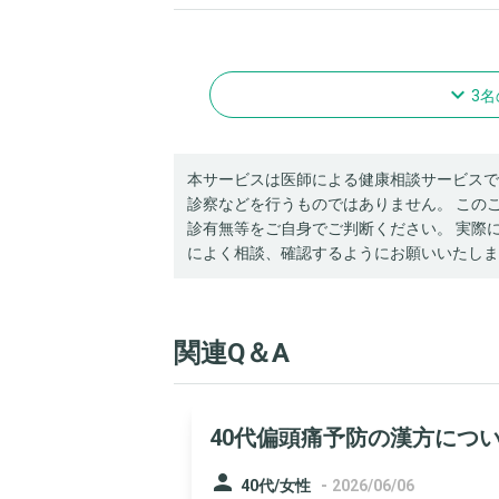
navigate_next
3
本サービスは医師による健康相談サービスで
診察などを行うものではありません。 この
診有無等をご自身でご判断ください。 実際
によく相談、確認するようにお願いいたしま
関連Q＆A
40代偏頭痛予防の漢方につ
person
-
40代/女性
2026/06/06