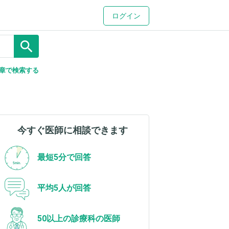
ログイン
search
章で検索する
今すぐ医師に相談できます
最短5分で回答
平均5人が回答
50以上の診療科の医師