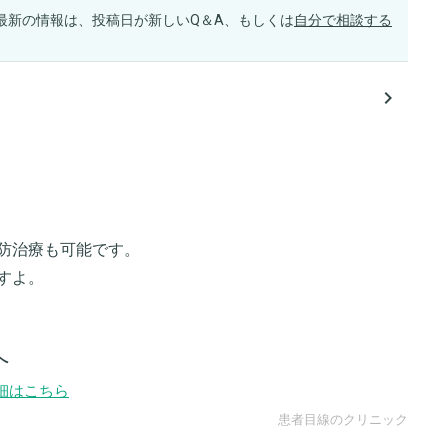
最新の情報は、投稿日が新しいQ＆A、もしくは
自分で相談する
navigate_next
防治療も可能です。
すよ。
へ
細はこちら
患者目線のクリニック