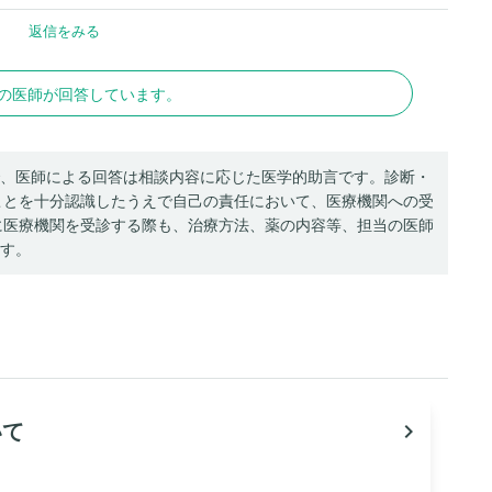
名の医師が回答しています。
、医師による回答は相談内容に応じた医学的助言です。診断・
ことを十分認識したうえで自己の責任において、医療機関への受
に医療機関を受診する際も、治療方法、薬の内容等、担当の医師
す。
いて
navigate_next