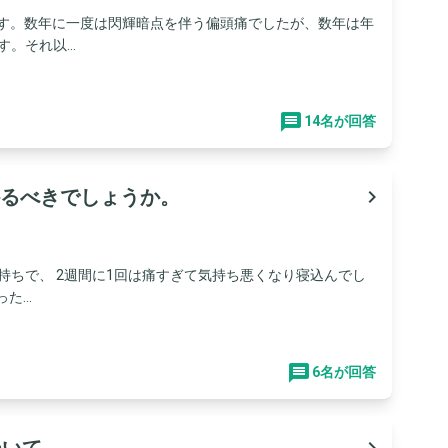
です。数年に一度は閃輝暗点を伴う偏頭痛でしたが、数年は年
。それ以...
14名が回答
るべきでしょうか。
navigate_next
痛持ちで、 2週間に1回は痛すぎて気持ち悪くなり寝込んでし
...
6名が回答