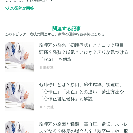
5人の医師が回答
関連する記事
このトピック・症状に関連する、実際の医師相談事例はこちら
脳梗塞の前兆（初期症状）とチェック項目
頭痛？発熱？眠気？いびき？周りが気づける
「FAST」も解説
脳梗塞
心肺停止とは？原因、蘇生確率、後遺症、
「心停止」「死亡」との違い 蘇生方法や
「心停止後症候群」も解説
その他
脳梗塞の原因と種類 高血圧、遺伝、ストレ
スでなる？軽度の場合も？「脳卒中」や「脳