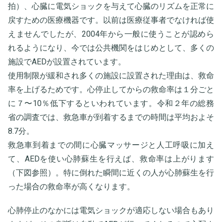
拍）、心臓に電気ショックを与えて心臓のリズムを正常に
戻すための医療機器です。以前は医療従事者でなければ使
えませんでしたが、2004年から一般に使うことが認めら
れるようになり、今では公共機関をはじめとして、多くの
施設でAEDが設置されています。
使用制限が緩和され多くの施設に設置された理由は、救命
率を上げるためです。心停止してからの救命率は１分ごと
に７〜10％低下するといわれています。令和２年の総務
省の調査では、救急車が到着するまでの時間は平均およそ
8.7分。
救急車到着までの間に心臓マッサージと人工呼吸に加え
て、AEDを使い心肺蘇生を行えば、救命率は上がります
（下図参照）。特に倒れた瞬間に近くの人が心肺蘇生を行
った場合の救命率が高くなります。
心肺停止のなかには電気ショックが適応しない場合もあり