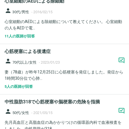
心室細動のAEDによる除細動
person
30代/男性
-
2016/02/15
心室細動のAEDによる除細動について教えてください。 心室細動
の人をAEDで電...
11人の医師が回答
心筋梗塞による後遺症
person
70代以上/女性
-
2023/01/23
妻（78歳）が昨年12月25日に心筋梗塞を発症しました。発症から
1時間30分位で心肺...
5人の医師が回答
中性脂肪318で心筋梗塞や脳梗塞の危険を指摘
person
50代/女性
-
2021/05/15
先月高血圧と高脂血症の為かかりつけの循環器内科で血液検査を
しました。中性脂肪が318...