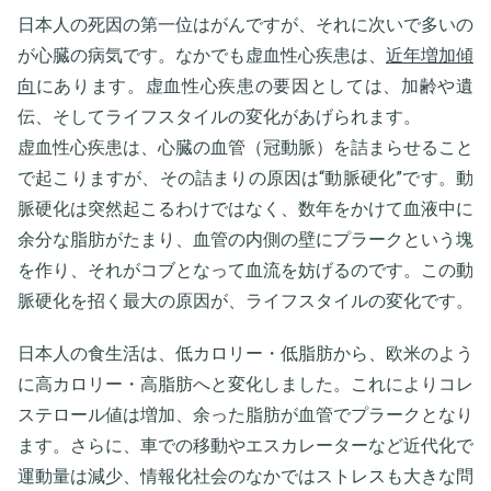
日本人の死因の第一位はがんですが、それに次いで多いの
が心臓の病気です。なかでも虚血性心疾患は、
近年増加傾
向
にあります。虚血性心疾患の要因としては、加齢や遺
伝、そしてライフスタイルの変化があげられます。
虚血性心疾患は、心臓の血管（冠動脈）を詰まらせること
で起こりますが、その詰まりの原因は“動脈硬化”です。動
脈硬化は突然起こるわけではなく、数年をかけて血液中に
余分な脂肪がたまり、血管の内側の壁にプラークという塊
を作り、それがコブとなって血流を妨げるのです。この動
脈硬化を招く最大の原因が、ライフスタイルの変化です。
日本人の食生活は、低カロリー・低脂肪から、欧米のよう
に高カロリー・高脂肪へと変化しました。これによりコレ
ステロール値は増加、余った脂肪が血管でプラークとなり
ます。さらに、車での移動やエスカレーターなど近代化で
運動量は減少、情報化社会のなかではストレスも大きな問