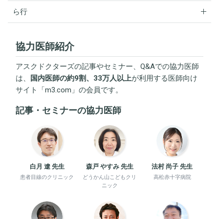
ら行
協力医師紹介
アスクドクターズの記事やセミナー、Q&Aでの協力医師
は、
国内医師の約9割、33万人以上
が利用する医師向け
サイト「
m3.com
」の会員です。
記事・セミナーの協力医師
白月 遼 先生
森戸 やすみ 先生
法村 尚子 先生
患者目線のクリニック
どうかん山こどもクリ
高松赤十字病院
ニック