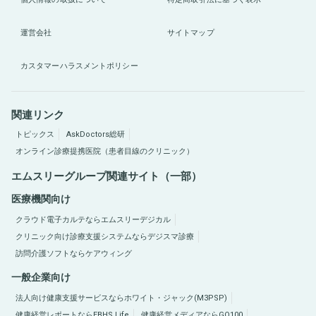
運営会社
サイトマップ
カスタマーハラスメントポリシー
関連リンク
トピックス
AskDoctors総研
オンライン診療提携医院（患者目線のクリニック）
エムスリーグループ関連サイト（一部）
医療機関向け
クラウド電子カルテならエムスリーデジカル
クリニック向け診療支援システムならデジスマ診療
訪問介護ソフトならケアウィング
一般企業向け
法人向け健康支援サービスならホワイト・ジャック(M3PSP)
健康経営レポートならEBHS Life
健康経営メディアならGO100