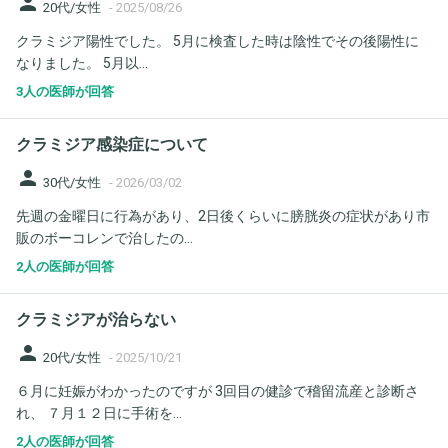
person
20代/女性
-
2025/08/26
クラミジア陽性でした。 5月に検査した時は陰性でその後陽性に
なりました。 5月以...
3人の医師が回答
クラミジア感染症について
person
30代/女性
-
2026/03/02
先週の金曜日に行為があり、2日後くらいに膀胱炎の症状があり市
販のボーコレンで治したの...
2人の医師が回答
クラミジアが治らない
person
20代/女性
-
2025/10/21
６月に妊娠がわかったのですが 3回目の健診で稽留流産と診断さ
れ、 ７月１２日に手術を...
2人の医師が回答