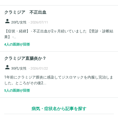
クラミジア 不正出血
person
20代/女性
-
2026/07/11
【症状・経緯】 - 不正出血が2ヶ月続いていました 【受診・診断結
果】 -...
4人の医師が回答
クラミジア直腸炎か？
person
30代/女性
-
2026/01/22
1年前にクラミジア膣炎に感染してジスロマックを内服し完治しま
した。ところがその後2....
5人の医師が回答
病気・症状名から記事を探す