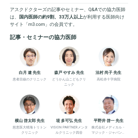
アスクドクターズの記事やセミナー、Q&Aでの協力医師
は、
国内医師の約9割、33万人以上
が利用する医師向け
サイト「
m3.com
」の会員です。
記事・セミナーの協力医師
白月 遼 先生
森戸 やすみ 先生
法村 尚子 先生
患者目線のクリニック
どうかん山こどもクリ
高松赤十字病院
ニック
横山 啓太郎 先生
堤 多可弘 先生
平野井 啓一 先生
慈恵医大晴海トリトン
VISION PARTNERメンタ
株式会社メディカル・
クリニック
ルクリニック四谷
マジック・ジャパン、
平野井労働衛生コンサ