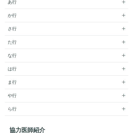
あ行
か行
さ行
た行
な行
は行
ま行
や行
ら行
協力医師紹介