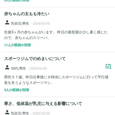
3人の医師が回答
赤ちゃんの太もも冷たい
person
乳幼児/男性
-
2026/03/05
生後3ヶ月の赤ちゃんがいます。 昨日の夜部屋が少し暑く感じた
ので、赤ちゃんのスリーパ...
11人の医師が回答
スポーツジムでのめまいについて
person
50代/男性
-
2026/02/03
男性５７歳。昨日仕事後に９時頃にスポーツジムに行って平行感
覚を失うようなスポーツマシ...
9人の医師が回答
寒さ、低体温が乳児に与える影響について
person
乳幼児/男性
-
2026/02/03