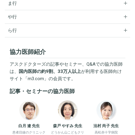
ま行
や行
ら行
協力医師紹介
アスクドクターズの記事やセミナー、Q&Aでの協力医師
は、
国内医師の約9割、33万人以上
が利用する医師向け
サイト「
m3.com
」の会員です。
記事・セミナーの協力医師
白月 遼 先生
森戸 やすみ 先生
法村 尚子 先生
患者目線のクリニック
どうかん山こどもクリ
高松赤十字病院