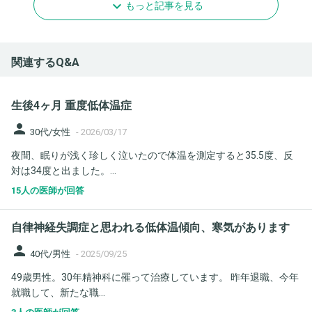
もっと記事を見る
関連するQ&A
生後4ヶ月 重度低体温症
person
30代/女性
-
2026/03/17
夜間、眠りが浅く珍しく泣いたので体温を測定すると35.5度、反
対は34度と出ました。...
15人の医師が回答
自律神経失調症と思われる低体温傾向、寒気があります
person
40代/男性
-
2025/09/25
49歳男性。30年精神科に罹って治療しています。 昨年退職、今年
就職して、新たな職...