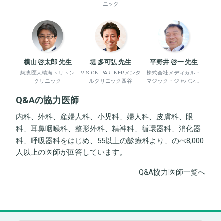
ニック
横山 啓太郎 先生
堤 多可弘 先生
平野井 啓一 先生
慈恵医大晴海トリトン
VISION PARTNERメンタ
株式会社メディカル・
クリニック
ルクリニック四谷
マジック・ジャパン、
平野井労働衛生コンサ
Q&Aの協力医師
ルタント事務所
内科、外科、産婦人科、小児科、婦人科、皮膚科、眼
科、耳鼻咽喉科、整形外科、精神科、循環器科、消化器
科、呼吸器科をはじめ、55以上の診療科より、のべ8,000
人以上の医師が回答しています。
Q&A協力医師一覧へ