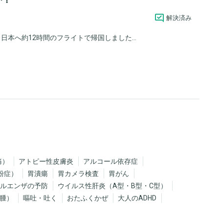
解決済み
日本へ約12時間のフライトで帰国しました...
痛）
アトピー性皮膚炎
アルコール依存症
粉症）
胃潰瘍
胃カメラ検査
胃がん
ルエンザの予防
ウイルス性肝炎（A型・B型・C型）
浮腫）
嘔吐・吐く
おたふくかぜ
大人のADHD