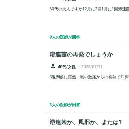
60代の大人ですが12月に2回1月に1回溶連
9人の医師が回答
溶連菌の再発でしょうか
person
-
40代/女性
2026/07/11
3週間前に突然、喉の激痛からの発熱で耳鼻科
3人の医師が回答
溶連菌か、風邪か、または?