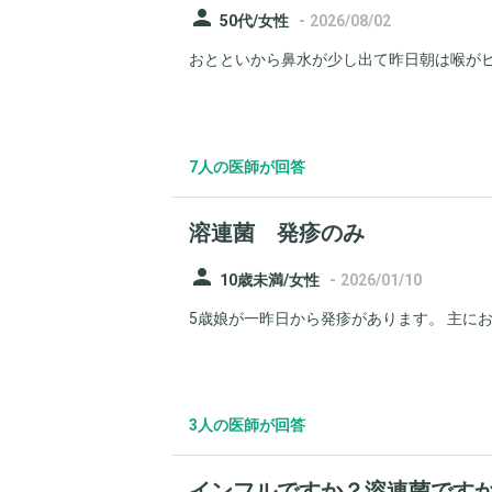
person
-
50代/女性
2026/08/02
おとといから鼻水が少し出て昨日朝は喉がヒ
7人の医師が回答
溶連菌 発疹のみ
person
-
10歳未満/女性
2026/01/10
5歳娘が一昨日から発疹があります。 主にお腹
3人の医師が回答
インフルですか？溶連菌です