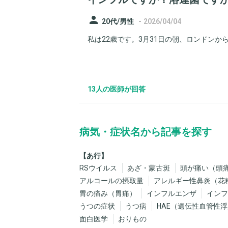
person
-
20代/男性
2026/04/04
私は22歳です。3月31日の朝、ロンドンから
13人の医師が回答
病気・症状名から記事を探す
あ行
RSウイルス
あざ・蒙古斑
頭が痛い（頭
アルコールの摂取量
アレルギー性鼻炎（花
胃の痛み（胃痛）
インフルエンザ
インフ
うつの症状
うつ病
HAE（遺伝性血管性
面白医学
おりもの