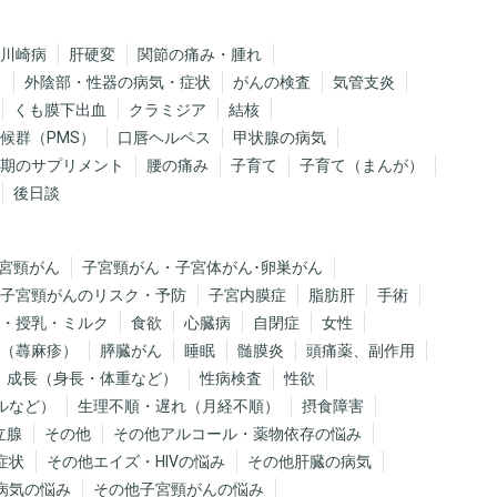
川崎病
肝硬変
関節の痛み・腫れ
）
外陰部・性器の病気・症状
がんの検査
気管支炎
くも膜下出血
クラミジア
結核
候群（PMS）
口唇ヘルペス
甲状腺の病気
期のサプリメント
腰の痛み
子育て
子育て（まんが）
後日談
宮頸がん
子宮頸がん・子宮体がん･卵巣がん
子宮頸がんのリスク・予防
子宮内膜症
脂肪肝
手術
・授乳・ミルク
食欲
心臓病
自閉症
女性
（蕁麻疹）
膵臓がん
睡眠
髄膜炎
頭痛薬、副作用
成長（身長・体重など）
性病検査
性欲
ルなど）
生理不順・遅れ（月経不順）
摂食障害
立腺
その他
その他アルコール・薬物依存の悩み
症状
その他エイズ・HIVの悩み
その他肝臓の病気
病気の悩み
その他子宮頸がんの悩み