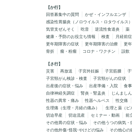
か行
回答募集中の質問
かぜ・インフルエンザ
感染性胃腸炎（ノロウイルス・ロタウイルス
気管支ぜんそく
吃音
逆流性食道炎
薬
健康・予防のお役立ち情報
検査
月経前症
更年期障害の症状
更年期障害の治療
更年
骨折
瘤・粉瘤
コロナ・ワクチン
誤飲
さ行
災害
再放送
子宮外妊娠
子宮筋腫
子
子宮頸がん検診・検査
子宮頸がんの症状
出産後の症状・悩み
出産準備・入院
食事
自律神経失調症
腎炎・腎盂炎
じんましん
性器の異常・痛み
性器ヘルペス
性交痛
生理痛（生理・月経の痛み）
生理と薬（ピ
切迫早産
切迫流産
セミナー・動画
前
その他胃の症状・悩み
その他うつの病気・
その他外傷･怪我･やけどの悩み
その他心の