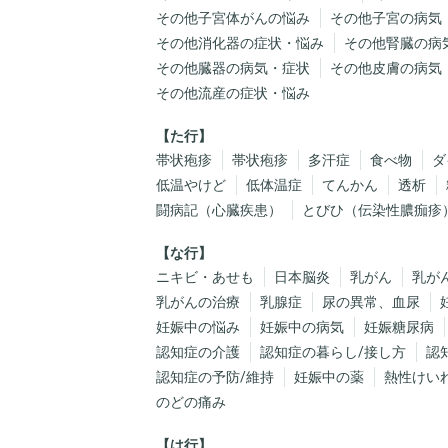
その他子宮体がんの悩み
その他子宮の病気
その他消化器の症状・悩み
その他腎臓の病
その他臓器の病気・症状
その他皮膚の病気
その他流産の症状・悩み
た行
帯状疱疹
帯状疱疹
多汗症
食べ物
ダ
低温やけど
低体温症
てんかん
透析
闘病記（心臓疾患）
とびひ（伝染性膿痂疹
な行
ニキビ・あせも
日本脳炎
乳がん
乳が
乳がんの治療
乳腺症
尿の異常、血尿
妊娠中の悩み
妊娠中の病気
妊娠糖尿病
認知症の介護
認知症の暮らし/接し方
認
認知症の予防/維持
妊娠中の薬
熱性けい
のどの痛み
は行