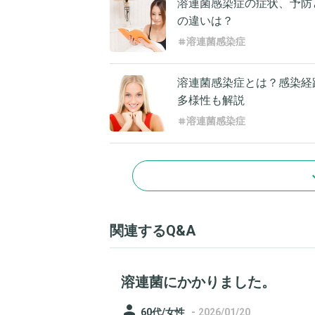
溶連菌感染症の症状、予防
の違いは？
溶連菌感染症
溶連菌感染症とは？感染経
多様性も解説
溶連菌感染症
関連するQ&A
溶連菌にかかりました。
person
-
60代/女性
2026/01/20