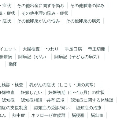
・症状
その他出産に関する悩み
その他腫瘍の悩み
気・症状
その他生理の悩み・症状
・症状
その他卵巣がんの悩み
その他卵巣の病気
イエット
大腸検査
つわり
手足口病
帝王切開
糖尿病
闘病記（がん）
闘病記（子どもの病気）
）
動悸
ん検診・検査
乳がんの症状（しこり・胸の異常）
妊娠検査
妊娠したい
妊娠初期（1～4カ月）の症状
認知症
認知症相談・共有 広場
認知症に関する体験談
知症の支援制度
認知症の受診/疑い
認知症の治療
れん
熱中症
ネフローゼ症候群
脳梗塞
脳出血