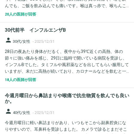
んでも、ご飯を飲み込んでも痛いです。喉は真っ赤で、喉ちんこ
が腫れてるような感じがします。 年末は、どこも病院はやってい
20人の医師が回答
なく、急患病で、病院に行くべきか、このまま、カロナールを飲
んで、様子をみるか、どうしたらいいか迷ってきます。また、熱
30代前半 インフルエンザB
は出るのでしょうか？
person
30代/女性
-
2025/12/31
28日の夜あたり身体がだるく、夜中から39℃近くの高熱、体の
節々に強い痛みを感じ、29日に臨時で開いている病院を受診し、
インフルBでした。タミフルや風邪薬などを出してもらい服用して
いますが、未だに高熱が続いており、カロナールなどを飲むと一
瞬下がりますが、その後寒気を感じ、再び高熱になります。食欲
18人の医師が回答
もなく、それに加えて昨日からは下痢症状も出始めました。咳鼻
水もあり、咳もかなり強く出始めいてきついです。あと毎度では
今週月曜日から鼻詰まりや喉痛で抗生物質を飲んでも良い
ないですが、カロナールがきれて高熱状態になると息苦しさも感
か。
じるときがあります。この症状が続く場合は再受診した方が良い
person
のでしょうか？
40代/女性
-
2025/12/31
今週月曜日に軽い鼻詰まりがあり、いつもそこから副鼻腔炎にな
りやすいので、耳鼻科を受診しました。 カメラで診るとまだそこ