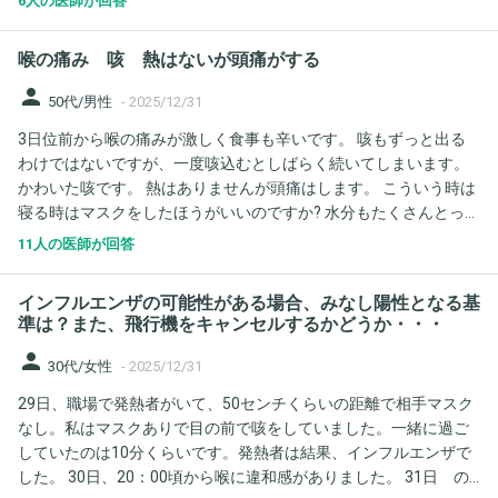
6人の医師が回答
日 朝38.9 自宅のアセトアミノフェン市販薬を飲む 休日診療の医者
へ。 コロナ、インフル検査 陰性 ここでは動き鈍くベットに寝か
喉の痛み 咳 熱はないが頭痛がする
せてもらう 19時39.6度 血圧101-70 平常です
person
50代/男性
-
2025/12/31
3日位前から喉の痛みが激しく食事も辛いです。 咳もずっと出る
わけではないですが、一度咳込むとしばらく続いてしまいます。
かわいた咳です。 熱はありませんが頭痛はします。 こういう時は
寝る時はマスクをしたほうがいいのですか? 水分もたくさんとった
ほうがいいのですか?
11人の医師が回答
インフルエンザの可能性がある場合、みなし陽性となる基
準は？また、飛行機をキャンセルするかどうか・・・
person
30代/女性
-
2025/12/31
29日、職場で発熱者がいて、50センチくらいの距離で相手マスク
なし。私はマスクありで目の前で咳をしていました。一緒に過ご
していたのは10分くらいです。発熱者は結果、インフルエンザで
した。 30日、20：00頃から喉に違和感がありました。 31日 の