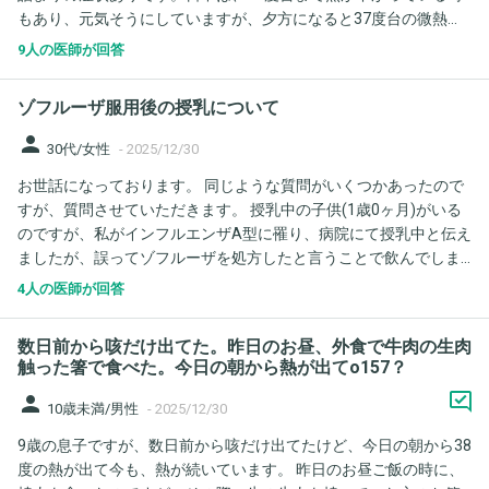
もあり、元気そうにしていますが、夕方になると37度台の微熱に
い咳と、 飲み込む時、喉が焼けるような痛みがあります。 薬は明
なります。 昨日、就寝中に激しい咳で嗚咽。そのまま吐いてしま
日までなのですが、効いてると思っていいでしょうか。 強く咳を
9人の医師が回答
いました。嘔吐後何事もなかったかのように寝ていました。そし
してしまうので、喉の痛みに(時々声帯あたり)頑張って耐えてる状
て本日も就寝しだして、30分ぐらい経った時に、激しい咳で嘔
態で、 再診するにしても年末年始で休診なので、喉の痛みで市の
ゾフルーザ服用後の授乳について
吐。同じく寝ています。吐いた後、少しでも水分を摂らせようと
休日診療の病院に行こうかと思っていますが、今のところ平熱な
しますが、首を横にふり、そのまま眠ってしまいます。 ２日連続
ので、喉の痛みに耐えて、ちゃんと飲み切って様子見で良いでし
person
30代/女性
-
2025/12/30
で寝ながらの嘔吐。さすがに心配です。再度小児科への受診をし
ょうか。 声は枯れて家族が聞き取れないほど言葉も出しにくい状
お世話になっております。 同じような質問がいくつかあったので
た方が良いでしょうか、、。
態です。
すが、質問させていただきます。 授乳中の子供(1歳0ヶ月)がいる
のですが、私がインフルエンザA型に罹り、病院にて授乳中と伝え
ましたが、誤ってゾフルーザを処方したと言うことで飲んでしま
いました。 授乳中の子供もインフルエンザA型でタミフルを服用
4人の医師が回答
中なのですが、授乳は暫く辞めた方が良いのでしょうか。 ネット
で調べる限り、ゾフルーザは5日間は授乳を中止することと出てき
数日前から咳だけ出てた。昨日のお昼、外食で牛肉の生肉
ます。 哺乳瓶から粉ミルクを飲まず、困っています。 また、子供
触った箸で食べた。今日の朝から熱が出てo157？
がタミフルを服用中で、ゾフルーザ後の授乳においてタミフルを
person
服用している子供に与えて良いのかも心配しています。 ご回答よ
10歳未満/男性
-
2025/12/30
ろしくお願いいたします。
9歳の息子ですが、数日前から咳だけ出てたけど、今日の朝から38
度の熱が出て今も、熱が続いています。 昨日のお昼ご飯の時に、