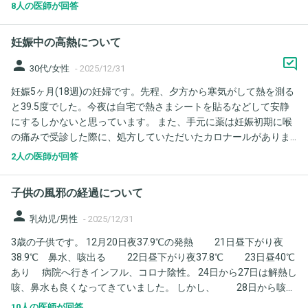
症状ほぼ無し。 心配性です。 健康診断、来年何を受けるべきか？
か、重症化しているのではないかと不安です。 頑固な性格なので
8人の医師が回答
相談乗ってくださいませ。 来年3月に胃カメラ(年に1度、ピロリ菌
経口補水液は不味いから飲まない、県外の病院までは行かない等
除菌後の検査)予定。 2024年10月大腸カメラ(問題無し) 2024年12
駄々を捏ねて困り果てています。 高齢者がインフルエンザになっ
妊娠中の高熱について
月腹部造影剤CT(問題無し、尿管狭窄のみ指摘あり。) 2025年は、
た場合一番悪化しやすいのは罹患してどれくらい経ってからでし
2月に胃カメラ、１週間24時間ホルター心電図検査(問題無し、Ｂ
person
ょうか？ このまま入院じゃなく自宅で療養でいいのでしょうか。
30代/女性
-
2025/12/31
ＮＰ安定している) 6月子宮頸がん検診(問題無し) 7月乳がん検診
具合い悪いですが、車の運転はなんとかできるようです。
妊娠5ヶ月(18週)の妊婦です。先程、夕方から寒気がして熱を測る
(エコー、問題無し) 腎盂形成の手術するために、レントゲンや血
と39.5度でした。今夜は自宅で熱さまシートを貼るなどして安静
液検査をたくさんしましたが悪いものなし。 頭のMRIは5年前に異
にするしかないと思っています。 また、手元に薬は妊娠初期に喉
常なし。 心エコーは、2年前問題無し。 2026年はどんな検査を受
の痛みで受診した際に、処方していただいたカロナールがありま
けたらいいですか？ よろしくお願いします。
す。相談は3点です。 1.年末年始なので通常の医院はやっておら
2人の医師が回答
ず、明日救急当番医にでもかかるべきでしょうか？ 2.解熱の効果
もあると見たのですが、手元にあるカロナールを飲んでも問題な
子供の風邪の経過について
いでしょうか？ 3.その他、効果的な解熱方法について 高熱は胎児
に影響があるというネットの情報をみて、一刻も早く下げた方が
person
乳幼児/男性
-
2025/12/31
良いのではと不安です。 年末のお休みのところ申し訳ございませ
3歳の子供です。 12月20日夜37.9℃の発熱 21日昼下がり夜
んがよろしくお願いします。
38.9℃ 鼻水、咳出る 22日昼下がり夜37.8℃ 23日昼40℃
あり 病院へ行きインフル、コロナ陰性。 24日から27日は解熱し
咳、鼻水も良くなってきていました。 しかし、 28日から咳が
ひどくなり、鼻水もまた出たし、透明な鼻水が出だしました。
10人の医師が回答