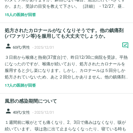
か。また、受診の目安を教えて下さい。 ［詳細］ ・12/27、昼過
ぎ発熱38.5℃ ・12/28、39.5℃ 朝イチ受診。インフルAでタミフ
15人の医師が回答
ル服用。 ・12/29、朝は微熱、夕方には平熱に戻る ・12/30、朝
は平熱、食欲あり。元気に過ごすが夜には38℃に上がる。 ・
処方されたカロナールがなくなりそうです。他の鎮痛剤
12/31、38.5℃、食欲無し。水分、取れている。
(バファリン等)を服用しても大丈夫でしょうか。
person
60代/男性
-
2025/12/31
３日前から喉痛と熱発(37度台)で、昨日12/30に病院を受診。平熱
になったのですが、喉痛が続いており、処方されたカロナールを
服用すると少し楽になります。しかし、カロナールは５回分しか
処方されていないため、あと２回分しかありません。他の鎮痛剤
(バファリン等)を服用しても大丈夫でしょうか。
17人の医師が回答
風邪の感染期間について
person
40代/女性
-
2025/12/31
１週間前に喉がとても痛くなり、2、3日で痛みはなくなり、咳が
続いています。 咳は急に出て止まらなくなったり、寝ている時も