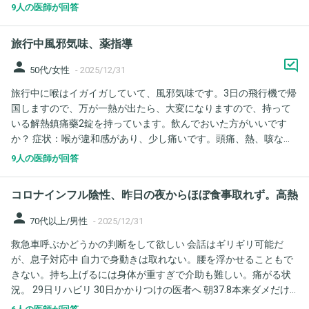
た。 私としては、生後9ヶ月の子供もいますし、中止が安心なの
9人の医師が回答
ですが、夫は予定通り食事をしたいようです。 コロナも5類にな
り、濃厚接触者の定義も無いと思うのですが、心配しすぎでしょ
旅行中風邪気味、薬指導
うか。 やはり、リスクは高いですよね？
person
50代/女性
-
2025/12/31
旅行中に喉はイガイガしていて、風邪気味です。3日の飛行機で帰
国しますので、万が一熱が出たら、大変になりますので、持って
いる解熱鎮痛藥2錠を持っています。飲んでおいた方がいいです
か？ 症状：喉が違和感があり、少し痛いです。頭痛、熱、咳など
もありません。 持っている薬：日本市販の風邪薬ではなく、アセ
9人の医師が回答
トアミノフェン成分がある解熱鎮痛藥 2 錠 健康状態：服用中の薬
はありません。軽中度弁膜症、腎機能eGRF 63
コロナインフル陰性、昨日の夜からほぼ食事取れず。高熱
person
70代以上/男性
-
2025/12/31
救急車呼ぶかどうかの判断をして欲しい 会話はギリギリ可能だ
が、息子対応中 自力で身動きは取れない。腰を浮かせることもで
きない。持ち上げるには身体が重すぎで介助も難しい。痛がる状
況。 29日リハビリ 30日かかりつけの医者へ 朝37.8本来ダメだけ
ど、行く。 戻り次第、疲労で食事ほぼ取らず就寝。 寝る前37.8 31