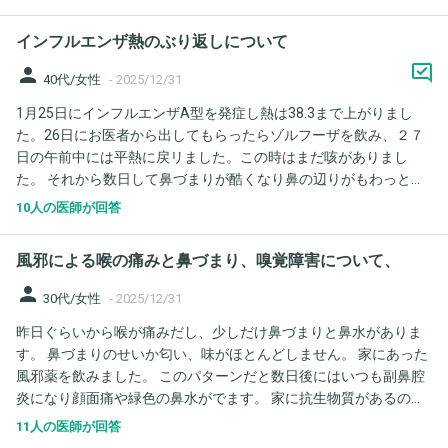
いて聞きたいです！ 処方された薬がカルボシステインドライシロ
ップ、トランサミン酸です！ 市販の解熱剤は併用可能でしょう
インフルエンザ熱のぶり返しについて
か？
person
40代/女性
-
2025/12/31
1月25日にインフルエンザA型を発症し熱は38.3まで上がりまし
た。26日にお医者から出してもらったらゾルフーザを飲み、２７
日の午前中には平熱に戻リました。この時はまだ咳がありまし
た。 それから数日して鼻づまりが酷くなり鼻の辺りがもわっとす
る症状が出て今日31日の夕方から37.5今も熱が上がり続けていて
10人の医師が回答
そろそろ38度です。咳はあまりないです。インフルエンザが再燃
したのか、それか2次的な細菌感染でしょうか。 明日このまま熱
風邪による喉の痛みと鼻づまり、嗅覚障害について、
が下がらなければ休日当番医受診した方がよいでしょうか。
person
30代/女性
-
2025/12/31
昨日ぐらいから喉が痛みだし、少しだけ鼻づまりと鼻水がありま
す。 鼻づまりのせいか匂い、味がほとんどしません。 家にあった
風邪薬を飲みました。 このパターンだと数日後にはいつも副鼻腔
炎になり顔面痛や緑色の鼻水がでます。 家に抗生物質があるので
すが まだ飲むのはやめておいたほうが いいでしょうか？ 今は喉の
11人の医師が回答
痛みが結構苦痛です。