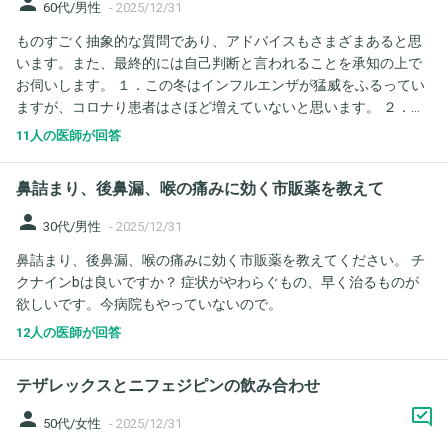
person
60代/男性
-
2025/12/31
る感じはありません。 おそらく、口腔内と唇に出血があるんだと
ものすごく抽象的な質問であり、アドバイスもさまざまあると思
思います。 ゾフルーザの副作用として、出血が見られる事あると
います。また、最終的には自己判断と言われることを承知の上で
説明を受け、出血が見られた場合は医療機関を受診するようにと
お伺いします。 １．この冬はインフルエンザが猛威をふるってい
言われましたが、年末年始のためどうしたらいいものか悩んでお
ますが、コロナり患者はさほど増えていないと思います。 ２．当
ります。 ご教示いただけると助かります。 念のため、現在の症状
方60代、父母が80代後半です。これまで当方5回、父母は回数不
記載いたします。 現在の症状は37.2度 咳と鼻水と、軽度の出血の
11人の医師が回答
詳ですが、一度も欠かさず接種しています。 ３．先日、テレビで
可能性 よろしくお願いいたきます。
女性看護師の方、コロナワクチンの後遺症で悩んでおられる様子
鼻詰まり、後鼻漏、喉の痛みに効く市販薬を教えて
が報道されていました。この方は4回目の接種まで何ら問題なく、
5回目で酷い後遺症が出た、と言うものでした。 ４．この報道が
person
30代/男性
-
2025/12/31
でるまでは、当方、父母も接種予定でしたが、コロナり患者が減
鼻詰まり、後鼻漏、喉の痛みに効く市販薬を教えてください。 チ
っていること、複数回接種後に酷い後遺症が出るケースがあるこ
クナインbは良いですか？ 症状がやわらぐもの、早く治るものが
とを知ったことから、現在、接種を逡巡しています。 先生方が身
欲しいです。今病院もやっていないので。
近な方から係る相談を受けたとしたら、どのようなアドバイスを
されますでしょうか？よろしくお願いします。
12人の医師が回答
テザレックスとニフェジピンの飲み合わせ
person
50代/女性
-
2025/12/31