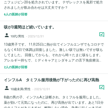
ニフェジピン20を処方されています。 テザレックスを風邪で処方
されましたが飲み合わせは大丈夫ですか？
6人の医師が回答
咳が3週間ほど続いています。
person
10代/男性
-
2025/12/31
13歳男子です。 11月25日に熱が出てインフルエンザでもコロナで
もなく4.5日で体調は回復しました。激しい咳では無いですが咳も
してました。 回復してからも、それから時々たまに咳をします。
アレルギー持ちで、ミディキャアとシダキュア の舌下免疫療法も
してます。 12月中旬にその耳鼻科に行った時はアレルギーの鼻に
2人の医師が回答
なっているからと、モンテルカストチュアブルとデザレックスと
点鼻薬をもらいました。その時はたまの咳だったので本人も私も
インフルA タミフル服用後熱が下がったのに再び高熱
忘れて咳の事は伝え忘れました。もらった薬もアレルギーの薬だ
から、自分は症状がないから飲まなくていいと飲んでいませんで
person
10歳未満/男性
-
2025/12/31
した。でもずっと咳してるなと思い2日前からちゃんと飲み始めま
8歳の男の子、インフルAと診断され、タミフルを服用しました。
した。 風邪の咳が1ヶ月も続きますか？アレルギー(ハウスダスト)
薬が効いて元気になったのに、再び高熱が出ています。あと1日分
でも咳が出ますか？
のタミフルがありますが、解熱しない場合、急患に行くべきです