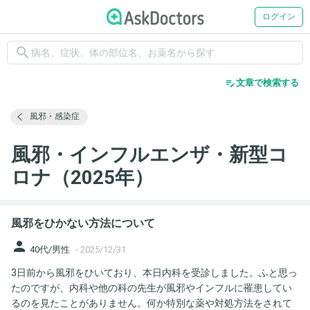
ログイン
search
edit_note
文章で検索する
風邪・感染症
風邪・インフルエンザ・新型コ
ロナ（2025年）
風邪をひかない方法について
person
40代/男性
-
2025/12/31
3日前から風邪をひいており、本日内科を受診しました。ふと思っ
たのですが、内科や他の科の先生が風邪やインフルに罹患してい
るのを見たことがありません。何か特別な薬や対処方法をされて