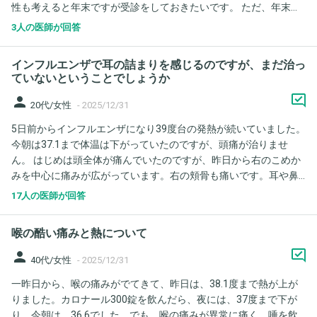
性も考えると年末ですが受診をしておきたいです。 ただ、年末年
始はかかりつけの小児科がお休みです。休日診療所（内科・小児
3人の医師が回答
科）を受診すべきか、町の病院（内科）を受診すべきか、を悩ん
でいます。 休日診療所がどの程度の症状から受診してよいのか分
インフルエンザで耳の詰まりを感じるのですが、まだ治っ
からないのと、乳幼児が普通の内科を受診してよいのかが分から
ていないということでしょうか
ないため、ご意見をいただきたいです。
person
20代/女性
-
2025/12/31
5日前からインフルエンザになり39度台の発熱が続いていました。
今朝は37.1まで体温は下がっていたのですが、頭痛が治りませ
ん。 はじめは頭全体が痛んでいたのですが、昨日から右のこめか
みを中心に痛みが広がっています。右の頬骨も痛いです。耳や鼻
の付け根のあたりも押すと痛みが出ます。 また、右耳の詰まりを
17人の医師が回答
感じており聞こえづらい気がしています。右の鼻は空気は吸える
ので詰まっていないとは思いますが重たく頬骨の方まで連なって
喉の酷い痛みと熱について
なんだかスッキリしない状態です。 熱が下がったし頭全体が痛む
のも終わったのでインフルエンザは治って別の病気になっている
person
40代/女性
-
2025/12/31
のか、この症状もインフルエンザなのか知りたいです。 インフル
一昨日から、喉の痛みがでてきて、昨日は、38.1度まで熱が上が
エンザの症状ではない場合は受診の目安も教えていただけると嬉
りました。カロナール300錠を飲んだら、夜には、37度まで下が
しいです。 ちなみに処方された薬は授乳中のためカロナールのみ
り、今朝は、36.6でした。でも、喉の痛みが異常に痛く、唾を飲
です。