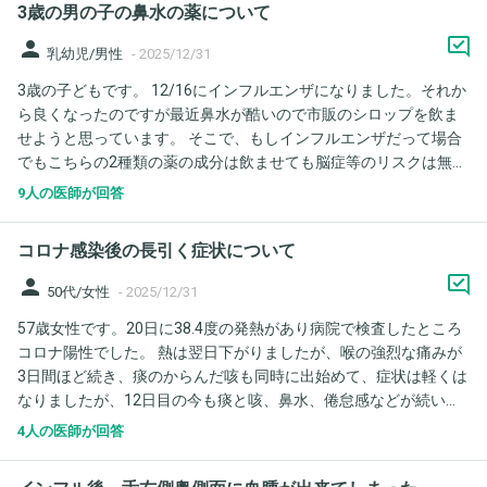
3歳の男の子の鼻水の薬について
person
乳幼児/男性
-
2025/12/31
3歳の子どもです。 12/16にインフルエンザになりました。それか
ら良くなったのですが最近鼻水が酷いので市販のシロップを飲ま
せようと思っています。 そこで、もしインフルエンザだって場合
でもこちらの2種類の薬の成分は飲ませても脳症等のリスクは無い
でしょうか？ 風邪薬の成分は、アセトアミノフェン・dℓメチルエ
9人の医師が回答
フェドリン塩酸塩・クロルフェニラミンマレイン酸塩・ナンテン
ジツ流エキス 鼻炎の成分は、クロルフェニラミンマレイン酸塩・
コロナ感染後の長引く症状について
dℓメチルエフェドリン塩酸塩・カンゾウエキスです。 よろしくお
願いいたします。
person
50代/女性
-
2025/12/31
57歳女性です。20日に38.4度の発熱があり病院で検査したところ
コロナ陽性でした。 熱は翌日下がりましたが、喉の強烈な痛みが
3日間ほど続き、痰のからんだ咳も同時に出始めて、症状は軽くは
なりましたが、12日目の今も痰と咳、鼻水、倦怠感などが続いて
います。 ゾコーバの処方はされませんでした。 初めてのコロナ感
4人の医師が回答
染でワクチン未接種のため、症状がひどいのでしょうか？ 今のと
ころ、肺炎らしき症状はありませんが、これから悪化する可能性