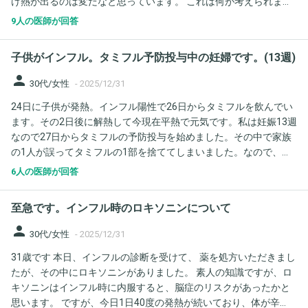
け熱が出るのは変だなと思っています。 これは何が考えられます
か？ 年末年始になり病院も開いていないのですが、（救急に行く
9人の医師が回答
など）早めの受診が必要かも教えていただけると助かります。 よ
ろしくお願いします。
子供がインフル。タミフル予防投与中の妊婦です。(13週)
person
30代/女性
-
2025/12/31
24日に子供が発熱。インフル陽性で26日からタミフルを飲んでい
ます。その2日後に解熱して今現在平熱で元気です。私は妊娠13週
なので27日からタミフルの予防投与を始めました。その中で家族
の1人が誤ってタミフルの1部を捨ててしまいました。なので、今
残り1粒手元にある状態です。タミフルを飲むと副作用なのか分か
6人の医師が回答
りませんが、吐き気がとても強くなるので、昨日1日タミフルを飲
まないでいたら、夜というか夕方から喉が痛くなりました。パイ
至急です。インフル時のロキソニンについて
ナップルの食べ過ぎかなとも思ったんですけども怖くなったの
で、朝接収するはずのタミフルをを夜摂取しました。 それと翌
person
30代/女性
-
2025/12/31
日、喉の痛みは消えていました。そして今昨日の摂取から24時間
31歳です 本日、インフルの診断を受けて、 薬を処方いただきまし
経とうとしてるので飲もうと思ってたところなのですが、残りの1
たが、その中にロキソニンがありました。 素人の知識ですが、ロ
粒になってしまっています。 自分の喉の様子を見てみると、ネッ
キソニンはインフル時に内服すると、脳症のリスクがあったかと
ト検索したインフルの陽性の人の喉に似ているような気がしま
思います。 ですが、今日1日40度の発熱が続いており、体が辛
す。もし明日からタミフルを摂取しなくなったら、インフルで熱