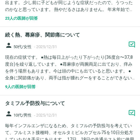
出ます。 少し前に子どもが同じような症状だったので、うつった
のかなと思っています。 熱やだるさはありません。 年末年始で人
と会う機会がありますが、咳が続く間は、感染力は変わらないの
23人の医師が回答
でしょうか？ 少しずつ減ったりしますか？
続く熱、蕁麻疹、関節痛について
person
50代/女性
-
2025/12/31
現在の症状です。 ●熱は毎日上がったり下がったり(36度台〜37,8
度台)を繰り返しています。 ●蕁麻疹が両腕両足に出ており、痒み
を伴う場所もあります。今は頭の中にも出ていると思います。 ●
全身に関節痛があり、両手は指が腫れグーをすることができない
感じです。特に親指が一番痛いです。ロキソニンやバファリンな
9人の医師が回答
どの痛み止めはまったく効きません。 ＜お薬＞ ・ロキソプロフェ
ンNa錠60mg ・レパミド錠100mg ・ベポタスチンベシル酸塩OD
タミフル予防投与について
錠10mg ※服用後数日してから痒みが出てきたため服用を止めて
います。 ・レスタミンコーワクリーム1％ ※痒みのある箇所に塗
person
10代/男性
-
2025/12/31
っていますが、今のところ効果なし。 ・リスミー錠1mg(2錠服用)
毎年インフルエンザになるため、タミフルの予防投与を考えてい
＜ここ至るまでの経緯＞ 【11/18】38度台の発熱があったため医
て、フルミスト接種時、オセルタミビルカプセル75を10日分処方
療機関を受診、コロナ·インフル共に陰性。その後酷い咳がしばら
していただき手元にあります。 17日、18日の共通テスト前に使用
く続いた。 【12/21】両腕両足に赤い蕁麻疹が出ていることに気