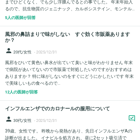
までひどくなく、でも少し浮腫んでるとの事でした。 年末年始入
るので、抗生物質のジェニナック、カルボシステイン、モンテル
カスト、ビラノアを処方されました。 抗生物質はまだそこまでひ
5人の医師が回答
どくなかったのでその他の物を飲んでました。 しかし火曜日に喉
に違和感が出てきて、今も良くなりません。 抗生物質は最初弱め
風邪の鼻詰まりで味がしない すぐ効く市販薬あります
のクラリスロマイシンを出す予定でしたが、私が下痢になりやす
か？
く、ジェニナックになりました。（前回ジェニナックの為。）で
person
すが、少し強めなんだよな…と先生が言っていたのが気になってい
20代/女性
-
2025/12/31
ます。いつも診てもらう先生ではありませんでした。 また副鼻腔
風邪をひいて黄色い鼻水が出ていて臭いと味がわかりません 年末
炎になると両鼻詰まって苦しいくらいになるのがそこまではあり
で病院があいてないので市販薬で対処したいのですがおすすめは
ません。 そしてこの風邪っぽい症状のきっかけが子どもの発熱で
ありますか？ 特に味がしないのをすぐにどうにかしたいです 年末
した。今週日曜日に、朝は元気だったのがいきなり38.7発熱しま
で美味しいもの食べるので…
した。検査では陰性でしたが、症状がコロナやインフルエンザな
のではと疑ってます。 私のこの風邪か副鼻腔炎の原因がコロナや
12人の医師が回答
インフルエンザならジェニナックはやめるべですか？ また強さ的
にこの症状に対して飲んでみてもいいのでしょうか？ 今は軽い鼻
インフルエンザでのカロナールの服用について
詰まり、喉の痛み、だるさで熱は一度もありません。
person
30代/女性
-
2025/12/31
39歳、女性です。 昨晩から発熱があり、先日インフルエンザAの
診断が出ました。 イナビルを処方され、昼に2セット吸引済で