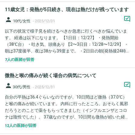
11歳女児：発熱が5日続き、現在は熱だけが残っています
person
10代/女性
-
2025/12/31
以下の状況で様子見を続けるべきか急患に行くべきか悩んでいま
す。 経過は以下になります。 【1日目：12/27】 ・発熱開始
（38℃台） ・吐き気、頭痛あり 【2〜3日目：12/28〜12/29】 ・
朝は37度後半、夜は38から39度まで。 ・2日目の朝(発熱後24時
間)インフル検査→陰性 ・カロナールとドンペリドンで吐き気、頭
7人の医師が回答
痛は消失。 ・鼻づまりが出現、乾いた咳（コンコン）が出る（夜
に悪化） ・ゼーゼー、呼吸苦なし 【4日目：12/30】 ・日中：
微熱と喉の痛みが続く場合の病気について
37℃台後半 ・夜：38.4〜38.5℃まで上昇 ・食事量は少ない（食欲
はあるが量が食べられない） ・水分摂取は可能、尿は出ている ・
person
30代/男性
-
2025/12/31
両足に筋肉痛のような痛みを訴える（歩行は可能） 【5日目：
自分の平熱は36.4ぐらいなのですが、10日間ほど微熱（37.0℃）
12/31】 ・朝：36.9℃ ・日中：37℃ ・17:30頃：38.0℃ ・現在：
と喉の痛みが続いています。 内科に行ったところ、おそらく風邪
咳、鼻水、頭痛などはほぼなし（熱だけが主症状） ・顔色は良い
だろうとのことで薬をもらってきました（インフルエンザとコロ
・体力は落ちている印象 ・ぐったりはしていない／意識は清明 ・
ナは陰性でした）。 37歳なのですが、10日間も微熱が続いた経験
呼吸苦なし ・足の痛みは消失 ■現在の状態 ・水分摂取：可能 ・
が今までにない為、かなり不安です。 大病の前触れなのではない
尿：普段通り出ている ・呼吸：苦しくない、ゼーゼーなし ・意
12人の医師が回答
かと考えると不安で仕方がありません。 単なる風邪で10日間も微
識：はっきり、会話できる ・食事：食欲はあるが量が少ない ・主