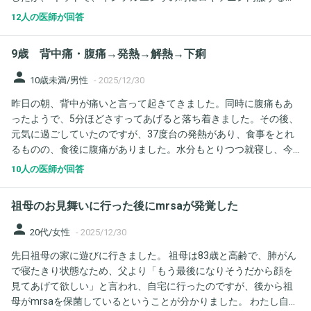
と、インフルエンザ脳症のリスクもあると書かれており、とても
12人の医師が回答
不安になっています。 大丈夫でしょうか？ インフルエンザの時
は、やはりピル内服してると、カロナールを内服してはダメなの
9歳 背中痛・腹痛→発熱→解熱→下痢
でしょうか？ よろしくお願いします
person
10歳未満/男性
-
2025/12/30
昨日の朝、背中が痛いと言って起きてきました。同時に腹痛もあ
ったようで、5分ほどさすってあげると落ち着きました。その後、
元気に過ごしていたのですが、37度台の発熱があり、食事をとれ
るものの、食後に腹痛がありました。水分もとりつつ就寝し、今
朝になったら平熱に戻りました。元気と食欲はあるものの、下痢
10人の医師が回答
症状があります。年末ということもあり、受診すべきかどうか迷
っています。家庭で様子見でも大丈夫でしょうか？
祖母のお見舞いに行った後にmrsaが発覚した
person
20代/女性
-
2025/12/30
先日祖母の家に遊びに行きました。 祖母は83歳と高齢で、肺がん
で寝たきり状態なため、父より「もう最後になりそうだから顔を
見てあげて欲しい」と言われ、自宅に行ったのですが、後から祖
母がmrsaを保菌しているということが分かりました。 わたし自