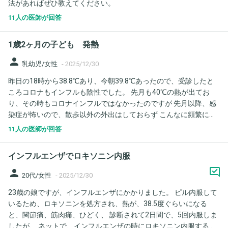
法があればぜひ教えてください。
ですが、そのくらいの量が適量でしょうか？ドクターからの指示
はなく、お薬手帳のシールにも記載がありません。 ３、薬を飲ん
11人の医師が回答
でおわりで大丈夫とのことですが、経過はお見せしなくて大丈夫
なのでしょうか。（今回はいつもの小児科がお休みで、いつもの
1歳2ヶ月の子ども 発熱
小児科では経過をお見せしています）今後何が症状が出る可能性
がありますか？ ４、保育園で毎月のように風邪をもらい鼻水を出
person
乳幼児/女性
-
2025/12/30
して、その度に中耳炎と言われます。長期的に耳への影響はあり
昨日の18時から38.8℃あり、今朝39.8℃あったので、受診したと
ますでしょうか？ 毎月抗生剤を服用して大丈夫でしょうか？ 上の
ころコロナもインフルも陰性でした。 先月も40℃の熱が出てお
子は一度も中耳炎になったことがないので、個体差に驚いていま
り、その時もコロナインフルではなかったのですが 先月以降、感
す。 ５、鼻水など風邪症状が始まったら何日位姉にベタベタさせ
染症が怖いので、散歩以外の外出はしておらず こんなに頻繁に熱
ない方が感染予防にはいいのでしょうか？（姉は10歳なので、二
は出るものでしょうか？ 血液検査などして調べた方がよろしいで
人の隔離は可能です） よろしくお願いいたします。
11人の医師が回答
しょうか？
インフルエンザでロキソニン内服
person
20代/女性
-
2025/12/30
23歳の娘ですが、インフルエンザにかかりました。 ピル内服して
いるため、ロキソニンを処方され、熱が、38.5度ぐらいになる
と、関節痛、筋肉痛、ひどく、 診断されて2日間で、5回内服しま
したが、 ネットで、インフルエンザの時にロキソニン内服する