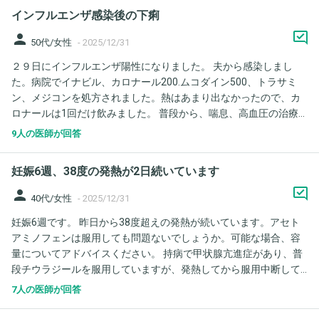
熱と喉の痛みが続くことは有りえるのでしょうか？
症状：発熱（夜に上がりやすい） 1. 発熱5日目で、現在は「熱だ
インフルエンザ感染後の下痢
け」が残る場合、一般的に考えられる原因（鑑別）を教えてくだ
さい。 2. 年末年始で受診先が限られる中、受診すべき目安（何日
person
50代/女性
-
2025/12/31
続いたら、何℃以上、どんな症状が出たら等）を教えてくださ
２９日にインフルエンザ陽性になりました。 夫から感染しまし
い。 3. 休日急患など一次診療に行く場合、最低限確認すべきポイ
た。病院でイナビル、カロナール200.ムコダイン500、トラサミ
ント（中耳炎、肺炎、尿路感染、川崎病など）や必要になりやす
ン、メジコンを処方されました。熱はあまり出なかったので、カ
い検査（尿検査、採血など）はありますか。 ご回答お待ちしとお
ロナールは1回だけ飲みました。 普段から、喘息、高血圧の治療
ります。
でシングレア、ノスバスク、ミカルディス、レルベア100を吸入し
9人の医師が回答
ています。喘息は落ちついています。普段から、お腹がゆるくな
りやすいので、ミヤBMも飲んでいます。 インフルエンザになって
妊娠6週、38度の発熱が2日続いています
から、処方された薬を飲んでから、少し下痢になっています。 処
方された薬は過去に飲んだことのある薬でこのようなことはなか
person
40代/女性
-
2025/12/31
ったのですが、そのまま服用していて問題ないですか？
妊娠6週です。 昨日から38度超えの発熱が続いています。アセト
アミノフェンは服用しても問題ないでしょうか。可能な場合、容
量についてアドバイスください。 持病で甲状腺亢進症があり、普
段チウラジールを服用していますが、発熱してから服用中断して
います。
7人の医師が回答