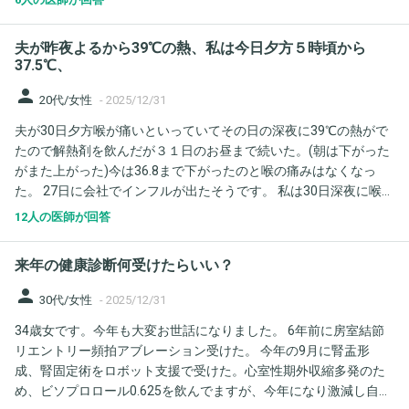
かりませんが熱があるように見えますし本人も熱がありそうと言
のような場合に、みなし陽性と判断されますか？ 4.私がインフル
っています。 咳も痰が絡むようになり強い咳で以前より酷くなり
エンザにかかっていたとして、子供が発熱するのは何時ごろと考
夫が昨夜よるから39℃の熱、私は今日夕方５時頃から
ました。 今年のインフルエンザは先月母と私も罹患しましたが熱
えられますか？ 年末のお忙しい中ではありますが、よろしくお願
37.5℃、
よりとくに咳が酷く長引いたので そんなものなのだろうとは思い
い致します。
person
ますが70手前で高齢であることや予防接種をしていなかったので
20代/女性
-
2025/12/31
重症化し脳炎や肺炎にならないかと心配です。 市内の病院は私が
夫が30日夕方喉が痛いといっていてその日の深夜に39℃の熱がで
コロナで頻脈が続いたことや半身の痺れで救急や個人を片っ端か
たので解熱剤を飲んだが３１日のお昼まで続いた。(朝は下がった
ら連絡して相談しましたが感染症が完治するまでは受診不可 救急
がまた上がった)今は36.8まで下がったのと喉の痛みはなくなっ
車でも搬送不可でした。 結局県外まで出て救急受診しそのまま入
た。 27日に会社でインフルが出たそうです。 私は30日深夜に喉の
院になった経緯があります。 田舎で病院自体そんなになく、当番
痛みがありました。 31日の朝から喉の痛み、透明の鼻水が垂れま
制で総合病院が日替わりで一箇所(救急) あとは夜間診療だけで
12人の医師が回答
す。夕方５時頃37.5℃でました。 関節が痛いのと体のだるさと寒
す。 これから夜間診療に父自ら受診について問い合わせてみると
気と横になると咳が出ます。 妊娠中なので病院受診したほうがい
いうことですが、 故に仮に夜間診療が今回父をみてくれることに
来年の健康診断何受けたらいい？
いでしょうか？
なっても これまで自分も受診歴がありますが 感染症では車での診
person
察なので 恐らく中にいれてもらえないのでレントゲンをとっても
30代/女性
-
2025/12/31
らったり出来ないと思いますし 点滴もしてもらえないのではと考
34歳女です。今年も大変お世話になりました。 6年前に房室結節
え 私が入院した県外の病院を提案しましたが遠出はキツイのかそ
リエントリー頻拍アブレーション受けた。 今年の9月に腎盂形
こまではしないと言ってその病院には行ってくれません。 27日か
成、腎固定術をロボット支援で受けた。心室性期外収縮多発のた
ら本格的に倦怠感や食欲不振が始まりそれが続き殆ど何も連日口
め、ビソプロロール0.625を飲んでますが、今年になり激減し自覚
にしておらず寝たきりの状態です。 肺炎になっているのではない