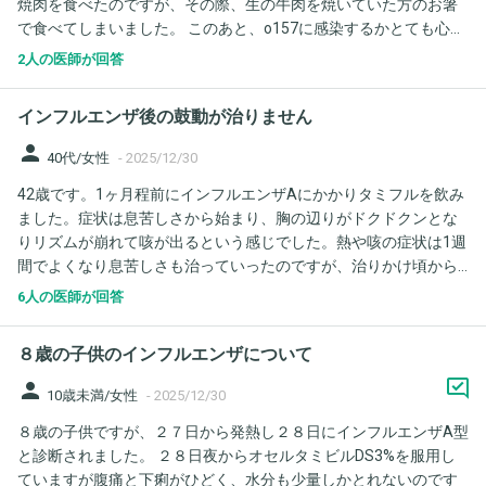
焼肉を食べたのですが、その際、生の牛肉を焼いていた方のお箸
で食べてしまいました。 このあと、o157に感染するかとても心配
です。 この発熱がインフルとかだと、どうなりますか？重症化す
2人の医師が回答
るか心配です。
インフルエンザ後の鼓動が治りません
person
40代/女性
-
2025/12/30
42歳です。1ヶ月程前にインフルエンザAにかかりタミフルを飲み
ました。症状は息苦しさから始まり、胸の辺りがドクドクンとな
りリズムが崩れて咳が出るという感じでした。熱や咳の症状は1週
間でよくなり息苦しさも治っていったのですが、治りかけ頃から
一日に何回か不正脈のような、鼓動が大きくドクンとなるような
6人の医師が回答
事が続いています。気がつくととまっているのですが、またふと
した時にドクンとなって気付く感じです。症状が酷くなってはい
８歳の子供のインフルエンザについて
ないのと、特に痛み等はないのですがこれはインフルエンザの後
遺症でしょうか。受診をした方がいいのでしょうか。
person
10歳未満/女性
-
2025/12/30
８歳の子供ですが、２７日から発熱し２８日にインフルエンザA型
と診断されました。 ２８日夜からオセルタミビルDS3%を服用し
ていますが腹痛と下痢がひどく、水分も少量しかとれないのです