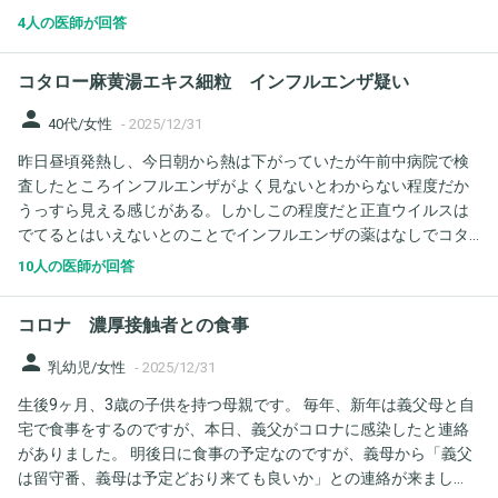
く、解熱剤を内服したいです。 ロキソニンを内服しても問題ない
が出るんじゃないかと怖い思いをしています。またその可能性は
4人の医師が回答
ですか？
ありますか？ またネットで検索していると、タミフルの予防投与
は薬の耐性ができるウィルスを生み出してしまうと書いてあり、
コタロー麻黄湯エキス細粒 インフルエンザ疑い
それもとても怖くなっています。 喉の写真を添付しておきます。
とても不安なのですが、どうしたら良いのでしょうか？よろしく
person
40代/女性
-
2025/12/31
お願いします。
昨日昼頃発熱し、今日朝から熱は下がっていたが午前中病院で検
査したところインフルエンザがよく見ないとわからない程度だか
うっすら見える感じがある。しかしこの程度だと正直ウイルスは
でてるとはいえないとのことでインフルエンザの薬はなしでコタ
ロー麻黄湯エキス細粒がでました。漢方を基本出す病院らしいで
10人の医師が回答
す。薬をもらうまで漢方とはしらず、たまに胃の調子が悪くなる
時にのんでるアコファイド、モサプリド、タケキャブの飲み合わ
コロナ 濃厚接触者との食事
せを聞いたら問題ないとのこと。ただ漢方を調べたら胃腸の弱い
人はおすすめしないとありました。萎縮性胃炎があり基本薬はほ
person
乳幼児/女性
-
2025/12/31
ぼのんではないですがたまに調子悪くなると一日薬飲むと治る程
生後9ヶ月、3歳の子供を持つ母親です。 毎年、新年は義父母と自
度です。漢方のんでていいのでしょうか？インフルエンザだった
宅で食事をするのですが、本日、義父がコロナに感染したと連絡
としてこの薬で大丈夫なのでしょうか？タミフルとかの処方はな
がありました。 明後日に食事の予定なのですが、義母から「義父
かったので、、 熱はないですがだるさと頭痛は続いてます。
は留守番、義母は予定どおり来ても良いか」との連絡が来まし