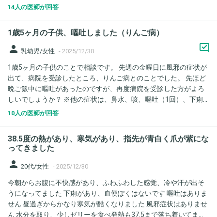
身、少し医療の知識があるためmrsaという薬剤耐性菌のことは知
14人の医師が回答
っていたのですが、感染していないか不安になってきました。 何
も言われていなかったため、手袋やエプロンなどは付けずに祖母
1歳5ヶ月の子供、嘔吐しました（りんご病）
の手などを握ったり、来て行った服を着替えずに家のリビングな
どに上がったりしてしまいました。 この場合、家の中にもmrsaが
person
乳幼児/女性
-
2025/12/30
いると考えた方がいいのでしょうか。祖母は咳などはしていませ
1歳5ヶ月の子供のことで相談です。 先週の金曜日に風邪の症状が
んでしたが、喀痰と鼻腔からmrsaが検出されたそうです。
出て、病院を受診したところ、りんご病とのことでした。 先ほど
晩ご飯中に嘔吐があったのですが、再度病院を受診した方がよろ
しいでしょうか？ ※他の症状は、鼻水、咳、嘔吐（1回）、下痢
（一昨日に２回）です。 熱はなく、機嫌は悪くはないです。 上の
10人の医師が回答
子が先週の木曜日に溶連菌の診断を受けてるので、溶連菌が移っ
ていないかも心配しております。
38.5度の熱があり、寒気があり、指先が青白く爪が紫にな
ってきました
person
20代/女性
-
2025/12/30
今朝からお腹に不快感があり、ふわふわした感覚、冷や汗が出そ
うになってました 下痢があり、血便ぽくはないです 嘔吐はありま
せん 昼過ぎからかなり寒気が酷くなりました 風邪症状はありませ
ん 水分を取り、少しゼリーを食べ発熱も37.5まで落ち着いてまし