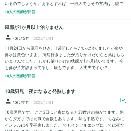
いるのでしょうか。あるとすれば、一般人でもその方法は可能で
しょうか？
10人の医師が回答
風邪が1か月以上治りません
person
40代/女性
-
2025/12/31
11月24日から風邪をひき、1週間したらだいぶ治りましたが痰や
鼻水は黄色いまま。 病院行きましたが治りかけだからと薬はもら
いませんでした。 しかし治りかけの状態が1か月続いてます。 今
も鼻が片方詰まってるし、痰もでます。 大丈夫ですか？
10人の医師が回答
10歳男児 夜になると発熱します
person
10代/男性
-
2025/12/31
10歳男児です。 ここ3日ほど夜になると38度超の熱がでます。朝
から夕方までは元気で食欲もあります。熱も平熱です。 ちなみに
インフルは今季罹患しました。 でもインフルエンザにしては夜だ