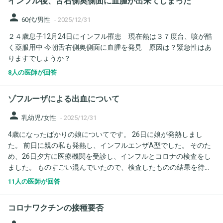
インフル後、舌右側奥側面に血腫が出来てしまった
はありますか？ お正月で病院も休みなので心配になりました。よ
ろしくお願いいたします。
person
60代/男性
-
2025/12/31
２４歳息子12月24日にインフル罹患 現在熱は３７度台、咳が酷
く薬服用中 今朝舌右側奥側面に血腫を発見 原因は？緊急性はあ
りますでしょうか？
8人の医師が回答
ゾフルーザによる出血について
person
乳幼児/女性
-
2025/12/31
4歳になったばかりの娘についてです。 26日に娘が発熱しまし
た。 前日に親の私も発熱し、インフルエンザA型でした。 そのた
め、26日夕方に医療機関を受診し、インフルとコロナの検査をし
ました。 ものすごい混んでいたので、検査したものの結果を待つ
事なく、親の私がインフルエンザだったからと、みなし陽性と診
11人の医師が回答
断を受けました。 そのため、ゾフルーザを処方され、その夜に一
回のみ服用いたしました。 その後から、唇に血がよくようになり
コロナワクチンの接種要否
ました。歯磨きの際、唾液を出すと血が混ざってる感じがありま
した。 便は出てなくて確認できてないのですが、尿には混ざって