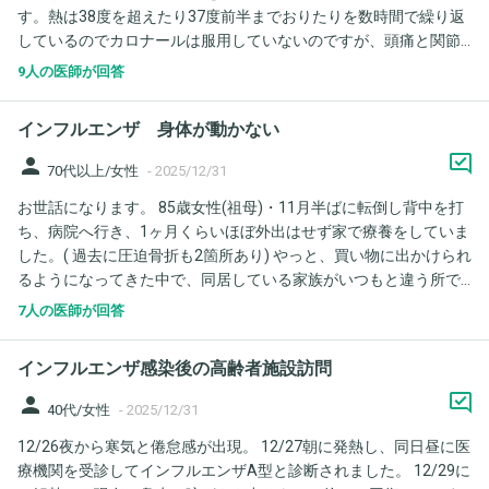
す。熱は38度を超えたり37度前半までおりたりを数時間で繰り返
しているのでカロナールは服用していないのですが、頭痛と関節
痛が強いため、熱が37度前半でも服用してしまってもよいもので
9人の医師が回答
しょうか？ また、病院で事前相談できていなかったのですが、パ
ニック症の気があり発作時はクロチアゼパム0.5錠を服用している
インフルエンザ 身体が動かない
のですが、飲み合わせは問題ありますでしょうか？
person
70代以上/女性
-
2025/12/31
お世話になります。 85歳女性(祖母)・11月半ばに転倒し背中を打
ち、病院へ行き、1ヶ月くらいほぼ外出はせず家で療養をしていま
した。( 過去に圧迫骨折も2箇所あり) やっと、買い物に出かけられ
るようになってきた中で、同居している家族がいつもと違う所で
寝ている(布団から出ている)のを朝方発見し、連絡がありわたくし
7人の医師が回答
が駆けつけた所、夜中トイレへ行こうと思ったら腰に力が入らず
立ち上がることが出来なかったとのことでした。 前日にめまいが
インフルエンザ感染後の高齢者施設訪問
ひどいと聞いていたのですが、おそらくこの日から体調が悪かっ
たんだと思ったので、すぐさま熱を測ったところ39℃近くありま
person
40代/女性
-
2025/12/31
した。 カロナール500を一旦飲ませ、2時間ほどで多少下がりまし
12/26夜から寒気と倦怠感が出現。 12/27朝に発熱し、同日昼に医
たが動けないのもあり、このままではまずいと感じたため、救急
療機関を受診してインフルエンザA型と診断されました。 12/29に
車で搬送。 病院の診断でインフルエンザとのことで、菌の数値が