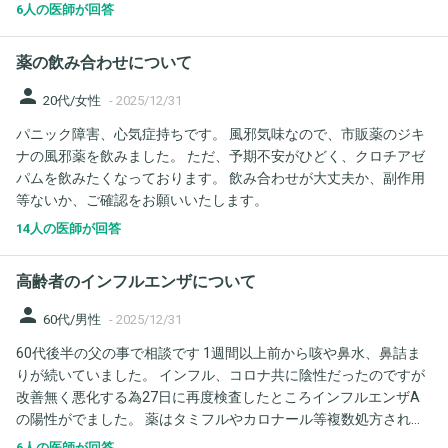
どの違和感は続いており、軽い頭痛もあったため、10:30に検査キ
6人の医師が回答
ットで検査したところ、陰性でした。 昼過ぎから微熱が出てきて
おり、今、37.3度ほどです。 明日、飛行機に乗る予定でした。 明
薬の飲み合わせについて
日の朝検査して、陽性であれば飛行機はキャンセルします。陰性
だったときに、このまま飛行機に乗ってもいいものかと、わから
person
20代/女性
-
2025/12/31
ずにいます。 みなし陽性であれば、飛行機の振り替えもできるか
パニック障害、心気症持ちです。 風邪気味なので、市販薬のジキ
なと思うのですが、みなし陽性と判断する基準はあるのでしょう
ナの風邪薬を飲みました。 ただ、予期不安がひどく、クロチアゼ
か？ また、検査キットで陰性が出たとしても、もし偽陰性だった
パムを飲みたくなっております。 飲み合わせが大丈夫か、副作用
場合、子供に感染させる可能性もありますよね？ この場合、子供
等ないか、ご確認をお願いいたします。
はいつ頃発熱しそうでしょうか・・・？ 29日の夜はお風呂や寝る
のも一緒で、30日は夜一緒に寝ています。 今は、私がマスクをし
14人の医師が回答
てアルコール消毒を徹底し、食事も別と可能な限り対策をとって
いますが、くっついてきます。 子供は、21日の夜から腹痛と微熱
高齢者のインフルエンザについて
があり、この時点ではインフルエンザは陰性でした。その後、お
腹を下して下痢をしていたので、感染性胃腸炎かなと思っていま
person
60代/男性
-
2025/12/31
す。 ですがその後、咳き込むことが多くなってきていました。29
60代後半の父の事で相談です 1週間以上前から咳や鼻水、鼻詰ま
日の朝にのどが痛いといい、30日は頭が痛いといい、熱は37.2度
りが続いていました。 インフル、コロナ共に陰性だったのですが
ほどありました。 1.私の微熱の可能性は、職場の人からインフル
改善無く悪化する為27日に再度検査したところインフルエンザA
エンザの感染と考えるのが妥当でしょうか？ 2.検査キットで陰性
の陽性がでました。 薬はタミフルやカロナール等複数処方されま
だった場合、飛行機に乗っても大丈夫でしょうか？ 3.検査キット
した どういう訳か熱を測りたがらないので何度発熱があるかは分
で陰性だった場合でも、みなし陽性という判断はされますか？ど
6人の医師が回答