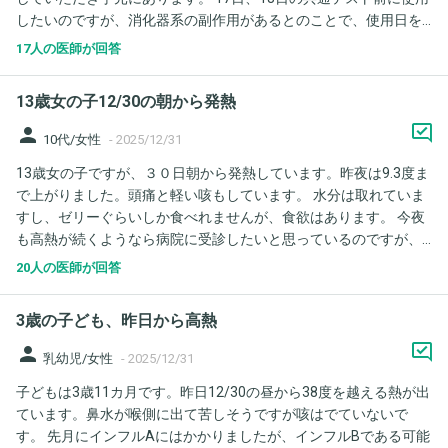
したいのですが、消化器系の副作用があるとのことで、使用日を
づく。痒み無し。咳の症状も続いていたため前回と同じ医療機関
迷っています。7日から16日、8日から17日、9日から18日、どう
を受診。コロナ·インフル共に陰性。血液検査とレントゲンの結果
17人の医師が回答
使用すればベストでしょうか。 胃腸は弱くて、抗生剤のミノサイ
異常無し。蕁麻疹が出ていることを言ったが、患部を診ること無
クリンは合いませんでした。タミフルは使用したことがなく、い
くアレルギーの薬と塗り薬を処方された。※血液検査は咳に関す
13歳女の子12/30の朝から発熱
つもインフルエンザは吸引のお薬です。また、副作用が出るか未
る検査だけだったのではと思います。 【12/23】夜38.7℃の発熱
知数ですが、出るとしたら投与すぐになりますか？
あり。ロキソニン服用し熱下がる。(この日から熱の上げ下げが始
person
10代/女性
-
2025/12/31
まった。(最低36.0℃〜最高38.6℃) 【12/28】休日夜間急患センタ
13歳女の子ですが、３０日朝から発熱しています。昨夜は9.3度ま
ー受診。コロナ·インフル共に陰性。検査等はしてもらえずロキソ
で上がりました。頭痛と軽い咳もしています。 水分は取れていま
ニンを処方してもらい終わり。 この日辺りから関節の痛みが酷く
すし、ゼリーぐらいしか食べれませんが、食欲はあります。 今夜
なり、日常生活は送れるものの、全ての動作に痛みが伴うよう
も高熱が続くようなら病院に受診したいと思っているのですが、
に。 ＜お聞きしたいこと＞ 1.考えられる病名は何ですか？ 2.何科
昨年双子の妹が発熱で同じ時期に病院に行きましたが、長時間待
を受診すべきですか？ 3.膠原病やリウマチも考えられますか？ 4.3
20人の医師が回答
つ事での娘の負担とお薬処方のみでしたので、自宅で安静にして
だとすると、治療で快方が見込めるものなのでしょうか。 5.飲み
いたほうがいいのか悩んでいます。 自宅にはカロナール200と
止めているアレルギーのお薬は、飲み続けるべきでしょうか？ 6.
3歳の子ども、昨日から高熱
500、メジコン、カルボシステインがあるので、頭痛がひどい時に
現在の症状の場合、食べ物で気をつけなければいけないことはあ
カロナールを内服しました。 もしインフルエンザとかであれば専
person
りますか？ 乳製品、生もの等は食べてはいけないのでしょうか？
乳幼児/女性
-
2025/12/31
用のお薬を出してもらった方が娘の体も楽になるのであれば受診
よろしくお願いいたします。
子どもは3歳11カ月です。昨日12/30の昼から38度を越える熱が出
したいと思っています。また今夜も熱が9度超えてくるようならと
ています。鼻水が喉側に出て苦しそうですが咳はでていないで
ても心配です。その前に受診したほうがよろしいでしょうか？ ご
す。 先月にインフルAにはかかりましたが、インフルBである可能
教授よろしくお願いいたします。