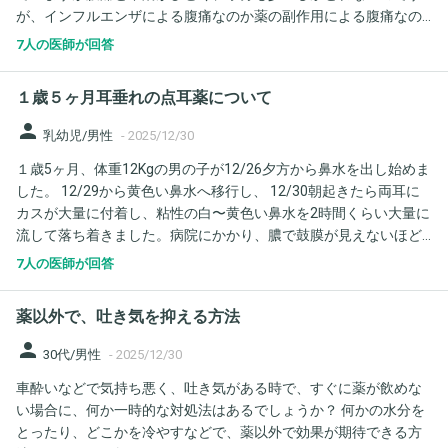
が、インフルエンザによる腹痛なのか薬の副作用による腹痛なの
か判断が難しいのですが、薬を途中でやめない方が良いのでしょ
7人の医師が回答
うか？ まだ熱は38.0℃あります。
１歳５ヶ月耳垂れの点耳薬について
person
乳幼児/男性
-
2025/12/30
１歳5ヶ月、体重12Kgの男の子が12/26夕方から鼻水を出し始めま
した。 12/29から黄色い鼻水へ移行し、 12/30朝起きたら両耳に
カスが大量に付着し、粘性の白〜黄色い鼻水を2時間くらい大量に
流して落ち着きました。病院にかかり、膿で鼓膜が見えないほど
の中耳炎、自壊もしていると言われました。 熱もなく機嫌も食欲
7人の医師が回答
もいつも通り元気です。 耳垂れは初めてです。 クラバモックス ム
コソルバン ムコダイン ミヤBM 点耳にタリビット耳科用液を処方
薬以外で、吐き気を抑える方法
されました。 薬局で6滴を垂らして、10分横にしろと言われまし
たが 力の強い一歳児はどうがんばっても無理です。横にするのは
person
30代/男性
-
2025/12/30
せいぜい2分が限界です。薬局でそうお話ししても、10分横にして
車酔いなどで気持ち悪く、吐き気がある時で、すぐに薬が飲めな
くださいの一点張りでした。 質問させてください。 １、2分程度
い場合に、何か一時的な対処法はあるでしょうか？ 何かの水分を
しか横にできませんが、大丈夫でしょうか？かえってやらない方
とったり、どこかを冷やすなどで、薬以外で効果が期待できる方
がいいなどありますか？ ２、ネットで見ると小児は2.3滴とのこと