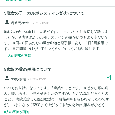
29日の早朝40℃の発熱。 30日の早朝も40℃出たため 病
院を受診し、インフル陰性。 風邪だろうという診断でした。 31日
5歳女の子 カルボシステイン処方について
の今日も昼間は下がっていましたが、夕方から38℃でています。
咳、鼻水は28日の頃より良くなってきている印象です。水分
person
乳幼児/女性
-
2025/12/31
はとれています。食欲はあまりないですが、少しは食べれてま
5歳女の子、体重17キロほどです。 いつもと同じ医院を受診しま
す。 そこで質問ですが、今回の熱は20日に出た風邪とは違う風邪
したが、処方されたカルボシステインの量がいつもより少ないで
にまたかかったと考えてよいでしょうか？ また、明日も熱が出た
す。 今回の1回あたりの量が0.4gと薬手帳にあり、1日2回服用で
らまた再受診した方がよいのでしょうか？
す。 量に間違いはないでしょうか。 宜しくお願い致します。
11人の医師が回答
8歳娘の薬の併用について
person
30代/女性
-
2025/12/31
いつもお世話になってます。 8歳娘のことです。 今朝から喉の痛
みと咳があり、小児科受診したのですが、ただの風邪だろうとの
こと。 病院受診した際は微熱で、解熱剤をもらわなかったのです
が、いまになって39℃まで上がってきたのと喉の痛みがひどく、
市販の解熱剤を使用したいと思っているのですが、薬の併用につ
8人の医師が回答