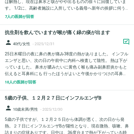
は解熱し、現在は鼻水と咳がやや出るものの徐々に回復していま
とても高いからかかったばかりですねと言われました。肺炎には
す。 1/2に、高齢者施設に入所している義母へ新年の挨拶に伺う
なっていないものの、脱力と脱水もあり、動けない為そのまま大
予定があります。 発症から日数は経っていますが、この時点でも
事をとって入院となりました。 まる1日経ちましたが、面会は出
7人の医師が回答
感染力はまだ強いのでしょうか。 高齢者施設を訪問しても問題な
来ない為、携帯に連絡したところまだ歩けないとのことでした。
い時期か、医学的な観点からご意見を伺いたいです。
話した感じも普段よりゆっくりしていて、モゴモゴと話していた
抗生剤を飲んでいますが喉が痛く緑の痰が出ます
ため、おかしいなと思いましたが、本人いわく鼻にチューブが入
っているから話ずらいからではないか？とのことでした。食事も
person
40代/女性
-
2025/12/31
残してしまうとのことでした。 ただ、救急隊員の方も、看護師さ
25日木曜日の夜に鼻の奥が痛み38度の熱がありました。 インフル
ん方も意識はしっかりしている・足は動き、力を入れられること
エンザと思い、次の日の午前中に内科へ検査して陰性。 熱は下が
はできているとおっしゃっていて、頭部と胸部のCTも夜中に転倒
っていました。 鼻水が膿みたいに黄色く喉も痛み副鼻腔炎かもと
していないかの念のため可能性として撮っていただきましたが大
伝えると耳鼻科にも 行ったほうがよいと午後かかりつけの耳鼻科
丈夫そうですとのことでした。熱は37℃前半くらいになってきた
に行きました。 鼻カメラで声帯まで見てくれて、膿があるので、
そうです。 ●口調が弱々しく不安定だが、話している内容はしっ
10人の医師が回答
アモキシシリンカプセル250mgを1日3回2錠で処方されました。
かりとしている。腰が浮いたように力が入らず一人で起き上がれ
ちゃんと飲んでるんですが、だんだん喉の痛みが強くなり緑の痰
ない・立ち上がれない。 このような症状は入院したことで回復す
5歳の子供、１２月２７日にインフルエンザB
で咳が出ます。 日曜日寝る時は痰が引っかかる感じで咳が出てな
るのか、とても心配でたまりません。ほぼ寝ているそうで、認知
かなか寝付けませんでした。 月曜日に糖尿病の薬をもらいに行く
person
症にならないかも不安です。足腰の体力が弱っている中での出来
10歳未満/男性
-
2025/12/30
と担当の先生から 声が枯れているので、心配されるほどでした。
事でしたので、より不安に感じております。まだ入院して1日半く
5歳の子供ですが、１２月２５日から体調が悪く、次の日から発
加湿を勧められて寝る時に加湿すると、 痰が流れ出るような感じ
らいですが、先生方のご意見お伺いできましたら幸いでございま
熱。２７日にインフルエンザBが陽性となり、現在微熱、咳嗽、鼻
があり、よく眠れました。 でも、火曜日朝は緑の痰が多く出まし
す。何卒よろしくお願いいたします。 ※長文となりまして、申し
詰まりの症状ありです。日中は、36度台まで熱が下がっている時
た。 今は緑の痰は出し切ったのか減りましたが、痰が出る時に強
訳ありません。