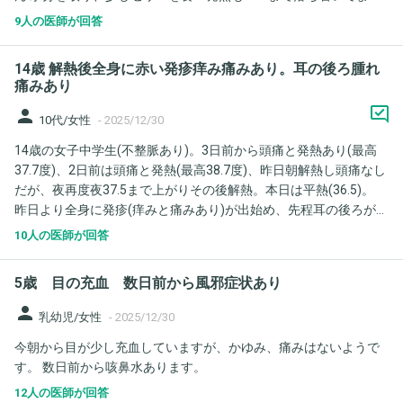
た(解熱剤は服用してません)が、先程からまた強い寒気を感じ、指
9人の医師が回答
先の色が悪くなってきました。 布団に入ってますが、寒いです 足
も冷たいです
14歳 解熱後全身に赤い発疹痒み痛みあり。耳の後ろ腫れ
痛みあり
person
10代/女性
-
2025/12/30
14歳の女子中学生(不整脈あり)。3日前から頭痛と発熱あり(最高
37.7度)、2日前は頭痛と発熱(最高38.7度)、昨日朝解熱し頭痛なし
だが、夜再度夜37.5まで上がりその後解熱。本日は平熱(36.5)。
昨日より全身に発疹(痒みと痛みあり)が出始め、先程耳の後ろが
5cm程の腫れているのを発見(押さなくても痛みあり)
10人の医師が回答
5歳 目の充血 数日前から風邪症状あり
person
乳幼児/女性
-
2025/12/30
今朝から目が少し充血していますが、かゆみ、痛みはないようで
す。 数日前から咳鼻水あります。
12人の医師が回答