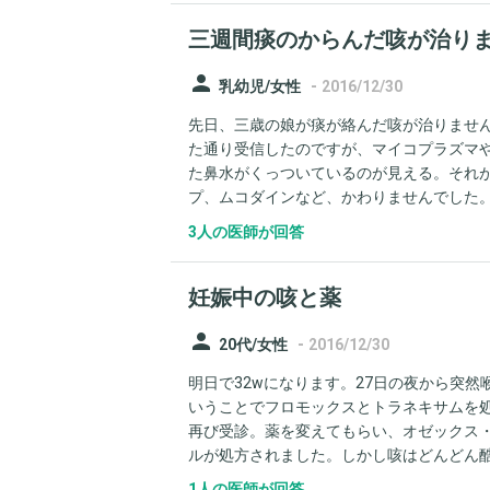
三週間痰のからんだ咳が治り
person
-
乳幼児/女性
2016/12/30
先日、三歳の娘が痰が絡んだ咳が治りません
た通り受信したのですが、マイコプラズマ
た鼻水がくっついているのが見える。それが
プ、ムコダインなど、かわりませんでした。
頻度が頻繁になりました。 本人は喉もいた
3人の医師が回答
スッキリせず、頻繁な時やあまり出ないとき
ることはあるのでしょうか。
妊娠中の咳と薬
person
-
20代/女性
2016/12/30
明日で32wになります。27日の夜から突
いうことでフロモックスとトラネキサムを処
再び受診。薬を変えてもらい、オゼックス
ルが処方されました。しかし咳はどんどん
です。家に以前もらったホクナリンテープ
1人の医師が回答