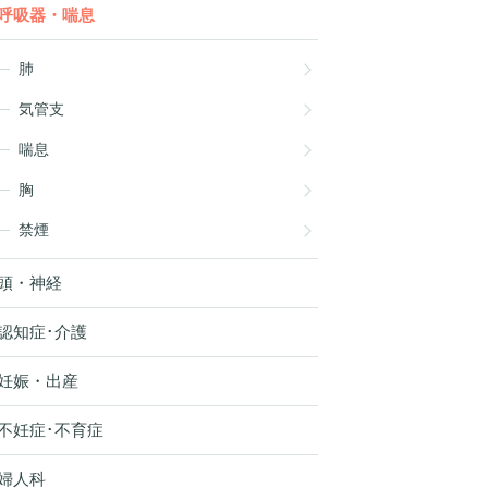
呼吸器・喘息
肺
気管支
喘息
胸
禁煙
頭・神経
認知症･介護
妊娠・出産
不妊症･不育症
婦人科