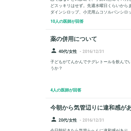
どスッキリはせず。先週水曜日くらいから
ダインシロップ、小児用ムコソルバンシロ
方され、キプレス細粒は引き続き飲んでい
10人の医師が回答
が出始めると2時間くらい出続け、見てい
が、気が気でなりません。扁桃腺が少し大
薬の併用について
ほうに落ちているのかなという気もします。
ろ、「今回は少しゼイゼイ言っているので
person
ました。その後、夜も含め昨日までは落ち
-
40代/女性
2016/12/31
い、話そうとしても咳で邪魔され、寝ても
子どもがてんかんでテグレトールを飲んで
ーですので米粉）をすすりだしたところ、
うか？
体力を奪われ心臓にも負担があると思いま
法をとればよいのでしょうか（現段階では
どはもらっていません）。
4人の医師が回答
今朝から気管辺りに違和感が
person
-
20代/女性
2016/12/31
今日朝起きたら気管らへんに違和感があり、