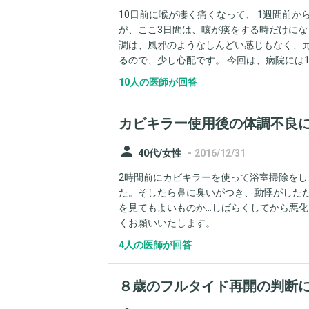
10日前に喉が凄く痛くなって、 1週間前
が、ここ3日間は、咳が痰をする時だけにな
調は、風邪のようなしんどい感じもなく、元
るので、少し心配です。 今回は、病院には1
が、ごろごろしますし、風邪からなのか、
10人の医師が回答
なってきました。 つい、先日、このコーナ
からその症状はなくなりました。 ちなみに
カビキラー使用後の体調不良
person
-
40代/女性
2016/12/31
2時間前にカビキラーを使って浴室掃除を
た。そしたら鼻に臭いがつき、動悸がした
を見てもよいものか…しばらくしてから悪
くお願いいたします。
4人の医師が回答
８歳のフルタイド再開の判断