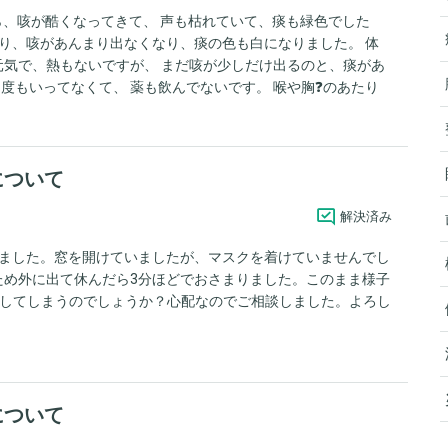
から、咳が酷くなってきて、 声も枯れていて、痰も緑色でした
り、咳があんまり出なくなり、痰の色も白になりました。 体
気で、熱もないですが、 まだ咳が少しだけ出るのと、痰があ
度もいってなくて、 薬も飲んでないです。 喉や胸❓のあたり
それとも食道がんや食道ヘルニアか逆流性食道炎なのか心配に
ーで、胸が熱くなる症状があったのですが、今は、生理がきて
、蓄膿症も何度もなってます。 原因を教えてください。
について
解決済み
しました。窓を開けていましたが、マスクを着けていませんでし
ため外に出て休んだら3分ほどでおさまりました。このまま様子
化してしまうのでしょうか？心配なのでご相談しました。よろし
について