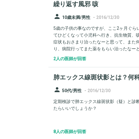
繰り返す風邪 咳
person
-
10歳未満/男性
2016/12/30
5歳の子供の事なのですが、ここ2ヶ月ぐら
てひどくなって小児科へ行き、抗生物質、
症状もおさまり治ったなーと思って、また
り、病院行ってまた薬をもらい治ったなーと
くものでしょうか。 咳が出始めると夜、寝
2人の医師が回答
繰り返し咳が出たりするのはおかしいのでし
のは良くないですか？ お願いします。
肺エックス線斑状影とは？何
person
-
50代/男性
2016/12/30
定期検診で肺エックス線斑状影（疑）と診断
たらいいでしょうか？
8人の医師が回答