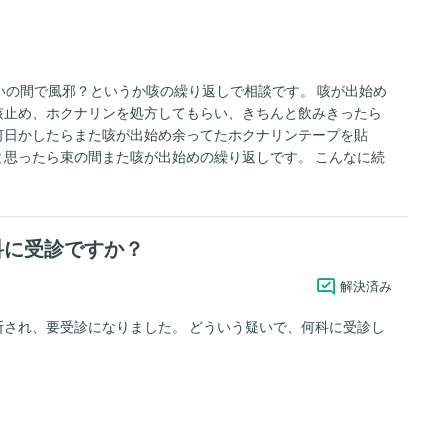
いの間で風邪？というか咳の繰り返しで相談です。 咳が出始め
咳止め、ホクナリンを処方してもらい、きちんと飲みきったら
何日かしたらまた咳が出始め余ってたホクナリンテープを貼
思ったら束の間また咳が出始めの繰り返しです。 こんなに続
てる時に咳で吐くので私もおちおち寝る事もできず… こんなに
ょうか？ あと、少しの咳の出始めでホクナリンテープを貼る
科に受診ですか？
解決済み
され、要受診になりました。 どういう疑いで、何科に受診し