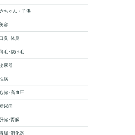
赤ちゃん・子供
美容
口臭･体臭
薄毛･抜け毛
泌尿器
性病
心臓･高血圧
糖尿病
肝臓･腎臓
胃腸･消化器