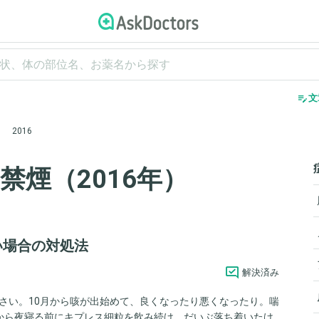
edit_note
文
2016
禁煙（2016年）
い場合の対処法
解決済み
さい。10月から咳が出始めて、良くなったり悪くなったり。喘
から夜寝る前にキプレス細粒を飲み続け、だいぶ落ち着いたけ