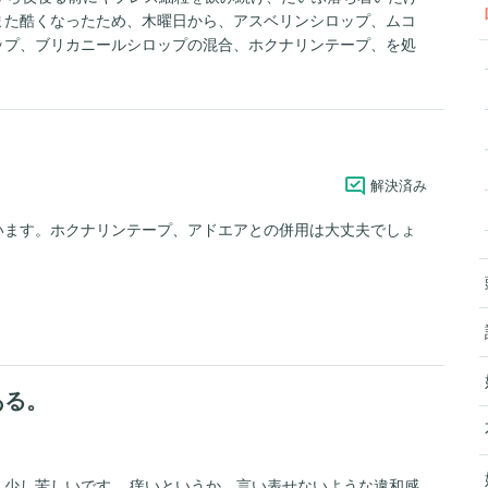
また酷くなったため、木曜日から、アスベリンシロップ、ムコ
ップ、ブリカニールシロップの混合、ホクナリンテープ、を処
ます。しかし良くならず、夜寝れないほどの咳があり、一度咳
るほうも背中をさすったり少しずつ水を飲ませたりしています
きめと言われたことがあり、鼻も少しズルズル言っていて喉の
 あまりによくならないため、先週再度診て頂きましたとこ
、少し喘息用の薬を混ぜて起きます」ということで飲ませ始め
解決済み
着いていたのですが、今日の昼、急に咳き込みだして2時間くら
起きても咳が止まりませんでした。夜も、麺類（小麦アレルギ
います。ホクナリンテープ、アドエアとの併用は大丈夫でしょ
またしても咳が出だして夕食は取れませんでした。咳をすると
すので、とても心配です。ひどい咳が続く場合、どういう対処
何度検査しても喘息ではないという診断のため、吸入や頓服な
ある。
少し苦しいです。 痒いというか、言い表せないような違和感