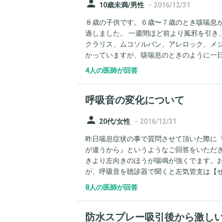
person
-
10歳未満/男性
2016/12/31
８歳の子供です。６歳〜７歳のとき咳喘息
過しました。 一週間ほど前より風邪を引き
クラリス、ムコソルバン、アレロック、メジ
かっていますが、咳喘息のときのように一
のでお伺いしたいですが、現時点から、フル
4人の医師が回答
題なければ年末年始使いたいのですが、ご
呼吸音の変化について
person
-
20代/女性
2016/12/31
昨日喘息症状の事で質問させて頂いた際に
が違うから』というようなご回答をいただき
きより左向きのほうが喘鳴が強くでます。
が、呼吸音を聴診器で聞くと左気管支は【
支は【ヒューヒュー、ぴゅーぴゅー】と高く
8人の医師が回答
態が続くと聴診時の喘鳴音が高い音から低
防水スプレー吸引後から激し