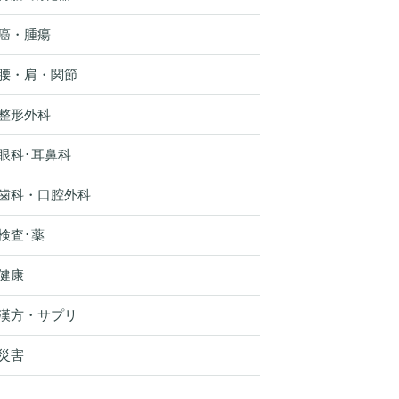
癌・腫瘍
腰・肩・関節
整形外科
眼科･耳鼻科
歯科・口腔外科
検査･薬
健康
漢方・サプリ
災害