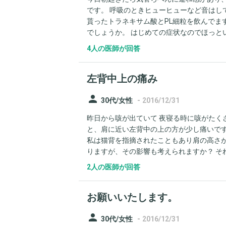
です。 呼吸のときヒューヒューなど音はし
貰ったトラネキサム酸とPL細粒を飲んでま
でしょうか。 はじめての症状なのでほっと
4人の医師が回答
左背中上の痛み
person
-
30代/女性
2016/12/31
昨日から咳が出ていて 夜寝る時に咳がたく
と、肩に近い左背中の上の方が少し痛いです
私は猫背を指摘されたこともあり肩の高さ
りますが、その影響も考えられますか？ そ
2人の医師が回答
お願いいたします。
person
-
30代/女性
2016/12/31