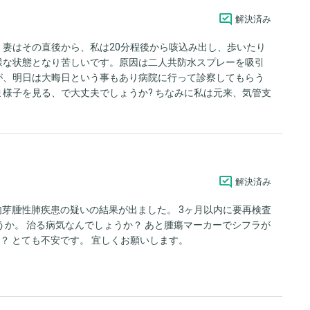
解決済み
妻はその直後から、私は20分程後から咳込み出し、歩いたり
様な状態となり苦しいです。原因は二人共防水スプレーを吸引
が、明日は大晦日という事もあり病院に行って診察してもらう
様子を見る、で大丈夫でしょうか? ちなみに私は元来、気管支
様な症状に移行してしまいその為の治療薬を処方していただく
ズマ肺炎を患った事があり、咳込むといつも肺に痛みを感じる
きアドバイスお願いいたします。
解決済み
肉芽腫性肺疾患の疑いの結果が出ました。 3ヶ月以内に要再検査
うか。 治る病気なんでしょうか？ あと腫瘍マーカーでシフラが
か？ とても不安です。 宜しくお願いします。