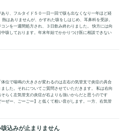
があり、フルタイド５０一日一回で咳も出なくなり一年ほど経
、熱はありませんが、かすれた咳をしはじめ、耳鼻科を受診。
コンを一週間処方され、３日飲み終わりました。 快方には向
日中咳しております。年末年始でかかりつけ医に相談できない
タイドを再開、併用しても大丈夫でしょうか？ 併用しても問
回答よろしくお願いします
『体位で喘鳴の大きさが変わるのは左右の気管支で炎症の具合
ました。それについてご質問させていただきます。 私は右向
おそらく左気管支の炎症が右よりも強いからだと思うのです
ぜーぜー、ごーごー】と低くて粗い音がします。一方、右気管
ていかにも喘息って感じの音がします。 炎症が強いままの状
い音に変わるのでしょうか？
い咳込みが止まりません