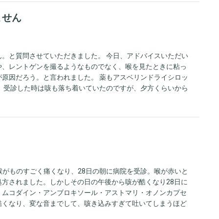
ません
。と質問させていただきました。 今日、アドバイスいただい
や、レントゲンを撮るようなものでなく、喉を見たときに粘っ
原因だろう。と言われました。 薬もアスベリンドライシロッ
 受診した時は咳も落ち着いていたのですが、夕方くらいから
くないし苦しくない。といいますが、三週間痰のからんだ咳が
があるので、心配です。 喘息とか気管支炎なってしまってい
然喉がものすごく痛くなり、28日の朝に病院を受診。喉が赤いと
方されました。しかしその日の午後から咳が酷くなり28日に
・ムコダイン・アンブロキソール・アストマリ・オノンカプセ
酷くなり、変な音までして、咳き込みすぎて吐いてしまうほど
があるのですが、それを使うと少しはマシになりますか？ま