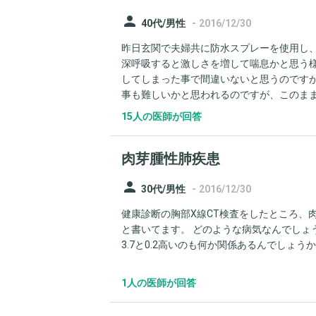
person
-
40代/男性
2016/12/30
昨日玄関で夫婦共に防水スプレーを使用し、
深呼吸すると激しさを増して喘息かと思う
してしまった事で間違いないと思うのです
事も難しいかと思われるのですが、このまま
が弱いらしく風邪等もこじらせとる喘息の
15人の医師が回答
事がしばしばあり、妻は過去にマイコプラ
と訴えており、今回も同様で心配です。良
肉芽腫性肺疾患
person
-
30代/男性
2016/12/30
健康診断の胸部X線CT検査をしたところ、
と書いてます。 どのような病気なんでしょ
3.7と0.2高いのも何か関係あるんでしょう
1人の医師が回答